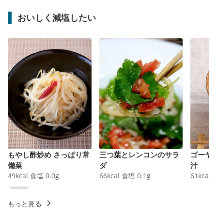
おいしく減塩したい
もやし酢炒め さっぱり常
三つ葉とレンコンのサラ
ゴーヤ
備菜
ダ
汁
49
kcal
食塩
0.0
g
66
kcal
食塩
0.1
g
61
kcal
もっと見る