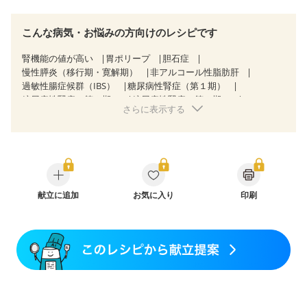
こんな病気・お悩みの方向けのレシピです
腎機能の値が高い
胃ポリープ
胆石症
慢性膵炎（移行期・寛解期）
非アルコール性脂肪肝
過敏性腸症候群（IBS）
糖尿病性腎症（第１期）
糖尿病性腎症（第２期）
糖尿病性腎症（第３期）
さらに表示する
CKD（ステージ１）
CKD（ステージ２）
CKD（ステージ３a）
乳がん（放射線治療中）
骨折
関節リウマチ
更年期
献立に追加
お気に入り
印刷