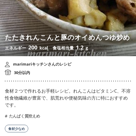
たたきれんこんと豚のオイめんつゆ炒め
200
1.2
エネルギー
kcal
食塩相当量
g
marimariキッチンさんのレシピ
30分以内
食材２つで作れるお手軽レシピ。れんこんはビタミンC、不溶
性食物繊維が豊富で、肌荒れや便秘気味の方に特におすすめ
です。
たんぱく質控えめ
食材少なめ