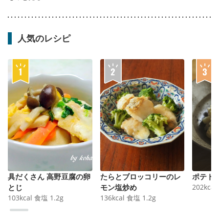
人気のレシピ
具だくさん 高野豆腐の卵
たらとブロッコリーのレ
ポテト
とじ
モン塩炒め
202
kcal
103
kcal
食塩
1.2
g
136
kcal
食塩
1.2
g