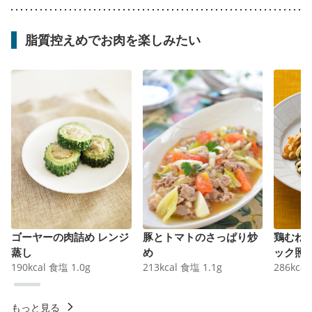
脂質控えめでお肉を楽しみたい
ゴーヤーの肉詰め レンジ
豚とトマトのさっぱり炒
鶏むね
蒸し
め
ック照
190
kcal
食塩
1.0
g
213
kcal
食塩
1.1
g
286
kcal
もっと見る