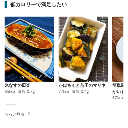
低カロリーで満足したい
米なすの田楽
かぼちゃと茄子のマリネ
簡単副
65
kcal
食塩
0.7
g
77
kcal
食塩
0.4
g
がいも
67
kcal
もっと見る