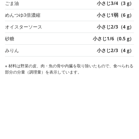
ごま油
小さじ3/4（3 g）
めんつゆ3倍濃縮
小さじ1弱（6 g）
オイスターソース
小さじ2/3（4 g）
砂糖
小さじ1/6（0.5 g）
みりん
小さじ2/3（4 g）
※ 材料は野菜の皮、肉・魚の骨や内臓を取り除いたもので、食べられる
部分の分量（調理量）を表示しています。