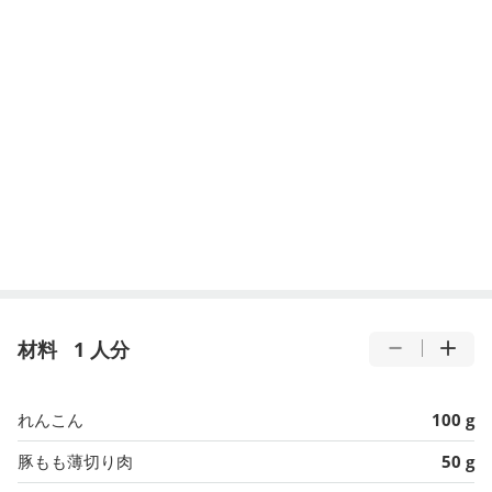
材料
1 人分
れんこん
100 g
豚もも薄切り肉
50 g