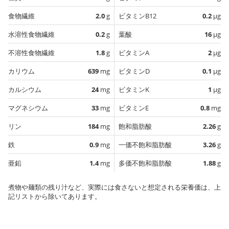
食物繊維
2.0
g
ビタミンB12
0.2
µg
水溶性食物繊維
0.2
g
葉酸
16
µg
不溶性食物繊維
1.8
g
ビタミンA
2
µg
カリウム
639
mg
ビタミンD
0.1
µg
カルシウム
24
mg
ビタミンK
1
µg
マグネシウム
33
mg
ビタミンE
0.8
mg
リン
184
mg
飽和脂肪酸
2.26
g
鉄
0.9
mg
一価不飽和脂肪酸
3.26
g
亜鉛
1.4
mg
多価不飽和脂肪酸
1.88
g
煮物や麺類の残り汁など、実際には食さないと想定される栄養価は、上
記リストから除いてあります。