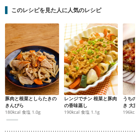
このレシピを見た人に人気のレシピ
豚肉と根菜としらたきの
レンジでチン 根菜と豚肉
うちの
きんぴら
の香味蒸し
き 大葉
180
kcal
食塩
1.0
g
190
kcal
食塩
1.1
g
196
kcal