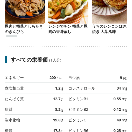
豚肉と根菜としらたき
レンジでチン 根菜と豚
うちのレンコンはさみ
のきんぴら
肉の香味蒸し
焼き 大葉風味
すべての栄養価
(1人分)
エネルギー
200
kcal
ヨウ素
9
µg
食塩相当量
1.2
g
コレステロール
34
mg
たんぱく質
12.7
g
ビタミンB1
0.55
mg
脂質
8.2
g
ビタミンB2
0.12
mg
炭水化物
19.8
g
ビタミンC
49
mg
糖質
17.8
g
ビタミンB6
0.25
mg