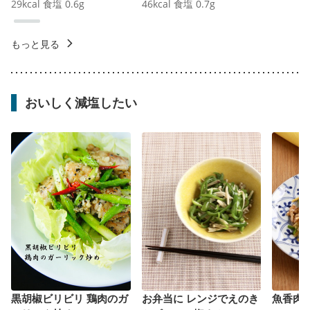
29
kcal
食塩
0.6
g
46
kcal
食塩
0.7
g
もっと見る
おいしく減塩したい
黒胡椒ビリビリ 鶏肉のガ
お弁当に レンジでえのき
魚香肉