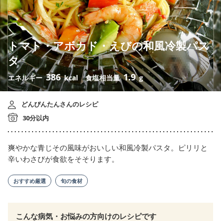
トマト・アボカド・えびの和風冷製パス
タ
386
1.9
エネルギー
kcal
食塩相当量
g
どんぴんたんさんのレシピ
30分以内
爽やかな青じその風味がおいしい和風冷製パスタ。ピリリと
辛いわさびが食欲をそそります。
おすすめ厳選
旬の食材
こんな病気・お悩みの方向けのレシピです