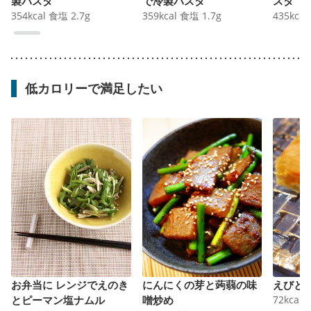
製パスタ
で冷製パスタ
スタ
354
kcal
食塩
2.7
g
359
kcal
食塩
1.7
g
435
kcal
低カロリーで満足したい
お弁当に レンジでえのき
にんにくの芽と蒟蒻の味
えびと
とピーマン塩ナムル
噌炒め
72
kcal