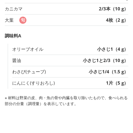
カニカマ
2/3本（10 g）
大葉
4枚（2 g）
調味料A
オリーブオイル
小さじ1（4 g）
醤油
小さじ1と2/3（10 g）
わさび(チューブ)
小さじ1/4（1.5 g）
にんにく(すりおろし)
1片（5 g）
※ 材料は野菜の皮、肉・魚の骨や内臓を取り除いたもので、食べられる
部分の分量（調理量）を表示しています。