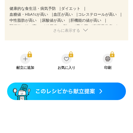
健康的な食生活・病気予防
ダイエット
血糖値・HbA1cが高い
血圧が高い
コレステロールが高い
中性脂肪が高い
尿酸値が高い
肝機能の値が高い
腎機能の値が高い
糖尿病（2型）
高血圧
脂質異常症
さらに表示する
高尿酸血症（痛風）
狭心症
心筋梗塞
心臓弁膜症
心不全
胆石症
非アルコール性脂肪肝
慢性便秘症
過敏性腸症候群（IBS）
睡眠時無呼吸症候群
糖尿病性腎症（第１期）
糖尿病性腎症（第２期）
CKD（ステージ１）
CKD（ステージ２）
CKD（ステージ３a）
乳がん（抗がん剤治療中）
乳がん（ホルモン療法中）
献立に追加
お気に入り
乳がん（放射線治療中）
印刷
乳がん治療を終えた方・経過観察中の方など
味の感じ方が変わった
食欲がない
産後（ミルク）
骨折
骨粗しょう症
関節リウマチ
乾癬
フレイル（年齢に合わせた体作り）
低栄養予防
貧血対策
ニキビ・肌荒れ
妊活中
更年期