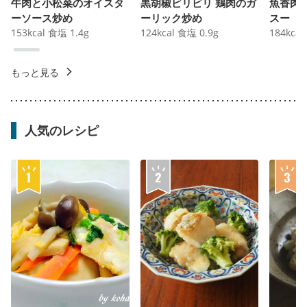
牛肉と小松菜のオイスタ
黒胡椒ビリビリ 鶏肉のガ
魚香肉
ーソース炒め
ーリック炒め
スー
153
kcal
食塩
1.4
g
124
kcal
食塩
0.9
g
184
kcal
もっと見る
人気のレシピ