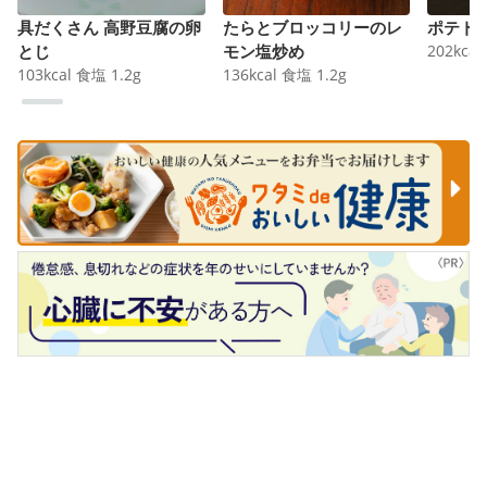
具だくさん 高野豆腐の卵
たらとブロッコリーのレ
ポテト
とじ
モン塩炒め
202
kcal
103
kcal
食塩
1.2
g
136
kcal
食塩
1.2
g