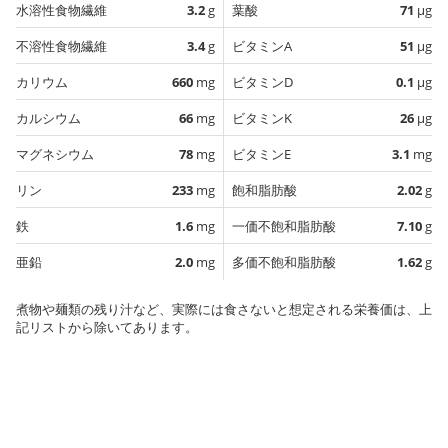
水溶性食物繊維
3.2
g
葉酸
71
µg
不溶性食物繊維
3.4
g
ビタミンA
51
µg
カリウム
660
mg
ビタミンD
0.1
µg
カルシウム
66
mg
ビタミンK
26
µg
マグネシウム
78
mg
ビタミンE
3.1
mg
リン
233
mg
飽和脂肪酸
2.02
g
鉄
1.6
mg
一価不飽和脂肪酸
7.10
g
亜鉛
2.0
mg
多価不飽和脂肪酸
1.62
g
煮物や麺類の残り汁など、実際には食さないと想定される栄養価は、上
記リストから除いてあります。