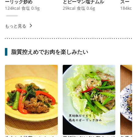
ーリック炒め
とピーマン塩ナムル
スー
124
kcal
食塩
0.9
g
29
kcal
食塩
0.6
g
184
kcal
もっと見る
脂質控えめでお肉を楽しみたい