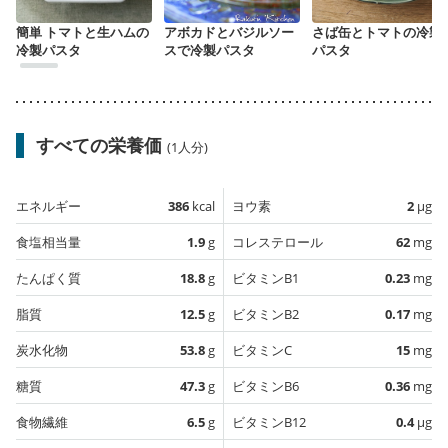
簡単 トマトと生ハムの
アボカドとバジルソー
さば缶とトマトの冷製
冷製パスタ
スで冷製パスタ
パスタ
すべての栄養価
(1人分)
エネルギー
386
kcal
ヨウ素
2
µg
食塩相当量
1.9
g
コレステロール
62
mg
たんぱく質
18.8
g
ビタミンB1
0.23
mg
脂質
12.5
g
ビタミンB2
0.17
mg
炭水化物
53.8
g
ビタミンC
15
mg
糖質
47.3
g
ビタミンB6
0.36
mg
食物繊維
6.5
g
ビタミンB12
0.4
µg