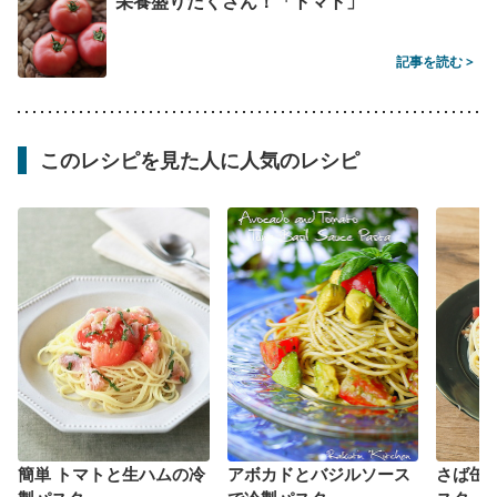
栄養盛りだくさん！「トマト」
記事を読む >
このレシピを見た人に人気のレシピ
簡単 トマトと生ハムの冷
アボカドとバジルソース
さば缶