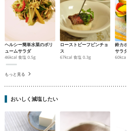
ヘルシー簡単水菜のボリ
ローストビーフピンチョ
鈴カボ
ュームサラダ
ス
サラダ
46
kcal
食塩
0.5
g
67
kcal
食塩
0.3
g
60
kcal
もっと見る
おいしく減塩したい