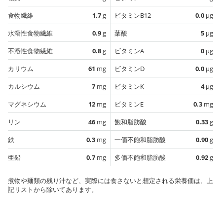
食物繊維
1.7
g
ビタミンB12
0.0
µg
水溶性食物繊維
0.9
g
葉酸
5
µg
不溶性食物繊維
0.8
g
ビタミンA
0
µg
カリウム
61
mg
ビタミンD
0.0
µg
カルシウム
7
mg
ビタミンK
4
µg
マグネシウム
12
mg
ビタミンE
0.3
mg
リン
46
mg
飽和脂肪酸
0.33
g
鉄
0.3
mg
一価不飽和脂肪酸
0.90
g
亜鉛
0.7
mg
多価不飽和脂肪酸
0.92
g
煮物や麺類の残り汁など、実際には食さないと想定される栄養価は、上
記リストから除いてあります。