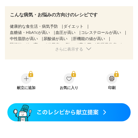
こんな病気・お悩みの方向けのレシピです
健康的な食生活・病気予防
ダイエット
血糖値・HbA1cが高い
血圧が高い
コレステロールが高い
中性脂肪が高い
尿酸値が高い
肝機能の値が高い
腎機能の値が高い
糖尿病（2型）
高血圧
脂質異常症
さらに表示する
高尿酸血症（痛風）
狭心症
心筋梗塞
心臓弁膜症
心不全
胆石症
過敏性腸症候群（IBS）
糖尿病性腎症（第１期）
糖尿病性腎症（第２期）
糖尿病性腎症（第３期）
CKD（ステージ１）
CKD（ステージ２）
CKD（ステージ３a）
CKD（ステージ３b）
透析
乳がん（抗がん剤治療中）
乳がん（ホルモン療法中）
献立に追加
お気に入り
乳がん（放射線治療中）
印刷
乳がん治療を終えた方・経過観察中の方など
飲み込みにくい
産後（ミルク）
骨折
骨粗しょう症
関節リウマチ
低栄養予防
貧血対策
ニキビ・肌荒れ
妊活中
更年期