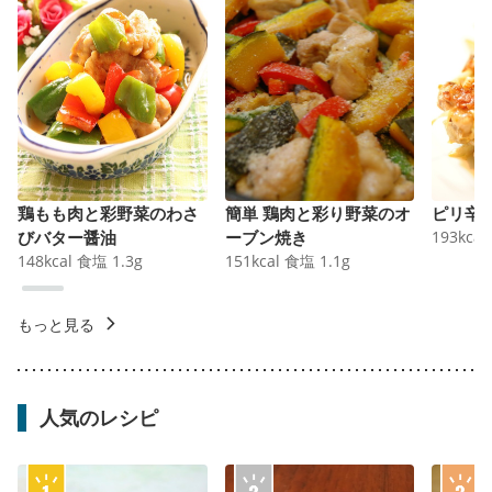
鶏もも肉と彩野菜のわさ
簡単 鶏肉と彩り野菜のオ
ピリ辛
びバター醤油
ーブン焼き
193
kcal
148
kcal
食塩
1.3
g
151
kcal
食塩
1.1
g
もっと見る
人気のレシピ