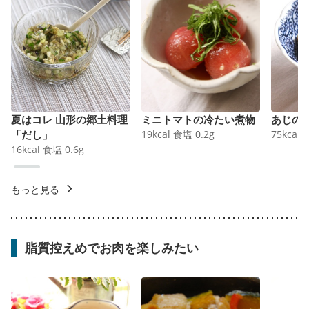
夏はコレ 山形の郷土料理
ミニトマトの冷たい煮物
あじの
「だし」
19
kcal
食塩
0.2
g
75
kcal
16
kcal
食塩
0.6
g
もっと見る
脂質控えめでお肉を楽しみたい