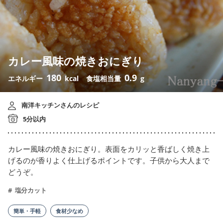
カレー風味の焼きおにぎり
180
0.9
エネルギー
kcal
食塩相当量
g
南洋キッチンさんのレシピ
5分以内
カレー風味の焼きおにぎり。表面をカリッと香ばしく焼き上
げるのが香りよく仕上げるポイントです。子供から大人まで
どうぞ。
塩分カット
簡単・手軽
食材少なめ