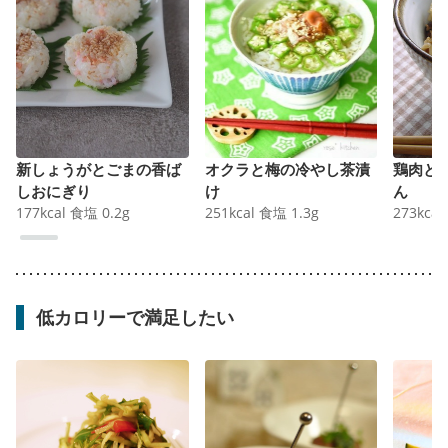
新しょうがとごまの香ば
オクラと梅の冷やし茶漬
鶏肉と
しおにぎり
け
ん
177
kcal
食塩
0.2
g
251
kcal
食塩
1.3
g
273
kcal
低カロリーで満足したい