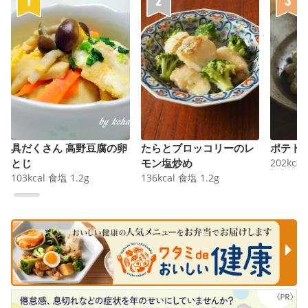
具だくさん 高野豆腐の卵
たらとブロッコリーのレ
ポテト
とじ
モン塩炒め
202
kcal
103
kcal
食塩
1.2
g
136
kcal
食塩
1.2
g