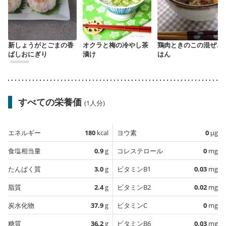
新しょうがとごまの香
オクラと梅の冷やし茶
鶏肉ときのこの混ぜご
ばしおにぎり
漬け
はん
すべての栄養価
(1人分)
エネルギー
180
kcal
ヨウ素
0
µg
食塩相当量
0.9
g
コレステロール
0
mg
たんぱく質
3.0
g
ビタミンB1
0.03
mg
脂質
2.4
g
ビタミンB2
0.02
mg
炭水化物
37.9
g
ビタミンC
0
mg
糖質
36.2
g
ビタミンB6
0.03
mg