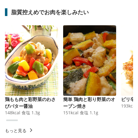
脂質控えめでお肉を楽しみたい
鶏もも肉と彩野菜のわさ
簡単 鶏肉と彩り野菜のオ
ピリ辛
びバター醤油
ーブン焼き
193
kcal
148
kcal
食塩
1.3
g
151
kcal
食塩
1.1
g
もっと見る