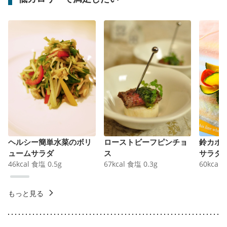
ヘルシー簡単水菜のボリ
ローストビーフピンチョ
鈴カボ
ュームサラダ
ス
サラダ
46
kcal
食塩
0.5
g
67
kcal
食塩
0.3
g
60
kcal
もっと見る