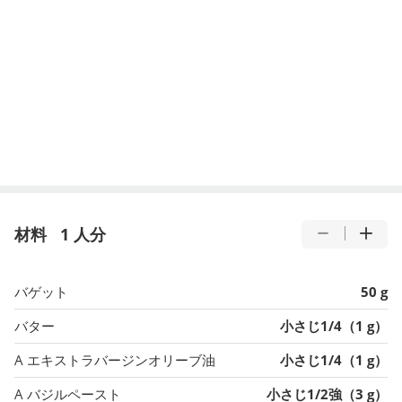
材料
1 人分
バゲット
50 g
バター
小さじ1/4（1 g）
A エキストラバージンオリーブ油
小さじ1/4（1 g）
A バジルペースト
小さじ1/2強（3 g）