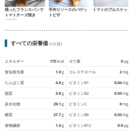
残ったフランスパンで
手作りソースのバゲッ
トマトのブルスケッタ
トマトチーズ焼き
トピザ
すべての栄養価
(1人分)
エネルギー
175
kcal
ヨウ素
0
µg
食塩相当量
1.0
g
コレステロール
2
mg
たんぱく質
4.8
g
ビタミンB1
0.04
mg
脂質
3.8
g
ビタミンB2
0.03
mg
炭水化物
29.1
g
ビタミンC
0
mg
糖質
27.7
g
ビタミンB6
0.03
mg
食物繊維
1.4
g
ビタミンB12
0.0
µg