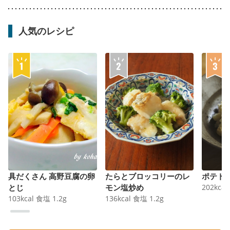
人気のレシピ
具だくさん 高野豆腐の卵
たらとブロッコリーのレ
ポテト
とじ
モン塩炒め
202
kcal
103
kcal
食塩
1.2
g
136
kcal
食塩
1.2
g