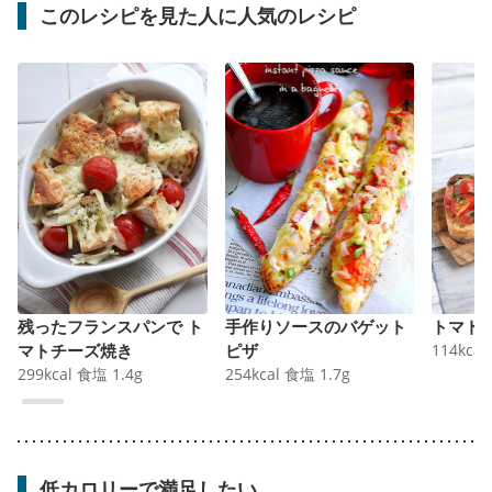
このレシピを見た人に人気のレシピ
残ったフランスパンで ト
手作りソースのバゲット
トマト
マトチーズ焼き
ピザ
114
kcal
299
kcal
食塩
1.4
g
254
kcal
食塩
1.7
g
低カロリーで満足したい