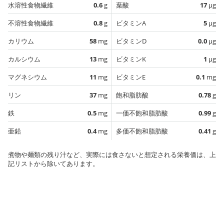
水溶性食物繊維
0.6
g
葉酸
17
µg
不溶性食物繊維
0.8
g
ビタミンA
5
µg
カリウム
58
mg
ビタミンD
0.0
µg
カルシウム
13
mg
ビタミンK
1
µg
マグネシウム
11
mg
ビタミンE
0.1
mg
リン
37
mg
飽和脂肪酸
0.78
g
鉄
0.5
mg
一価不飽和脂肪酸
0.99
g
亜鉛
0.4
mg
多価不飽和脂肪酸
0.41
g
煮物や麺類の残り汁など、実際には食さないと想定される栄養価は、上
記リストから除いてあります。