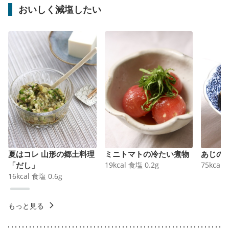
おいしく減塩したい
夏はコレ 山形の郷土料理
ミニトマトの冷たい煮物
あじの
「だし」
19
kcal
食塩
0.2
g
75
kcal
16
kcal
食塩
0.6
g
もっと見る