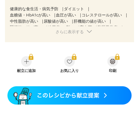
健康的な食生活・病気予防
ダイエット
血糖値・HbA1cが高い
血圧が高い
コレステロールが高い
中性脂肪が高い
尿酸値が高い
肝機能の値が高い
腎機能の値が高い
糖尿病（2型）
高血圧
脂質異常症
さらに表示する
高尿酸血症（痛風）
狭心症
心筋梗塞
心臓弁膜症
心不全
胆石症
慢性膵炎（移行期・寛解期）
痔
過敏性腸症候群（IBS）
糖尿病性腎症（第３期）
CKD（ステージ１）
CKD（ステージ２）
CKD（ステージ３a）
乳がん（抗がん剤治療中）
乳がん（ホルモン療法中）
乳がん（放射線治療中）
乳がん治療を終えた方・経過観察中の方など
献立に追加
お気に入り
印刷
大腸がん治療を終えた方・経過観察中の方
大腸がん（抗がん剤治療中）
大腸がん（放射線治療中）
味の感じ方が変わった
消化不良
妊娠中(初期)
妊婦健診・体重増加が気になる（初期）
妊婦健診・血圧が気になる（初期）
妊婦健診・血糖値が気になる（初期）
妊娠高血圧(中期)
妊娠糖尿病(初期)
産後（母乳）
産後（混合栄養）
産後（ミルク）
骨折
骨粗しょう症
関節リウマチ
低栄養予防
貧血対策
ニキビ・肌荒れ
妊活中
更年期