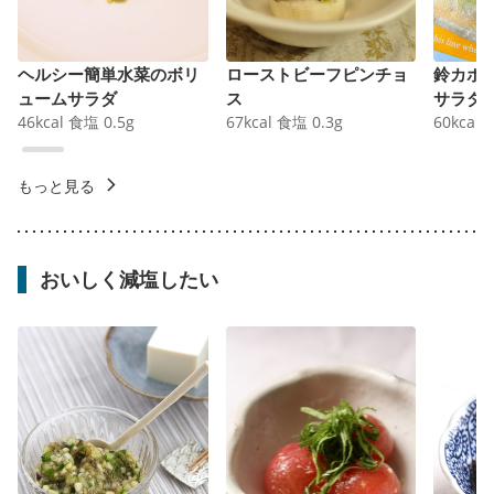
ヘルシー簡単水菜のボリ
ローストビーフピンチョ
鈴カボ
ュームサラダ
ス
サラダ
46
kcal
食塩
0.5
g
67
kcal
食塩
0.3
g
60
kcal
もっと見る
おいしく減塩したい