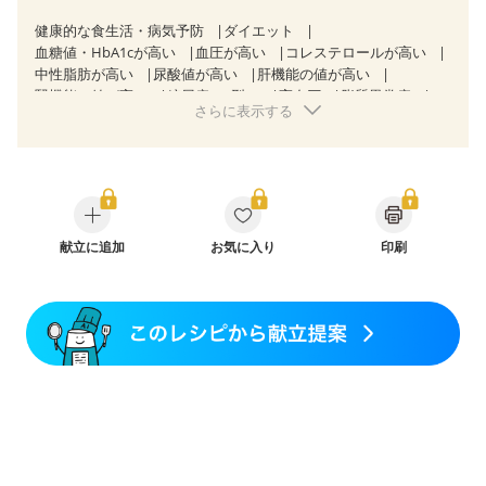
健康的な食生活・病気予防
ダイエット
血糖値・HbA1cが高い
血圧が高い
コレステロールが高い
中性脂肪が高い
尿酸値が高い
肝機能の値が高い
腎機能の値が高い
糖尿病（2型）
高血圧
脂質異常症
さらに表示する
高尿酸血症（痛風）
狭心症
心筋梗塞
心臓弁膜症
心不全
胆石症
慢性膵炎（移行期・寛解期）
痔
慢性便秘症
過敏性腸症候群（IBS）
糖尿病性腎症（第１期）
糖尿病性腎症（第２期）
糖尿病性腎症（第３期）
CKD（ステージ１）
CKD（ステージ２）
CKD（ステージ３a）
乳がん（抗がん剤治療中）
献立に追加
お気に入り
乳がん（ホルモン療法中）
印刷
乳がん（放射線治療中）
乳がん治療を終えた方・経過観察中の方など
味の感じ方が変わった
妊娠中(初期)
妊婦健診・体重増加が気になる（初期）
妊婦健診・血圧が気になる（初期）
妊婦健診・血糖値が気になる（初期）
妊娠高血圧(中期)
妊娠糖尿病(初期)
産後（母乳）
産後（混合栄養）
産後（ミルク）
骨折
骨粗しょう症
関節リウマチ
乾癬
低栄養予防
貧血対策
ニキビ・肌荒れ
妊活中
更年期