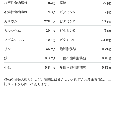
水溶性食物繊維
0.2
g
葉酸
29
µg
不溶性食物繊維
1.3
g
ビタミンA
2
µg
カリウム
278
mg
ビタミンD
0.2
µg
カルシウム
20
mg
ビタミンK
7
µg
マグネシウム
10
mg
ビタミンE
0.3
mg
リン
46
mg
飽和脂肪酸
0.24
g
鉄
0.3
mg
一価不飽和脂肪酸
0.83
g
亜鉛
0.3
mg
多価不飽和脂肪酸
0.86
g
煮物や麺類の残り汁など、実際には食さないと想定される栄養価は、上
記リストから除いてあります。