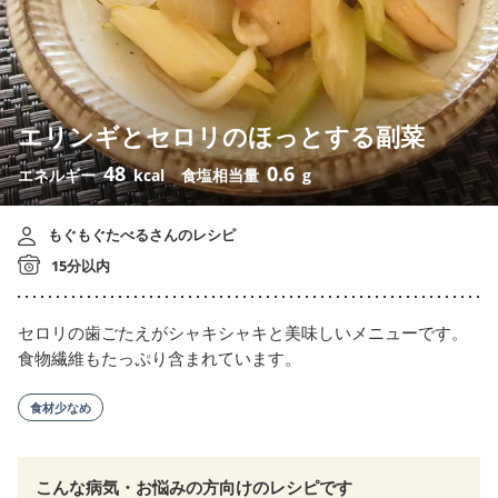
エリンギとセロリのほっとする副菜
48
0.6
エネルギー
kcal
食塩相当量
g
もぐもぐたべるさんのレシピ
15分以内
セロリの歯ごたえがシャキシャキと美味しいメニューです。
食物繊維もたっぷり含まれています。
食材少なめ
こんな病気・お悩みの方向けのレシピです