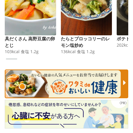
具だくさん 高野豆腐の卵
たらとブロッコリーのレ
ポテト
とじ
モン塩炒め
202
kcal
103
kcal
食塩
1.2
g
136
kcal
食塩
1.2
g