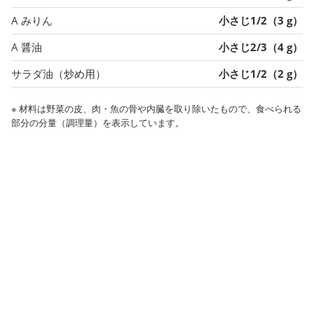
A みりん
小さじ1/2（3 g）
A 醤油
小さじ2/3（4 g）
サラダ油（炒め用）
小さじ1/2（2 g）
※ 材料は野菜の皮、肉・魚の骨や内臓を取り除いたもので、食べられる
部分の分量（調理量）を表示しています。