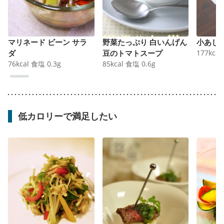
マリネード ビーン サラ
野菜たっぷり 白いんげん
小あじ
ダ
豆のトマトスープ
177
kcal
76
kcal
食塩
0.3
g
85
kcal
食塩
0.6
g
低カロリーで満足したい