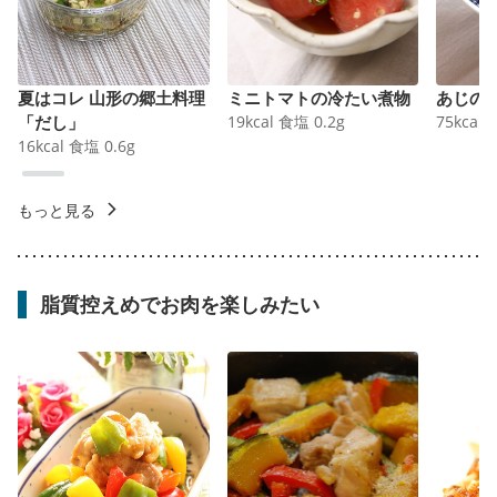
夏はコレ 山形の郷土料理
ミニトマトの冷たい煮物
あじの
「だし」
19
kcal
食塩
0.2
g
75
kcal
16
kcal
食塩
0.6
g
もっと見る
脂質控えめでお肉を楽しみたい