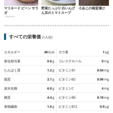
マリネード ビーン サラ
野菜たっぷり 白いんげ
小あじの南蛮漬け
ダ
ん豆のトマトスープ
すべての栄養価
(1人分)
エネルギー
48
kcal
ヨウ素
1
µg
食塩相当量
0.6
g
コレステロール
0
mg
たんぱく質
1.2
g
ビタミンB1
0.04
mg
脂質
2.1
g
ビタミンB2
0.06
mg
炭水化物
6.0
g
ビタミンC
4
mg
糖質
4.4
g
ビタミンB6
0.10
mg
食物繊維
1.6
g
ビタミンB12
0.0
µg