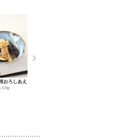
根おろしあえ
簡単 イタリアン風焼
なすの薬味だれ
塩
0.6
g
27
kcal
食塩
0.6
g
き茄子
72
kcal
食塩
0.7
g
4