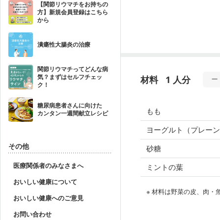
【関節リウマチをお持ちの
方】新規会員登録はこちら
から
潰瘍性大腸炎の治療
関節リウマチってどんな病
気？まずはセルフチェッ
材料
1 人分
ク！
糖尿病患者さんに向けた
もも
カンタン一週間献立レシピ
ヨーグルト（プレーン
その他
砂糖
医療関係者のみなさまへ
ミントの葉
おいしい健康について
※ 材料は野菜の皮、肉
おいしい健康へのご意見
お問い合わせ