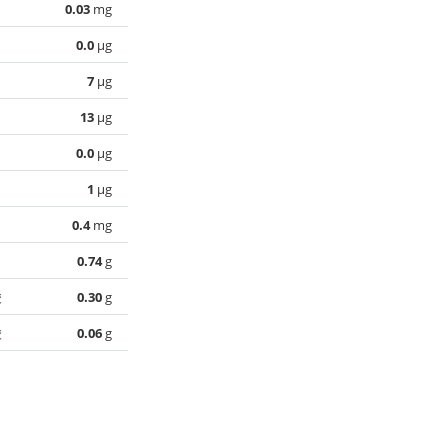
0.03
mg
0.0
µg
7
µg
13
µg
0.0
µg
1
µg
0.4
mg
0.74
g
酸
0.30
g
酸
0.06
g