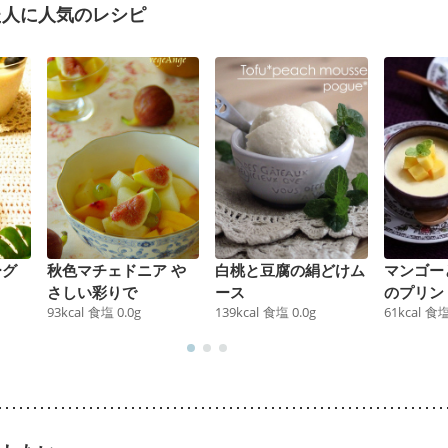
た人に人気のレシピ
ーグ
秋色マチェドニア や
白桃と豆腐の絹どけム
マンゴー
さしい彩りで
ース
のプリン
93
kcal
食塩
0.0
g
139
kcal
食塩
0.0
g
61
kcal
食