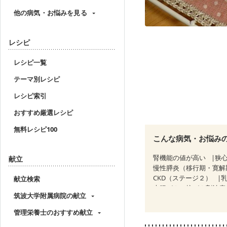
他の病気・お悩みを見る
レシピ
レシピ一覧
テーマ別レシピ
レシピ索引
おすすめ厳選レシピ
無料レシピ100
こんな病気・お悩み
腎機能の値が高い
狭
献立
慢性膵炎（移行期・寛解
CKD（ステージ２）
献立検索
大腸がん（抗がん剤治療
筑波大学附属病院の献立
妊婦健診・体重増加が気
妊婦健診・血糖値が気に
管理栄養士のおすすめ献立
産後（ミルク）
骨折