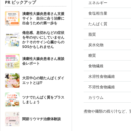
PR ピックアップ
エネルギー
食塩相当量
潰瘍性大腸炎患者さん支援
サイト 自分に合う治療に
出会うための第一歩を
たんぱく質
倦怠感、息切れなどの症状
脂質
を年のせいにしていません
か？そのサイン心臓からの
炭水化物
SOSかもしれません
糖質
潰瘍性大腸炎患者さん座談
会レポート
食物繊維
水溶性食物繊維
大豆中心の朝たんぱくダイ
エットとは!?
不溶性食物繊維
ツナでたんぱく質をプラス
カリウム
しましょう
煮物や麺類の残り汁など、
関節リウマチ治療体験談