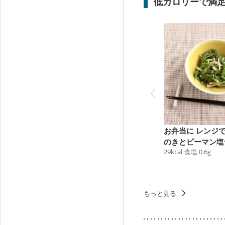
低カロリーで満
お弁当に レンジ
のきとピーマン塩
29
kcal
食塩
0.6
g
ル
もっと見る