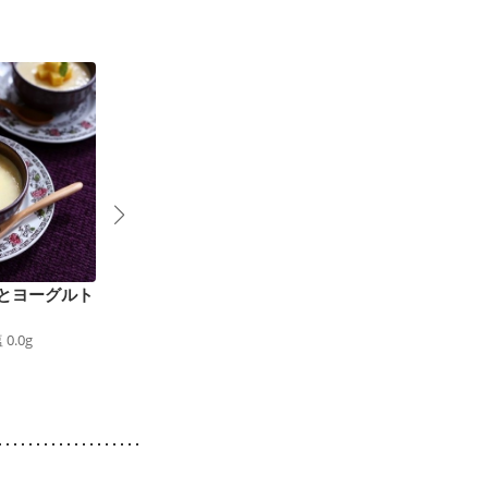
とヨーグルト
かぼすのハニーフロー
いちごいっぱいアイス
49
kcal
食塩
0.0
g
4
ズンヨーグルト
塩
0.0
g
69
kcal
食塩
0.1
g