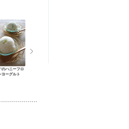
すのハニーフロ
いちごいっぱいアイ
いちじくヨーグルト
フローズンマ
ンヨーグルト
ス
ヨーグルト