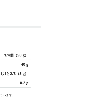
1/4個（50 g）
40 g
じ1と2/3（5 g）
0.2 g
ています。