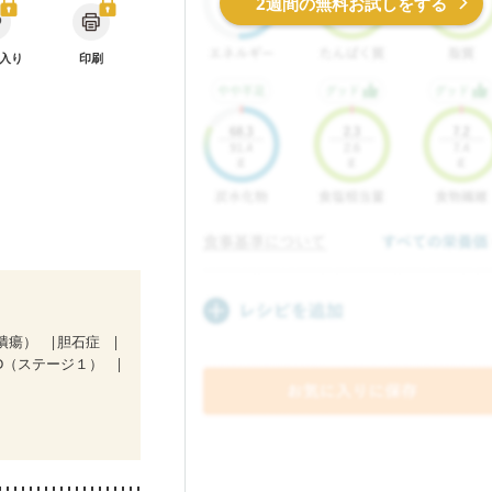
2週間の無料お試しをする
入り
印刷
潰瘍）
胆石症
KD（ステージ１）
後（混合栄養）