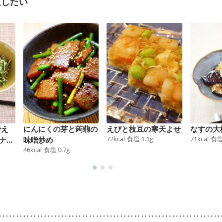
足したい
でえ
にんにくの芽と蒟蒻の
えびと枝豆の寒天よせ
なすの大
72
kcal
食塩
1.1
g
71
kcal
食
ナム
味噌炒め
46
kcal
食塩
0.7
g