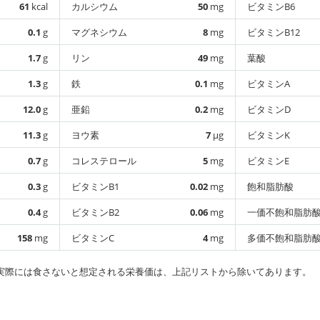
61
kcal
カルシウム
50
mg
ビタミンB6
0.1
g
マグネシウム
8
mg
ビタミンB12
1.7
g
リン
49
mg
葉酸
1.3
g
鉄
0.1
mg
ビタミンA
12.0
g
亜鉛
0.2
mg
ビタミンD
11.3
g
ヨウ素
7
µg
ビタミンK
0.7
g
コレステロール
5
mg
ビタミンE
0.3
g
ビタミンB1
0.02
mg
飽和脂肪酸
0.4
g
ビタミンB2
0.06
mg
一価不飽和脂肪
158
mg
ビタミンC
4
mg
多価不飽和脂肪
実際には食さないと想定される栄養価は、上記リストから除いてあります。