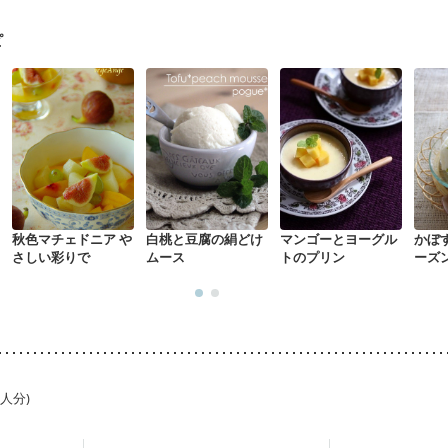
ピ
秋色マチェドニア や
白桃と豆腐の絹どけ
マンゴーとヨーグル
かぼ
さしい彩りで
ムース
トのプリン
ーズ
1人分)