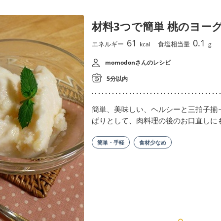
材料3つで簡単 桃のヨー
61
0.1
エネルギー
食塩相当量
kcal
g
momodonさんのレシピ
5分以内
簡単、美味しい、ヘルシーと三拍子揃
ぱりとして、肉料理の後のお口直しに
簡単・手軽
食材少なめ