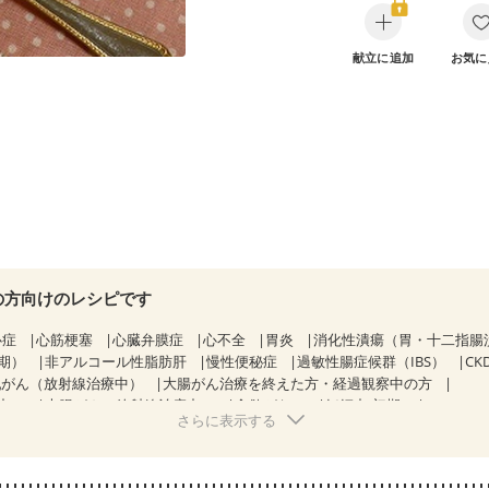
献立に追加
お気に
の方向けのレシピです
心症
心筋梗塞
心臓弁膜症
心不全
胃炎
消化性潰瘍（胃・十二指腸
期）
非アルコール性脂肪肝
慢性便秘症
過敏性腸症候群（IBS）
C
乳がん（放射線治療中）
大腸がん治療を終えた方・経過観察中の方
中）
大腸がん（放射線治療中）
食欲がない
妊娠中(初期)
さらに表示する
になる（初期）
妊婦健診・血圧が気になる（初期）
なる（初期）
妊娠高血圧(中期)
妊娠糖尿病(初期)
産後（母乳）
産
関節リウマチ
フレイル（年齢に合わせた体作り）
更年期