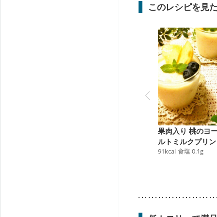
このレシピを見
果肉入り 桃のヨ
ルトミルクプリン
91
kcal
食塩
0.1
g