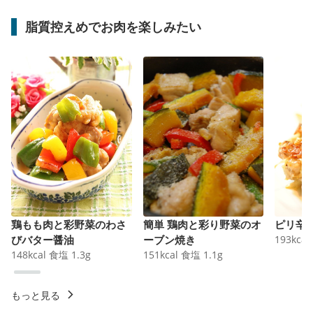
脂質控えめでお肉を楽しみたい
鶏もも肉と彩野菜のわさ
簡単 鶏肉と彩り野菜のオ
ピリ辛
びバター醤油
ーブン焼き
193
kcal
148
kcal
食塩
1.3
g
151
kcal
食塩
1.1
g
もっと見る