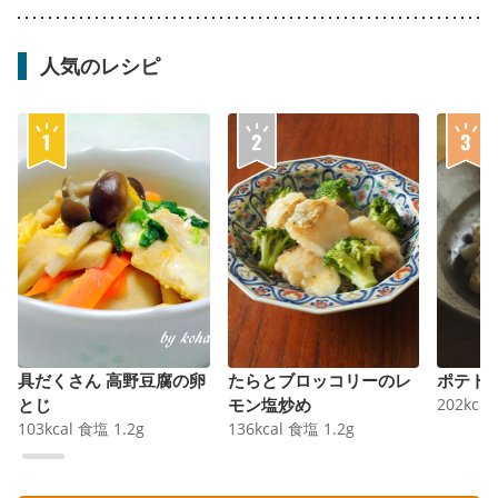
人気のレシピ
具だくさん 高野豆腐の卵
たらとブロッコリーのレ
ポテト
とじ
モン塩炒め
202
kcal
103
kcal
食塩
1.2
g
136
kcal
食塩
1.2
g