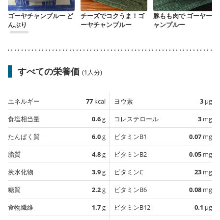
ゴーヤチャンプルー ど
チーズでコクうま！ゴ
豚もも肉で ゴーヤーチ
んぶり
ーヤチャンプルー
ャンプルー
すべての栄養価
(1人分)
エネルギー
77
kcal
ヨウ素
3
µg
食塩相当量
0.6
g
コレステロール
3
mg
たんぱく質
6.0
g
ビタミンB1
0.07
mg
脂質
4.8
g
ビタミンB2
0.05
mg
炭水化物
3.9
g
ビタミンC
23
mg
糖質
2.2
g
ビタミンB6
0.08
mg
食物繊維
1.7
g
ビタミンB12
0.1
µg