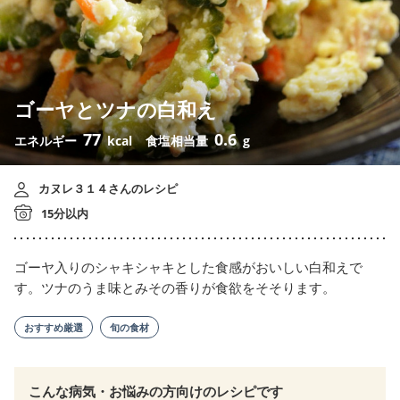
ゴーヤとツナの白和え
77
0.6
エネルギー
kcal
食塩相当量
g
カヌレ３１４さんのレシピ
15分以内
ゴーヤ入りのシャキシャキとした食感がおいしい白和えで
す。ツナのうま味とみその香りが食欲をそそります。
おすすめ厳選
旬の食材
こんな病気・お悩みの方向けのレシピです