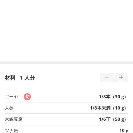
材料
1 人分
ゴーヤ
1/8本（30 g）
人参
1/8本未満（10 g）
木綿豆腐
1/6丁（50 g）
ツナ缶
10 g