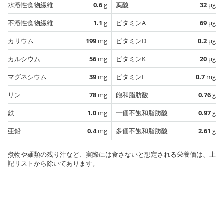
水溶性食物繊維
0.6
g
葉酸
32
µg
不溶性食物繊維
1.1
g
ビタミンA
69
µg
カリウム
199
mg
ビタミンD
0.2
µg
カルシウム
56
mg
ビタミンK
20
µg
マグネシウム
39
mg
ビタミンE
0.7
mg
リン
78
mg
飽和脂肪酸
0.76
g
鉄
1.0
mg
一価不飽和脂肪酸
0.97
g
亜鉛
0.4
mg
多価不飽和脂肪酸
2.61
g
煮物や麺類の残り汁など、実際には食さないと想定される栄養価は、上
記リストから除いてあります。