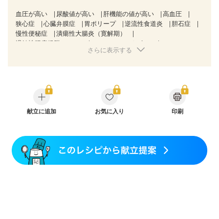
血圧が高い
尿酸値が高い
肝機能の値が高い
高血圧
狭心症
心臓弁膜症
胃ポリープ
逆流性食道炎
胆石症
慢性便秘症
潰瘍性大腸炎（寛解期）
過敏性腸症候群（IBS）
CKD（ステージ３b）
さらに表示する
乳がん（抗がん剤治療中）
乳がん（ホルモン療法中）
乳がん（放射線治療中）
乳がん治療を終えた方・経過観察中の方など
胃がん（抗がん剤治療中）
胃がん治療を終えた方・経過観察中の方
大腸がん治療を終えた方・経過観察中の方
大腸がん（抗がん剤治療中）
献立に追加
お気に入り
大腸がん（放射線治療中）
印刷
飲み込みにくい
味の感じ方が変わった
食欲がない
消化不良
妊娠中(初期)
妊婦健診・体重増加が気になる（初期）
妊婦健診・血圧が気になる（初期）
妊婦健診・血糖値が気になる（初期）
妊娠高血圧(中期)
妊娠糖尿病(初期)
産後（母乳）
産後（混合栄養）
産後（ミルク）
骨折
骨粗しょう症
関節リウマチ
乾癬
フレイル（年齢に合わせた体作り）
低栄養予防
貧血対策
ニキビ・肌荒れ
妊活中
更年期