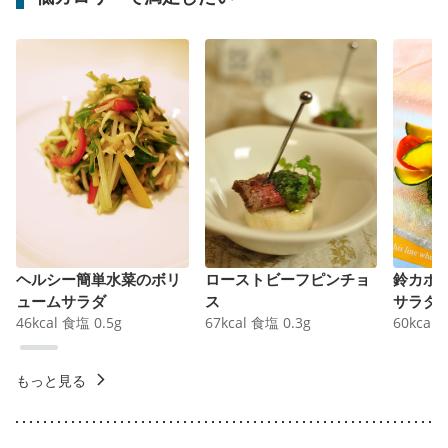
ヘルシー簡単水菜のボリ
ローストビーフピンチョ
鈴カボ
ュームサラダ
ス
サラダ
46
kcal
食塩
0.5
g
67
kcal
食塩
0.3
g
60
kcal
もっと見る