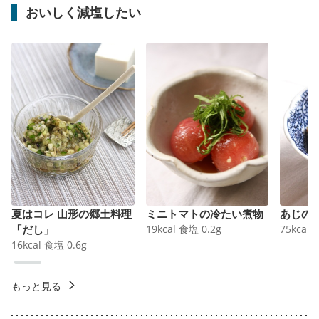
おいしく減塩したい
夏はコレ 山形の郷土料理
ミニトマトの冷たい煮物
あじの
「だし」
19
kcal
食塩
0.2
g
75
kcal
16
kcal
食塩
0.6
g
もっと見る