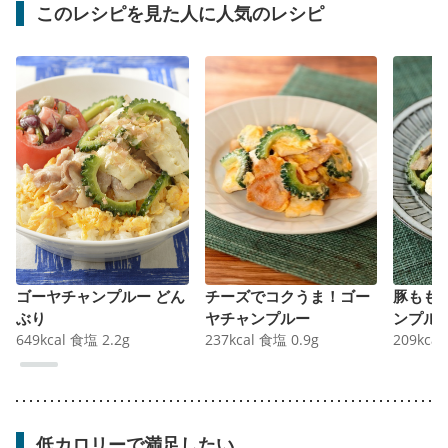
このレシピを見た人に人気のレシピ
ゴーヤチャンプルー どん
チーズでコクうま！ゴー
豚もも
ぶり
ヤチャンプルー
ンプル
649
kcal
食塩
2.2
g
237
kcal
食塩
0.9
g
209
kcal
低カロリーで満足したい