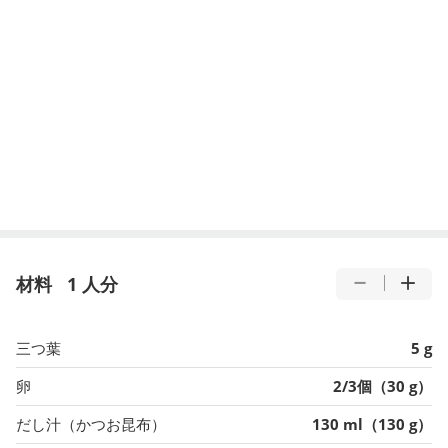
材料
1 人分
三つ葉
5 g
卵
2/3個（30 g）
だし汁（かつお昆布）
130 ml（130 g）