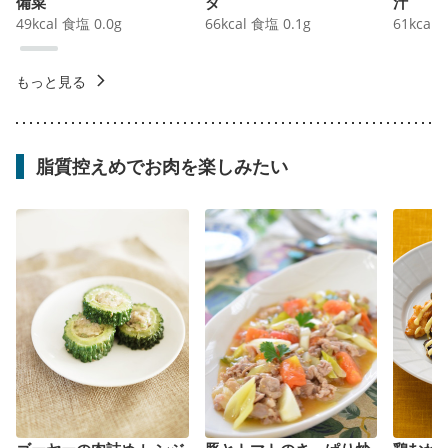
備菜
ダ
汁
49
kcal
食塩
0.0
g
66
kcal
食塩
0.1
g
61
kcal
もっと見る
脂質控えめでお肉を楽しみたい