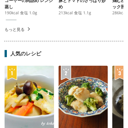
ゴーヤーの肉詰め レンジ
豚とトマトのさっぱり炒
鶏むね
蒸し
め
ック照
190
kcal
食塩
1.0
g
213
kcal
食塩
1.1
g
286
kcal
もっと見る
人気のレシピ