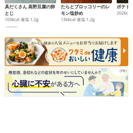
具だくさん 高野豆腐の卵
たらとブロッコリーのレ
ポテト
とじ
モン塩炒め
202
kcal
103
kcal
食塩
1.2
g
136
kcal
食塩
1.2
g