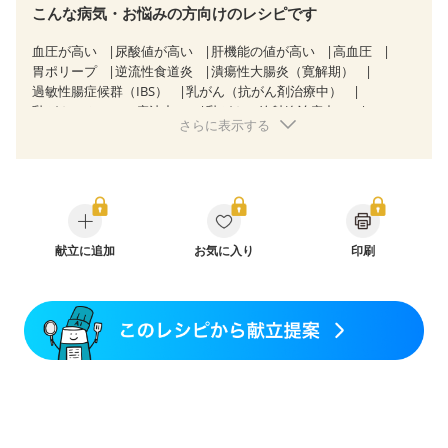
こんな病気・お悩みの方向けのレシピです
血圧が高い
尿酸値が高い
肝機能の値が高い
高血圧
胃ポリープ
逆流性食道炎
潰瘍性大腸炎（寛解期）
過敏性腸症候群（IBS）
乳がん（抗がん剤治療中）
乳がん（ホルモン療法中）
乳がん（放射線治療中）
さらに表示する
乳がん治療を終えた方・経過観察中の方など
大腸がん治療を終えた方・経過観察中の方
大腸がん（放射線治療中）
飲み込みにくい
味の感じ方が変わった
食欲がない
消化不良
妊娠中(初期)
妊婦健診・体重増加が気になる（初期）
妊婦健診・血圧が気になる（初期）
妊婦健診・血糖値が気になる（初期）
献立に追加
お気に入り
妊娠高血圧(中期)
印刷
妊娠糖尿病(初期)
産後（母乳）
産後（混合栄養）
産後（ミルク）
骨折
骨粗しょう症
関節リウマチ
フレイル（年齢に合わせた体作り）
低栄養予防
貧血対策
ニキビ・肌荒れ
妊活中
更年期