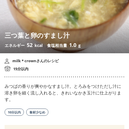
三つ葉と卵のすまし汁
52
1.0
エネルギー
kcal
食塩相当量
g
milk＊crownさんのレシピ
15分以内
みつばの香りが爽やかなすまし汁。とろみをつけただし汁に
溶き卵を細く流し入れると、きれいなかき玉汁に仕上がりま
す。
10分以内
食材少なめ