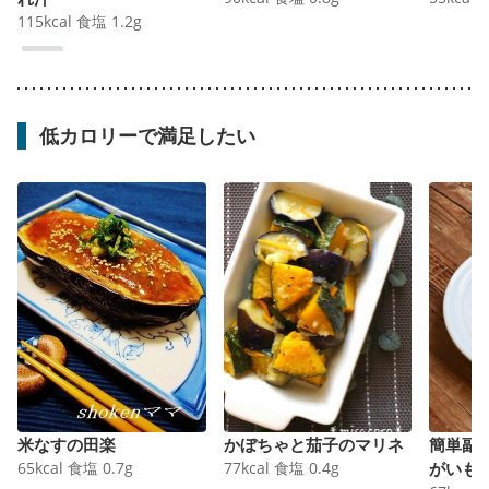
115
kcal
食塩
1.2
g
低カロリーで満足したい
米なすの田楽
かぼちゃと茄子のマリネ
簡単副
65
kcal
食塩
0.7
g
77
kcal
食塩
0.4
g
がいも