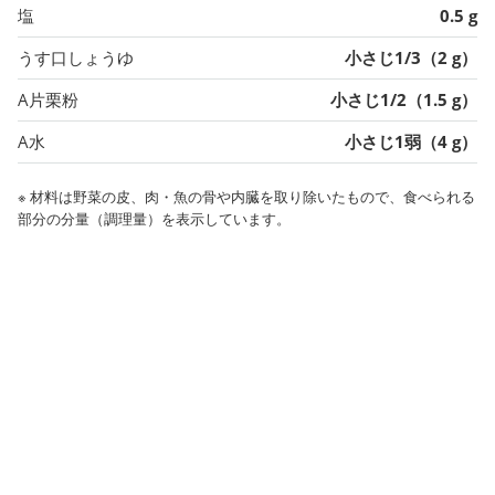
塩
0.5 g
うす口しょうゆ
小さじ1/3（2 g）
A片栗粉
小さじ1/2（1.5 g）
A水
小さじ1弱（4 g）
※ 材料は野菜の皮、肉・魚の骨や内臓を取り除いたもので、食べられる
部分の分量（調理量）を表示しています。