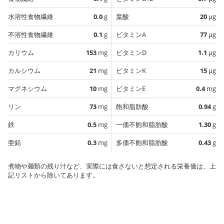
水溶性食物繊維
0.0
g
葉酸
20
µg
不溶性食物繊維
0.1
g
ビタミンA
77
µg
カリウム
153
mg
ビタミンD
1.1
µg
カルシウム
21
mg
ビタミンK
15
µg
マグネシウム
10
mg
ビタミンE
0.4
mg
リン
73
mg
飽和脂肪酸
0.94
g
鉄
0.5
mg
一価不飽和脂肪酸
1.30
g
亜鉛
0.3
mg
多価不飽和脂肪酸
0.43
g
煮物や麺類の残り汁など、実際には食さないと想定される栄養価は、上
記リストから除いてあります。