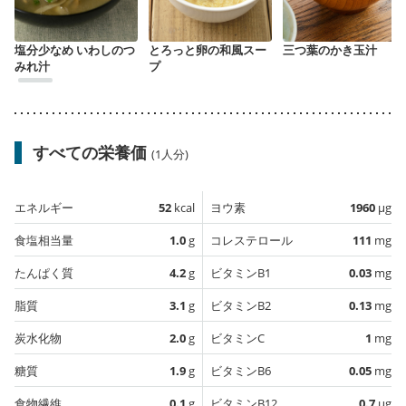
塩分少なめ いわしのつ
とろっと卵の和風スー
三つ葉のかき玉汁
みれ汁
プ
すべての栄養価
(1人分)
エネルギー
52
kcal
ヨウ素
1960
µg
食塩相当量
1.0
g
コレステロール
111
mg
たんぱく質
4.2
g
ビタミンB1
0.03
mg
脂質
3.1
g
ビタミンB2
0.13
mg
炭水化物
2.0
g
ビタミンC
1
mg
糖質
1.9
g
ビタミンB6
0.05
mg
食物繊維
0.1
g
ビタミンB12
0.7
µg