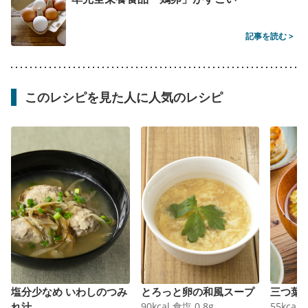
記事を読む >
このレシピを見た人に人気のレシピ
塩分少なめ いわしのつみ
とろっと卵の和風スープ
三つ葉
れ汁
90
kcal
食塩
0.8
g
55
kcal