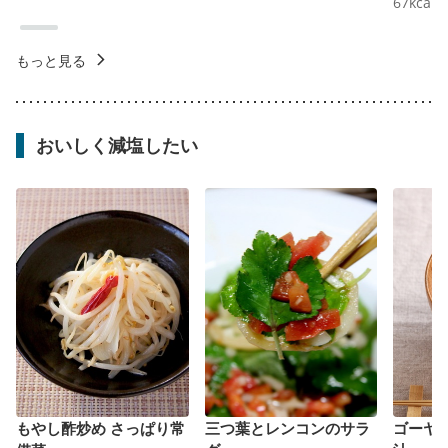
67
kcal
もっと見る
おいしく減塩したい
もやし酢炒め さっぱり常
三つ葉とレンコンのサラ
ゴーヤ