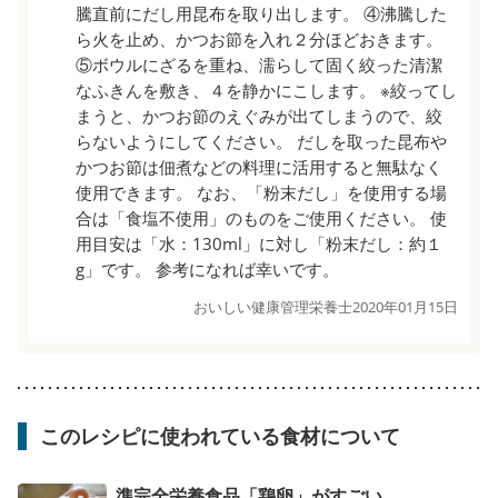
騰直前にだし用昆布を取り出します。 ④沸騰した
ら火を止め、かつお節を入れ２分ほどおきます。
⑤ボウルにざるを重ね、濡らして固く絞った清潔
なふきんを敷き、４を静かにこします。 ※絞ってし
まうと、かつお節のえぐみが出てしまうので、絞
らないようにしてください。 だしを取った昆布や
かつお節は佃煮などの料理に活用すると無駄なく
使用できます。 なお、「粉末だし」を使用する場
合は「食塩不使用」のものをご使用ください。 使
用目安は「水：130ml」に対し「粉末だし：約１
g」です。 参考になれば幸いです。
おいしい健康管理栄養士
2020年01月15日
このレシピに使われている食材について
準完全栄養食品「鶏卵」がすごい