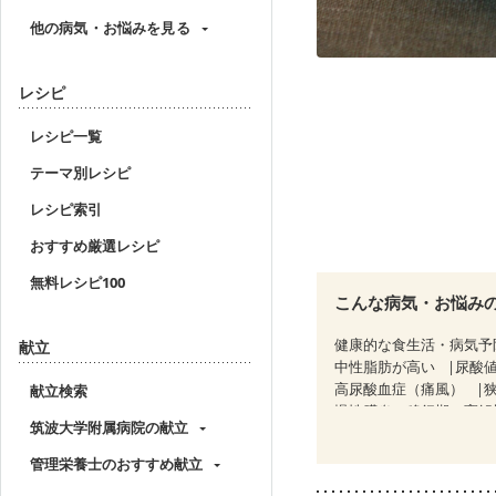
他の病気・お悩みを見る
レシピ
レシピ一覧
テーマ別レシピ
レシピ索引
おすすめ厳選レシピ
無料レシピ100
こんな病気・お悩み
健康的な食生活・病気予
献立
中性脂肪が高い
尿酸
高尿酸血症（痛風）
献立検索
慢性膵炎（移行期・寛解
筑波大学附属病院の献立
睡眠時無呼吸症候群
CKD（ステージ１）
C
管理栄養士のおすすめ献立
乳がん（ホルモン療法中