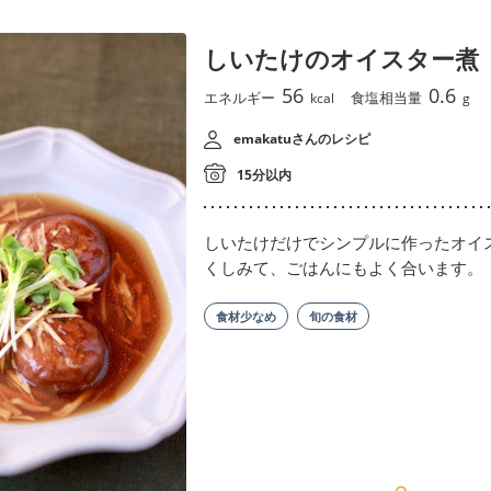
しいたけのオイスター煮
56
0.6
エネルギー
食塩相当量
kcal
g
emakatuさんのレシピ
15分以内
しいたけだけでシンプルに作ったオイ
くしみて、ごはんにもよく合います。
食材少なめ
旬の食材