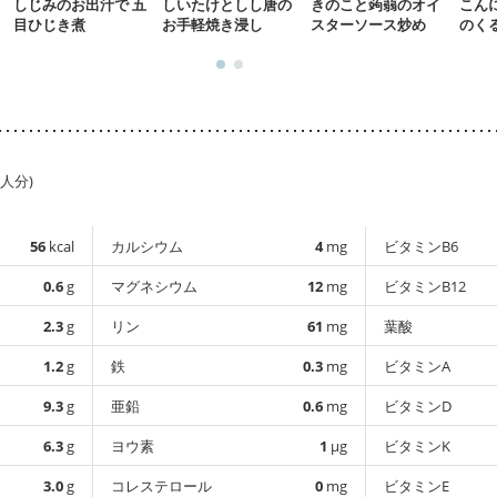
しじみのお出汁で 五
しいたけとしし唐の
きのこと蒟蒻のオイ
こん
目ひじき煮
お手軽焼き浸し
スターソース炒め
のく
1人分)
56
kcal
カルシウム
4
mg
ビタミンB6
0.6
g
マグネシウム
12
mg
ビタミンB12
2.3
g
リン
61
mg
葉酸
1.2
g
鉄
0.3
mg
ビタミンA
9.3
g
亜鉛
0.6
mg
ビタミンD
6.3
g
ヨウ素
1
µg
ビタミンK
3.0
g
コレステロール
0
mg
ビタミンE