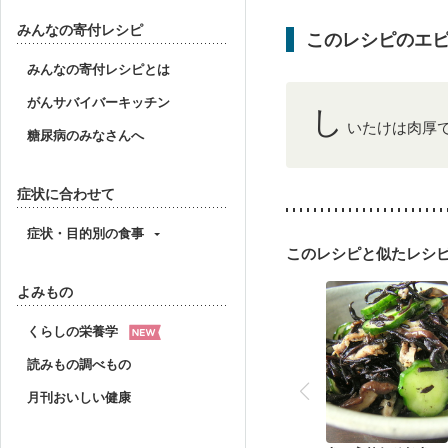
味の感じ方が変わった
妊婦健診・血圧が気にな
みんなの寄付レシピ
このレシピのエ
産後（母乳）
産後（
フレイル（年齢に合わせ
みんなの寄付レシピとは
がんサバイバーキッチン
し
いたけは肉厚
糖尿病のみなさんへ
症状に合わせて
症状・目的別の食事
このレシピと似たレシ
よみもの
くらしの栄養学
読みもの調べもの
月刊おいしい健康