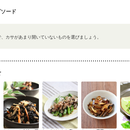
妊娠中(初期)
妊婦健診・体重増加が気になる（初期）
る（初期）
妊婦健診・血糖値が気になる（初期）
妊娠高血圧(中期)
妊
ピソード
混合栄養）
産後（ミルク）
骨折
骨粗しょう症
関節リウマチ
乾癬
た体作り）
低栄養予防
貧血対策
ニキビ・肌荒れ
妊活中
更年期
で、カサがあまり開いていないものを選びましょう。
ピ