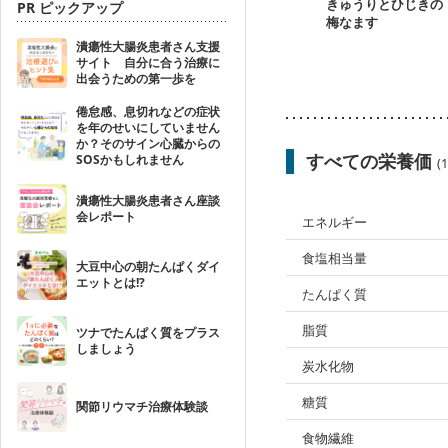
きゅうりとひじきの
PR ピックアップ
梅なます
潰瘍性大腸炎患者さん支援
サイト 自分に合う治療に
出会うための第一歩を
倦怠感、息切れなどの症状
を年のせいにしていません
か？そのサイン心臓からの
すべての栄養価
SOSかもしれません
(
潰瘍性大腸炎患者さん座談
会レポート
エネルギー
食塩相当量
大豆中心の朝たんぱくダイ
エットとは!?
たんぱく質
脂質
ツナでたんぱく質をプラス
しましょう
炭水化物
糖質
関節リウマチ治療体験談
食物繊維