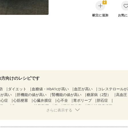
献立に追加
お気に
の方向けのレシピです
防
ダイエット
血糖値・HbA1cが高い
血圧が高い
コレステロール
値が高い
肝機能の値が高い
腎機能の値が高い
糖尿病（2型）
高血圧
狭心症
心筋梗塞
心臓弁膜症
心不全
胃ポリープ
胆石症
期）
非アルコール性脂肪肝
痔
慢性便秘症
過敏性腸症候群（IBS）
さらに表示する
糖尿病性腎症（第１期）
糖尿病性腎症（第２期）
糖尿病性腎症（第３期
KD（ステージ２）
CKD（ステージ３a）
透析
乳がん（抗がん剤治療
）
乳がん（放射線治療中）
乳がん治療を終えた方・経過観察中の方な