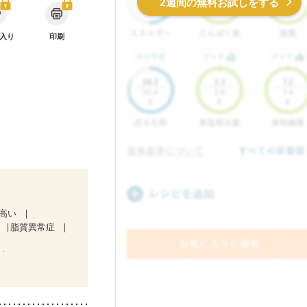
2週間の無料お試しをする
入り
印刷
が高い
脂質異常症
）
中）
ど