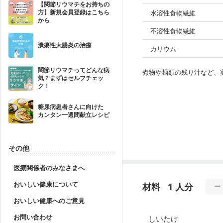
【関節リウマチをお持ちの
方】新規会員登録はこちら
水溶性食物繊維
から
不溶性食物繊維
潰瘍性大腸炎の治療
カリウム
関節リウマチってどんな病
煮物や麺類の残り汁など、
気？まずはセルフチェッ
ク！
糖尿病患者さんに向けた
カンタン一週間献立レシピ
その他
医療関係者のみなさまへ
おいしい健康について
材料
1 人分
おいしい健康へのご意見
お問い合わせ
しいたけ