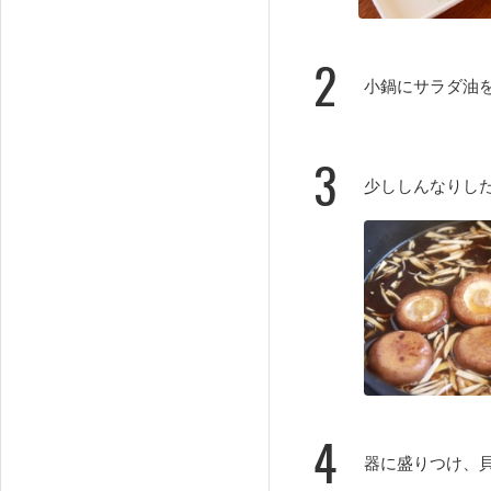
2
小鍋にサラダ油
3
少ししんなりし
4
器に盛りつけ、