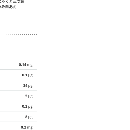
にゃくと三つ葉
しいたけとこんにゃ
圧力鍋でヒジキと大
ミルクで煮た
るみ白あえ
くのピリ辛煮
豆の柔らか煮
の煮物
0.14
mg
0.1
µg
34
µg
5
µg
0.2
µg
8
µg
0.2
mg