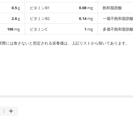
0.5
g
ビタミンB1
0.08
mg
飽和脂肪酸
2.6
g
ビタミンB2
0.14
mg
一価不飽和脂肪
196
mg
ビタミンC
1
mg
多価不飽和脂肪
実際には食さないと想定される栄養価は、上記リストから除いてあります。