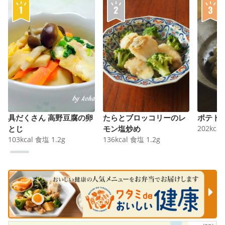
具だくさん 高野豆腐の卵
たらとブロッコリーのレ
ポテト
とじ
モン塩炒め
202
kcal
103
kcal
食塩
1.2
g
136
kcal
食塩
1.2
g