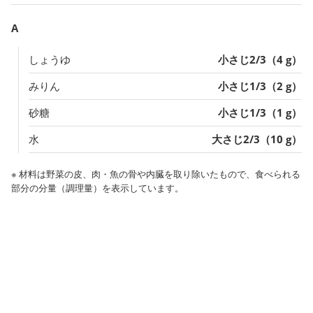
A
しょうゆ
小さじ2/3（4 g）
みりん
小さじ1/3（2 g）
砂糖
小さじ1/3（1 g）
水
大さじ2/3（10 g）
※ 材料は野菜の皮、肉・魚の骨や内臓を取り除いたもので、食べられる
部分の分量（調理量）を表示しています。