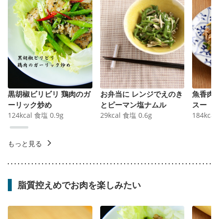
黒胡椒ビリビリ 鶏肉のガ
お弁当に レンジでえのき
魚香肉
ーリック炒め
とピーマン塩ナムル
スー
124
kcal
食塩
0.9
g
29
kcal
食塩
0.6
g
184
kcal
もっと見る
脂質控えめでお肉を楽しみたい