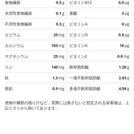
食物繊維
0.5
g
ビタミンB12
0.0
µg
水溶性食物繊維
0.1
g
葉酸
3
µg
不溶性食物繊維
0.3
g
ビタミンA
0
µg
カリウム
25
mg
ビタミンD
0.0
µg
カルシウム
103
mg
ビタミンK
16
µg
マグネシウム
25
mg
ビタミンE
0.8
mg
リン
140
mg
飽和脂肪酸
1.28
g
鉄
1.3
mg
一価不飽和脂肪酸
2.83
g
亜鉛
0.9
mg
多価不飽和脂肪酸
4.59
g
煮物や麺類の残り汁など、実際には食さないと想定される栄養価は、上
記リストから除いてあります。