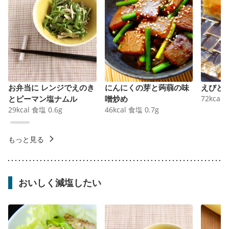
お弁当に レンジでえのき
にんにくの芽と蒟蒻の味
えびと
とピーマン塩ナムル
噌炒め
72
kcal
29
kcal
食塩
0.6
g
46
kcal
食塩
0.7
g
もっと見る
おいしく減塩したい