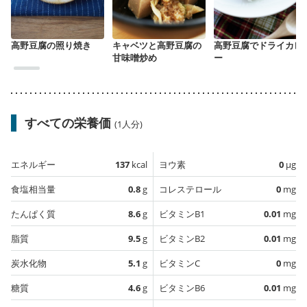
高野豆腐の照り焼き
キャベツと高野豆腐の
高野豆腐でドライカレ
甘味噌炒め
ー
すべての栄養価
(1人分)
エネルギー
137
kcal
ヨウ素
0
µg
食塩相当量
0.8
g
コレステロール
0
mg
たんぱく質
8.6
g
ビタミンB1
0.01
mg
脂質
9.5
g
ビタミンB2
0.01
mg
炭水化物
5.1
g
ビタミンC
0
mg
糖質
4.6
g
ビタミンB6
0.01
mg