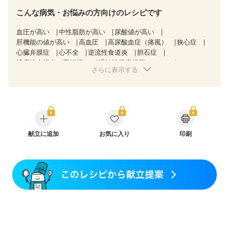
こんな病気・お悩みの方向けのレシピです
血圧が高い
中性脂肪が高い
尿酸値が高い
肝機能の値が高い
高血圧
高尿酸血症（痛風）
狭心症
心臓弁膜症
心不全
逆流性食道炎
胆石症
潰瘍性大腸炎（寛解期）
過敏性腸症候群（IBS）
さらに表示する
糖尿病性腎症（第３期）
CKD（ステージ３b）
乳がん（抗がん剤治療中）
乳がん（ホルモン療法中）
乳がん（放射線治療中）
乳がん治療を終えた方・経過観察中の方など
妊娠中(初期)
妊婦健診・体重増加が気になる（初期）
妊婦健診・血圧が気になる（初期）
妊婦健診・血糖値が気になる（初期）
献立に追加
お気に入り
妊娠高血圧(中期)
印刷
妊娠糖尿病(初期)
産後（母乳）
産後（混合栄養）
産後（ミルク）
骨折
関節リウマチ
乾癬
フレイル（年齢に合わせた体作り）
貧血対策
ニキビ・肌荒れ
妊活中
更年期