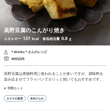
高野豆腐のこんがり焼き
137
0.8
エネルギー
kcal
食塩相当量
g
＊shinku＊さんのレシピ
30分以内
高野豆腐は煮物料理に使われることが多いですが、調味料を
染み込ませてフライパンでカリッと焼いてもおすすめです。
手間カット
おすすめ厳選
食材少なめ