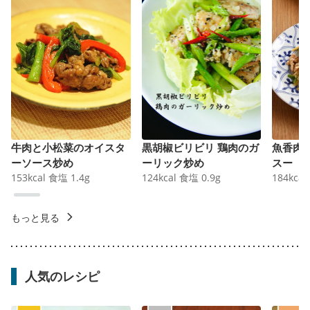
牛肉と小松菜のオイスタ
黒胡椒ビリビリ 鶏肉のガ
魚香肉
ーソース炒め
ーリック炒め
スー
153
kcal
食塩
1.4
g
124
kcal
食塩
0.9
g
184
kcal
もっと見る
人気のレシピ