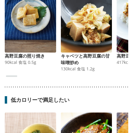
高野豆腐の照り焼き
キャベツと高野豆腐の甘
高野豆
90
kcal
食塩
0.5
g
味噌炒め
417
kcal
130
kcal
食塩
1.2
g
低カロリーで満足したい