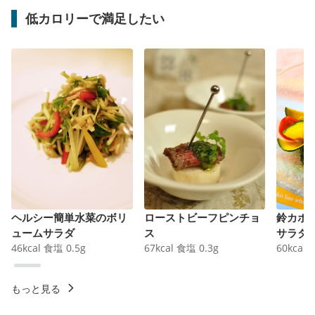
低カロリーで満足したい
ヘルシー簡単水菜のボリ
ローストビーフピンチョ
鈴カボ
ュームサラダ
ス
サラダ
46
kcal
食塩
0.5
g
67
kcal
食塩
0.3
g
60
kcal
もっと見る