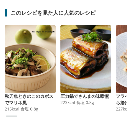
このレシピを見た人に人気のレシピ
秋刀魚ときのこのカボス
圧力鍋でさんまの味噌煮
フライ
でマリネ風
223
kcal
食塩
0.8
g
ら揚げ
215
kcal
食塩
0.8
g
227
kcal