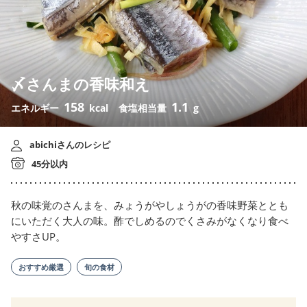
〆さんまの香味和え
158
1.1
エネルギー
kcal
食塩相当量
g
abichiさんのレシピ
45分以内
秋の味覚のさんまを、みょうがやしょうがの香味野菜ととも
にいただく大人の味。酢でしめるのでくさみがなくなり食べ
やすさUP。
おすすめ厳選
旬の食材