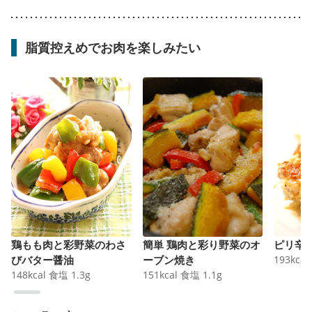
脂質控えめでお肉を楽しみたい
鶏もも肉と彩野菜のわさ
簡単 鶏肉と彩り野菜のオ
ピリ辛
びバター醤油
ーブン焼き
193
kcal
148
kcal
食塩
1.3
g
151
kcal
食塩
1.1
g