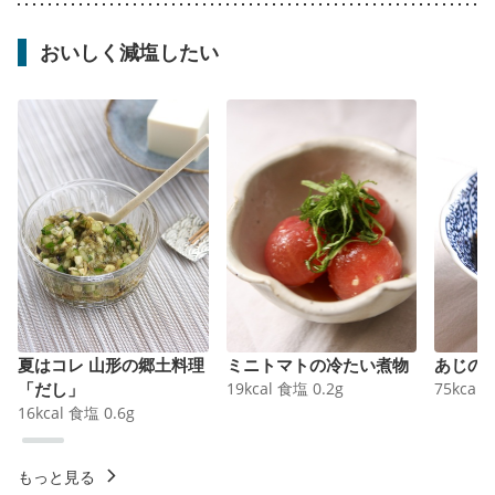
おいしく減塩したい
夏はコレ 山形の郷土料理
ミニトマトの冷たい煮物
あじの
「だし」
19
kcal
食塩
0.2
g
75
kcal
16
kcal
食塩
0.6
g
もっと見る