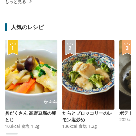
もっと見る
人気のレシピ
具だくさん 高野豆腐の卵
たらとブロッコリーのレ
ポテト
とじ
モン塩炒め
202
kcal
103
kcal
食塩
1.2
g
136
kcal
食塩
1.2
g