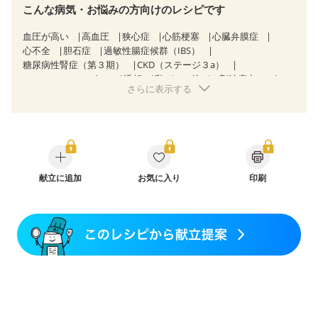
こんな病気・お悩みの方向けのレシピです
血圧が高い
高血圧
狭心症
心筋梗塞
心臓弁膜症
心不全
胆石症
過敏性腸症候群（IBS）
糖尿病性腎症（第３期）
CKD（ステージ３a）
CKD（ステージ３b）
透析
乳がん（抗がん剤治療中）
さらに表示する
乳がん（ホルモン療法中）
乳がん（放射線治療中）
乳がん治療を終えた方・経過観察中の方など
飲み込みにくい
産後（母乳）
産後（混合栄養）
骨折
骨粗しょう症
関節リウマチ
低栄養予防
貧血対策
ニキビ・肌荒れ
妊活中
更年期
献立に追加
お気に入り
印刷