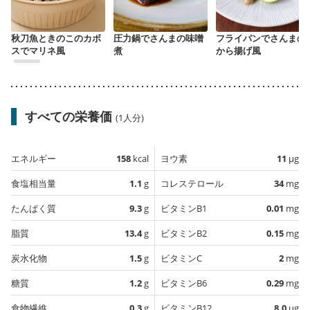
秋刀魚ときのこのカボ
圧力鍋でさんまの味噌
フライパンでさんまの
スでマリネ風
煮
から揚げ風
すべての栄養価
(1人分)
エネルギー
158
kcal
ヨウ素
11
µg
食塩相当量
1.1
g
コレステロール
34
mg
たんぱく質
9.3
g
ビタミンB1
0.01
mg
脂質
13.4
g
ビタミンB2
0.15
mg
炭水化物
1.5
g
ビタミンC
2
mg
糖質
1.2
g
ビタミンB6
0.29
mg
食物繊維
0.3
g
ビタミンB12
8.0
µg