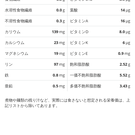
水溶性食物繊維
0.0
g
葉酸
14
µg
不溶性食物繊維
0.3
g
ビタミンA
16
µg
カリウム
139
mg
ビタミンD
8.0
µg
カルシウム
23
mg
ビタミンK
6
µg
マグネシウム
19
mg
ビタミンE
0.9
mg
リン
97
mg
飽和脂肪酸
2.52
g
鉄
0.8
mg
一価不飽和脂肪酸
5.52
g
亜鉛
0.5
mg
多価不飽和脂肪酸
3.43
g
煮物や麺類の残り汁など、実際には食さないと想定される栄養価は、上
記リストから除いてあります。