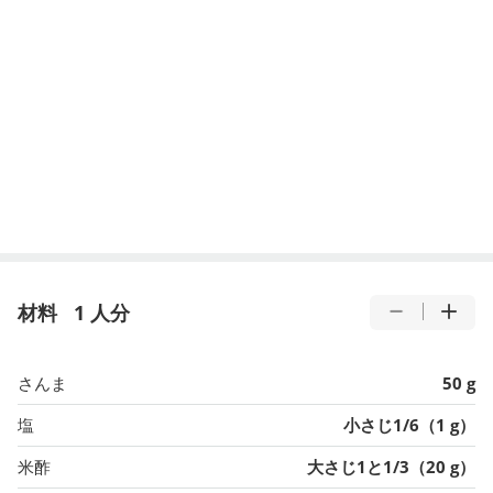
材料
1 人分
さんま
50 g
塩
小さじ1/6（1 g）
米酢
大さじ1と1/3（20 g）