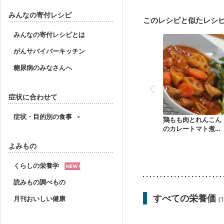
フレイル（年齢に合わせ
みんなの寄付レシピ
このレシピと似たレシ
みんなの寄付レシピとは
がんサバイバーキッチン
糖尿病のみなさんへ
症状に合わせて
症状・目的別の食事
鶏もも肉とれんこん
のカレートマト煮込
み
よみもの
くらしの栄養学
読みもの調べもの
すべての栄養価
月刊おいしい健康
(