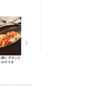
た体に チキンと
つるんとさっぱり 鶏
本格インド 簡単タン
さっぱりトマ
トのマリネ
ムネ肉の葛たたき
ドリーチキン
バンジー