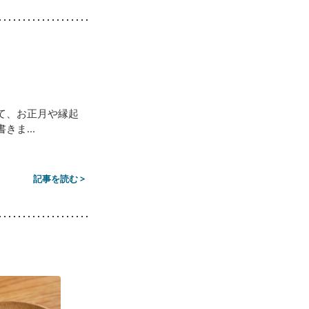
て、お正月や縁起
ま...
記事を読む >