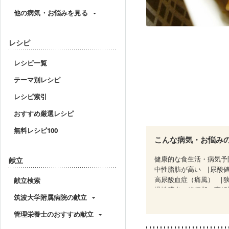
他の病気・お悩みを見る
レシピ
レシピ一覧
テーマ別レシピ
レシピ索引
おすすめ厳選レシピ
無料レシピ100
こんな病気・お悩み
健康的な食生活・病気予
献立
中性脂肪が高い
尿酸
高尿酸血症（痛風）
献立検索
慢性膵炎（移行期・寛解
筑波大学附属病院の献立
糖尿病性腎症（第２期）
乳がん（抗がん剤治療中
管理栄養士のおすすめ献立
乳がん治療を終えた方・