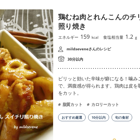
鶏むね肉とれんこんのチ
照り焼き
159
1.2
エネルギー
食塩相当量
kcal
g
mildseveneさんのレシピ
30分以内
ピリッと効いた辛味が癖になる！噛み
で、満腹感が得られます。鶏肉は皮を
をカット。
脂質カット
カロリーカット
おすすめ厳選
10分以内
旬の食材