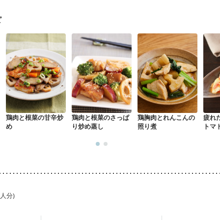
た体作り）
貧血対策
ニキビ・肌荒れ
妊活中
更年期
ピ
鶏肉と根菜の甘辛炒
鶏肉と根菜のさっぱ
鶏胸肉とれんこんの
疲れ
め
り炒め蒸し
照り煮
トマ
1人分)