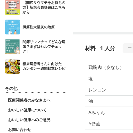
【関節リウマチをお持ちの
方】新規会員登録はこちら
から
潰瘍性大腸炎の治療
関節リウマチってどんな病
気？まずはセルフチェッ
材料
1 人分
ク！
糖尿病患者さんに向けた
鶏胸肉（皮なし）
カンタン一週間献立レシピ
塩
その他
レンコン
医療関係者のみなさまへ
油
おいしい健康について
Aみりん
おいしい健康へのご意見
A醤油
お問い合わせ