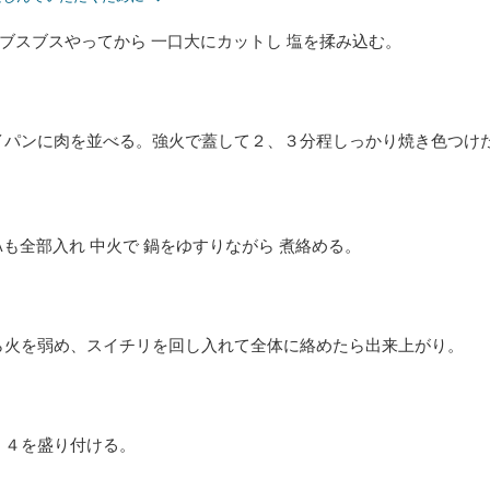
ブスブスやってから 一口大にカットし 塩を揉み込む。
イパンに肉を並べる。強火で蓋して２、３分程しっかり焼き色つけ
Aも全部入れ 中火で 鍋をゆすりながら 煮絡める。
ら火を弱め、スイチリを回し入れて全体に絡めたら出来上がり。
、４を盛り付ける。