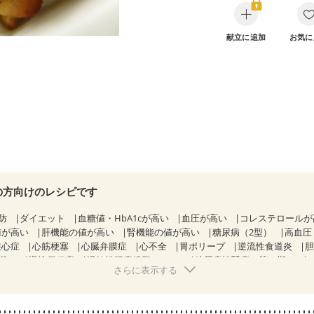
献立に追加
お気に
の方向けのレシピです
防
ダイエット
血糖値・HbA1cが高い
血圧が高い
コレステロール
値が高い
肝機能の値が高い
腎機能の値が高い
糖尿病（2型）
高血圧
狭心症
心筋梗塞
心臓弁膜症
心不全
胃ポリープ
逆流性食道炎
期）
慢性便秘症
過敏性腸症候群（IBS）
糖尿病性腎症（第１期）
さらに表示する
糖尿病性腎症（第３期）
CKD（ステージ１）
CKD（ステージ２）
）
乳がん（ホルモン療法中）
乳がん（放射線治療中）
経過観察中の方など
産後（ミルク）
骨折
関節リウマチ
乾癬