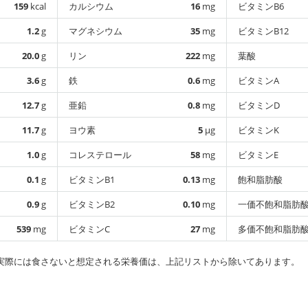
159
kcal
カルシウム
16
mg
ビタミンB6
1.2
g
マグネシウム
35
mg
ビタミンB12
20.0
g
リン
222
mg
葉酸
3.6
g
鉄
0.6
mg
ビタミンA
12.7
g
亜鉛
0.8
mg
ビタミンD
11.7
g
ヨウ素
5
µg
ビタミンK
1.0
g
コレステロール
58
mg
ビタミンE
0.1
g
ビタミンB1
0.13
mg
飽和脂肪酸
0.9
g
ビタミンB2
0.10
mg
一価不飽和脂肪
539
mg
ビタミンC
27
mg
多価不飽和脂肪
実際には食さないと想定される栄養価は、上記リストから除いてあります。