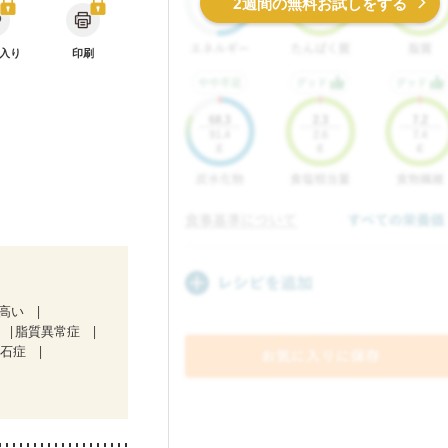
2週間の無料お試しをする
入り
印刷
が高い
脂質異常症
胆石症