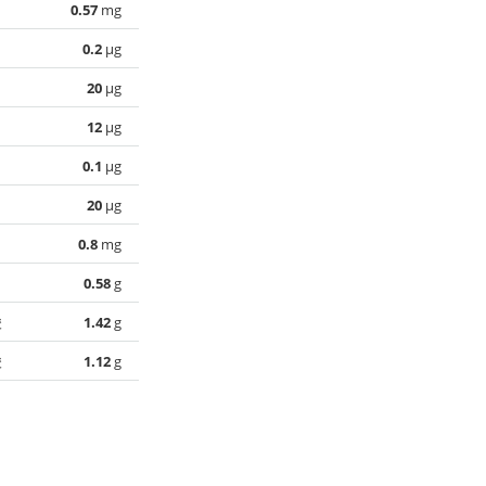
0.57
mg
0.2
µg
20
µg
12
µg
0.1
µg
20
µg
0.8
mg
0.58
g
酸
1.42
g
酸
1.12
g