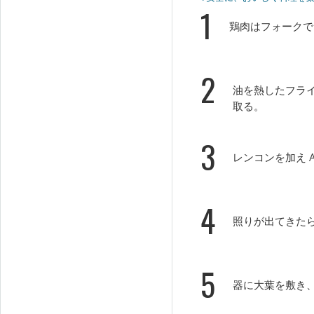
1
鶏肉はフォークで
2
油を熱したフラ
取る。
3
レンコンを加え 
4
照りが出てきた
5
器に大葉を敷き