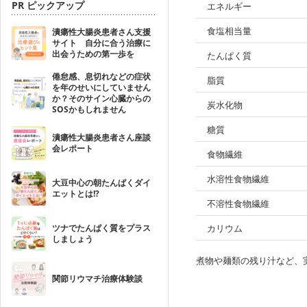
PR ピックアップ
エネルギー
食塩相当量
潰瘍性大腸炎患者さん支援
サイト 自分に合う治療に
出会うための第一歩を
たんぱく質
倦怠感、息切れなどの症状
脂質
を年のせいにしていません
か？そのサイン心臓からの
炭水化物
SOSかもしれません
糖質
潰瘍性大腸炎患者さん座談
会レポート
食物繊維
水溶性食物繊維
大豆中心の朝たんぱくダイ
エットとは!?
不溶性食物繊維
ツナでたんぱく質をプラス
カリウム
しましょう
煮物や麺類の残り汁など、
関節リウマチ治療体験談