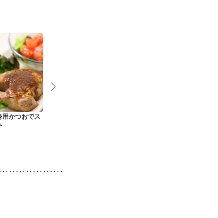
身用かつおでス
かつおのピリ辛マリ
かつおのごま風味南
カツオの竜田
キ
ネ
蛮漬け