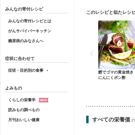
飲み込みにくい
食欲
フレイル（年齢に合わせ
みんなの寄付レシピ
このレシピと似たレシ
みんなの寄付レシピとは
がんサバイバーキッチン
糖尿病のみなさんへ
症状に合わせて
症状・目的別の食事
鰹でゴマの黄金焼き
にんにくポン酢
よみもの
くらしの栄養学
読みもの調べもの
すべての栄養価
月刊おいしい健康
(