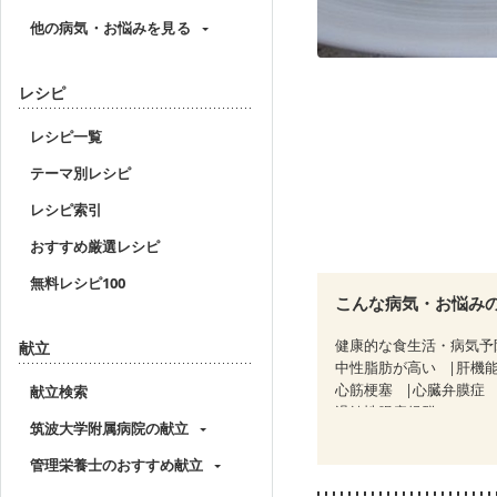
他の病気・お悩みを見る
レシピ
レシピ一覧
テーマ別レシピ
レシピ索引
おすすめ厳選レシピ
無料レシピ100
こんな病気・お悩み
健康的な食生活・病気予
献立
中性脂肪が高い
肝機
心筋梗塞
心臓弁膜症
献立検索
過敏性腸症候群（IBS）
筑波大学附属病院の献立
CKD（ステージ１）
C
乳がん（ホルモン療法中
管理栄養士のおすすめ献立
大腸がん治療を終えた方