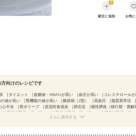
献立に追加
お気に
の方向けのレシピです
防
ダイエット
血糖値・HbA1cが高い
血圧が高い
コレステロール
能の値が高い
腎機能の値が高い
糖尿病（2型）
高血圧
脂質異常症
心不全
胃ポリープ
逆流性食道炎
胆石症
慢性膵炎（移行期・寛解
糖尿病性腎症（第１期）
糖尿病性腎症（第２期）
糖尿病性腎症（第
さらに表示する
KD（ステージ２）
CKD（ステージ３b）
乳がん（抗がん剤治療中）
）
乳がん（放射線治療中）
乳がん治療を終えた方・経過観察中の方な
・経過観察中の方
大腸がん（抗がん剤治療中）
大腸がん（放射線治療