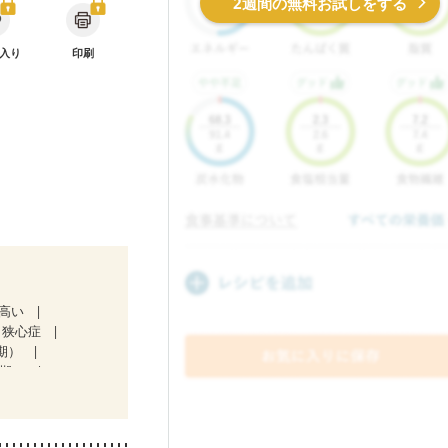
2週間の無料お試しをする
入り
印刷
が高い
狭心症
期）
３期）
ど
中）