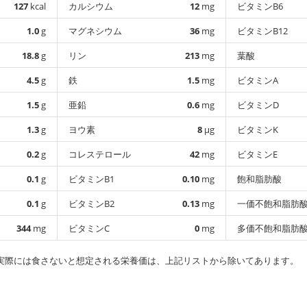
127
kcal
カルシウム
12
mg
ビタミンB6
1.0
g
マグネシウム
36
mg
ビタミンB12
18.8
g
リン
213
mg
葉酸
4.5
g
鉄
1.5
mg
ビタミンA
1.5
g
亜鉛
0.6
mg
ビタミンD
1.3
g
ヨウ素
8
µg
ビタミンK
0.2
g
コレステロール
42
mg
ビタミンE
0.1
g
ビタミンB1
0.10
mg
飽和脂肪酸
0.1
g
ビタミンB2
0.13
mg
一価不飽和脂肪
344
mg
ビタミンC
0
mg
多価不飽和脂肪
実際には食さないと想定される栄養価は、上記リストから除いてあります。