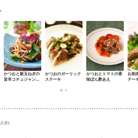
がない
産後（ミルク）
骨折
骨粗しょう症
関節リウマチ
た体作り）
低栄養予防
貧血対策
ニキビ・肌荒れ
妊活中
更年期
ピ
かつおと新玉ねぎの
かつおのガーリック
かつおとトマトの香
お刺
旨辛コチュジャンあ
ステーキ
味ぽん酢あえ
テー
え
1人分)