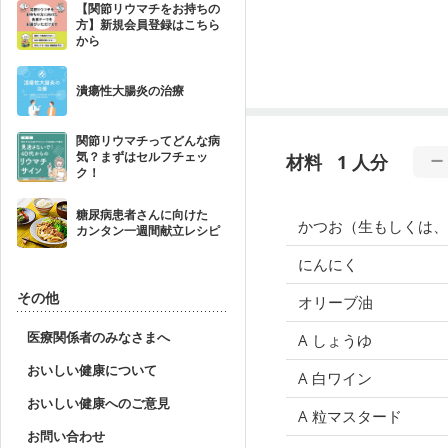
【関節リウマチをお持ちの
方】新規会員登録はこちら
から
潰瘍性大腸炎の治療
関節リウマチってどんな病
気？まずはセルフチェッ
材料
1 人分
ク！
糖尿病患者さんに向けた
かつお（生もしくは、
カンタン一週間献立レシピ
にんにく
その他
オリーブ油
医療関係者のみなさまへ
A しょうゆ
おいしい健康について
A 白ワイン
おいしい健康へのご意見
A 粒マスタード
お問い合わせ