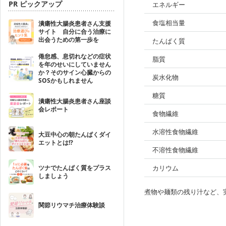
PR ピックアップ
エネルギー
食塩相当量
潰瘍性大腸炎患者さん支援
サイト 自分に合う治療に
出会うための第一歩を
たんぱく質
倦怠感、息切れなどの症状
脂質
を年のせいにしていません
か？そのサイン心臓からの
炭水化物
SOSかもしれません
糖質
潰瘍性大腸炎患者さん座談
会レポート
食物繊維
水溶性食物繊維
大豆中心の朝たんぱくダイ
エットとは!?
不溶性食物繊維
ツナでたんぱく質をプラス
カリウム
しましょう
煮物や麺類の残り汁など、
関節リウマチ治療体験談