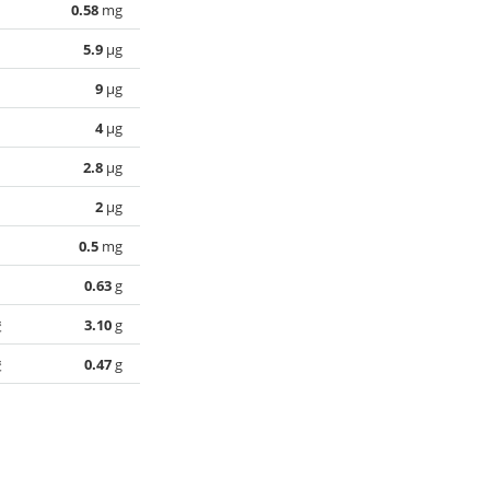
0.58
mg
5.9
µg
9
µg
4
µg
2.8
µg
2
µg
0.5
mg
0.63
g
酸
3.10
g
酸
0.47
g