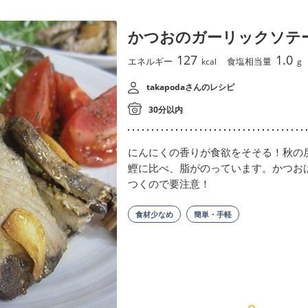
かつおのガーリックソテ
127
1.0
エネルギー
食塩相当量
kcal
g
takapodaさんのレシピ
30分以内
にんにくの香りが食欲をそそる！秋の
鰹に比べ、脂がのっています。かつお
つくので要注意！
食材少なめ
簡単・手軽