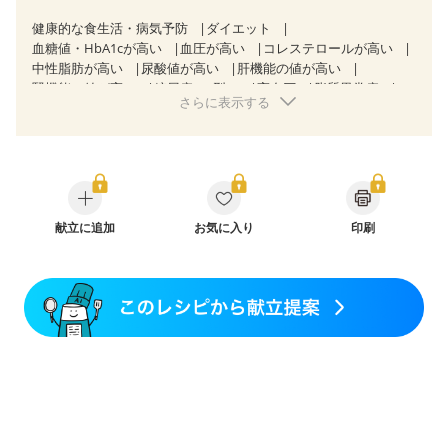
健康的な食生活・病気予防
ダイエット
血糖値・HbA1cが高い
血圧が高い
コレステロールが高い
中性脂肪が高い
尿酸値が高い
肝機能の値が高い
腎機能の値が高い
糖尿病（2型）
高血圧
脂質異常症
さらに表示する
高尿酸血症（痛風）
狭心症
心筋梗塞
心臓弁膜症
心不全
胃ポリープ
胆石症
慢性膵炎（移行期・寛解期）
非アルコール性脂肪肝
慢性便秘症
過敏性腸症候群（IBS）
睡眠時無呼吸症候群
糖尿病性腎症（第１期）
糖尿病性腎症（第２期）
糖尿病性腎症（第３期）
CKD（ステージ１）
CKD（ステージ２）
献立に追加
CKD（ステージ３a）
お気に入り
印刷
乳がん（抗がん剤治療中）
乳がん（ホルモン療法中）
乳がん（放射線治療中）
乳がん治療を終えた方・経過観察中の方など
味の感じ方が変わった
食欲がない
産後（ミルク）
骨折
骨粗しょう症
関節リウマチ
乾癬
フレイル（年齢に合わせた体作り）
貧血対策
ニキビ・肌荒れ
妊活中
更年期