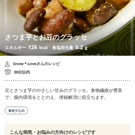
さつま芋とお豆のグラッセ
126
0.2
エネルギー
kcal
食塩相当量
g
Snow＊Loveさんのレシピ
30分以内
豆とさつま芋のやさしい甘みのグラッセ。食物繊維が豊富
で、腸内環境をととのえ、便秘解消に役立ちます。
食材少なめ
こんな病気・お悩みの方向けのレシピです