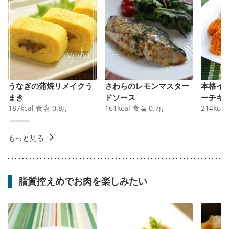
うなぎの蒲焼リメイクう
さわらのレモンマスター
本格イ
まき
ドソース
ーチキ
187
kcal
食塩
0.8
g
161
kcal
食塩
0.7
g
214
kcal
もっと見る
脂質控えめでお肉を楽しみたい