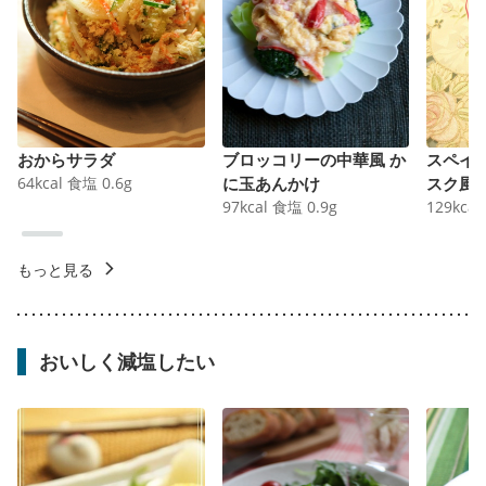
おからサラダ
ブロッコリーの中華風 か
スペイ
64
kcal
食塩
0.6
g
に玉あんかけ
スク風
97
kcal
食塩
0.9
g
129
kcal
もっと見る
おいしく減塩したい