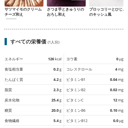
サツマイモのクリーム
さつま芋ときゅうりの
ブロッコリーとひじき
チーズ和え
おろし和え
のキッシュ風
すべての栄養価
(1人分)
エネルギー
126
kcal
ヨウ素
0
µg
食塩相当量
0.2
g
コレステロール
4
mg
たんぱく質
4.2
g
ビタミンB1
0.04
mg
脂質
2.3
g
ビタミンB2
0.02
mg
炭水化物
25.4
g
ビタミンC
12
mg
糖質
20.0
g
ビタミンB6
0.10
mg
食物繊維
5.4
g
ビタミンB12
0.0
µg