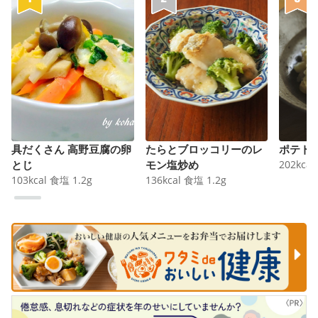
具だくさん 高野豆腐の卵
たらとブロッコリーのレ
ポテト
とじ
モン塩炒め
202
kcal
103
kcal
食塩
1.2
g
136
kcal
食塩
1.2
g