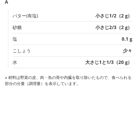
A
バター(有塩)
小さじ1/2（2 g）
砂糖
小さじ2/3（2 g）
塩
0.1 g
こしょう
少々
水
大さじ1と1/3（20 g）
※ 材料は野菜の皮、肉・魚の骨や内臓を取り除いたもので、食べられる
部分の分量（調理量）を表示しています。