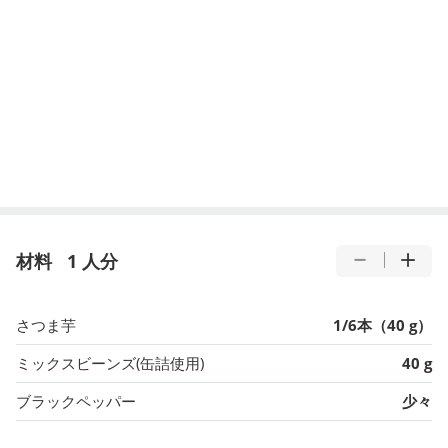
材料
1 人分
さつま芋
1/6本（40 g）
ミックスビーンズ(缶詰使用)
40 g
ブラックペッパー
少々