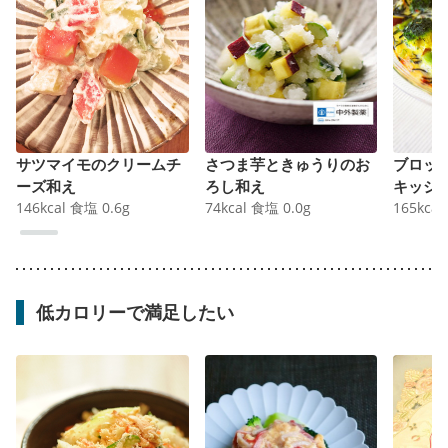
サツマイモのクリームチ
さつま芋ときゅうりのお
ブロッ
ーズ和え
ろし和え
キッシ
146
kcal
食塩
0.6
g
74
kcal
食塩
0.0
g
165
kcal
低カロリーで満足したい