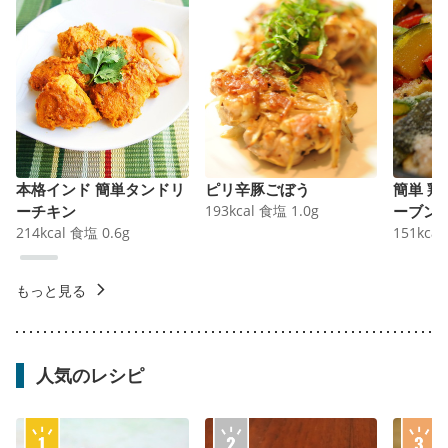
本格インド 簡単タンドリ
ピリ辛豚ごぼう
簡単 
ーチキン
193
kcal
食塩
1.0
g
ーブン
214
kcal
食塩
0.6
g
151
kcal
もっと見る
人気のレシピ