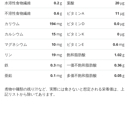
水溶性食物繊維
0.2
g
葉酸
20
µg
不溶性食物繊維
0.6
g
ビタミンA
11
µg
カリウム
194
mg
ビタミンD
0.0
µg
カルシウム
15
mg
ビタミンK
0
µg
マグネシウム
10
mg
ビタミンE
0.6
mg
リン
19
mg
飽和脂肪酸
1.02
g
鉄
0.3
mg
一価不飽和脂肪酸
0.36
g
亜鉛
0.1
mg
多価不飽和脂肪酸
0.05
g
煮物や麺類の残り汁など、実際には食さないと想定される栄養価は、上
記リストから除いてあります。