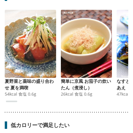
夏野菜と薬味の盛り合わ
簡単に京風 お茄子の炊い
なすと
せ 夏を満喫
たん（煮浸し）
あえ
54
kcal
食塩
0.6
g
26
kcal
食塩
0.6
g
47
kcal
低カロリーで満足したい