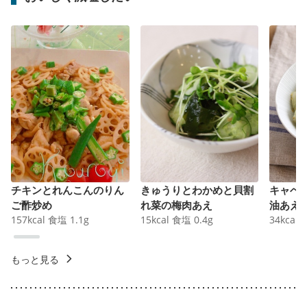
チキンとれんこんのりん
きゅうりとわかめと貝割
キャベ
ご酢炒め
れ菜の梅肉あえ
油あえ
157
kcal
食塩
1.1
g
15
kcal
食塩
0.4
g
34
kcal
もっと見る