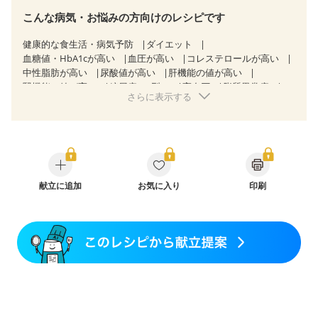
こんな病気・お悩みの方向けのレシピです
健康的な食生活・病気予防
ダイエット
血糖値・HbA1cが高い
血圧が高い
コレステロールが高い
中性脂肪が高い
尿酸値が高い
肝機能の値が高い
腎機能の値が高い
糖尿病（2型）
高血圧
脂質異常症
さらに表示する
高尿酸血症（痛風）
狭心症
心筋梗塞
心臓弁膜症
心不全
胃炎
胃ポリープ
消化性潰瘍（胃・十二指腸潰瘍）
逆流性食道炎
胆石症
慢性膵炎（移行期・寛解期）
非アルコール性脂肪肝
痔
慢性便秘症
潰瘍性大腸炎（寛解期）
クローン病（寛解期）
過敏性腸症候群（IBS）
睡眠時無呼吸症候群
献立に追加
糖尿病性腎症（第１期）
お気に入り
印刷
糖尿病性腎症（第２期）
糖尿病性腎症（第３期）
CKD（ステージ１）
CKD（ステージ２）
CKD（ステージ３a）
CKD（ステージ３b）
透析
乳がん（抗がん剤治療中）
乳がん（ホルモン療法中）
乳がん（放射線治療中）
乳がん治療を終えた方・経過観察中の方など
胃がん（抗がん剤治療中）
胃がん治療を終えた方・経過観察中の方
大腸がん治療を終えた方・経過観察中の方