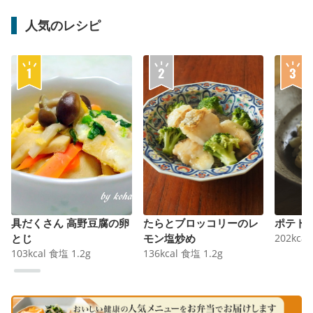
人気のレシピ
具だくさん 高野豆腐の卵
たらとブロッコリーのレ
ポテト
とじ
モン塩炒め
202
kcal
103
kcal
食塩
1.2
g
136
kcal
食塩
1.2
g