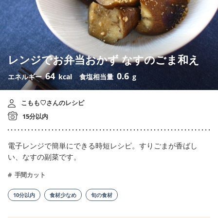
レンジでお弁当おかず なすのごま和え
64
0.6
エネルギー
kcal
食塩相当量
g
こもも♡さんのレシピ
15分以内
電子レンジで簡単にできる時短レシピ。すりごまが香ばし
い、なすの副菜です。
手間カット
10分以内
食材少なめ
旬の食材