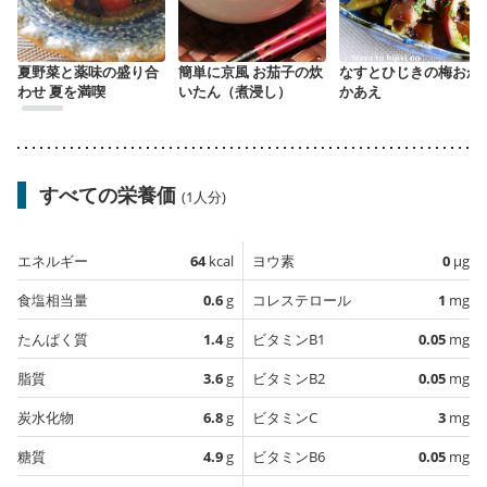
夏野菜と薬味の盛り合
簡単に京風 お茄子の炊
なすとひじきの梅おか
わせ 夏を満喫
いたん（煮浸し）
かあえ
すべての栄養価
(1人分)
エネルギー
64
kcal
ヨウ素
0
µg
食塩相当量
0.6
g
コレステロール
1
mg
たんぱく質
1.4
g
ビタミンB1
0.05
mg
脂質
3.6
g
ビタミンB2
0.05
mg
炭水化物
6.8
g
ビタミンC
3
mg
糖質
4.9
g
ビタミンB6
0.05
mg