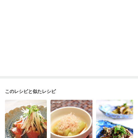
大腸がん（抗がん剤治療中）
大腸がん（放射線治療中）
味の感じ方が変わった
食欲がない
妊娠中(初期)
妊婦健診・体重増加が気になる（初期）
妊婦健診・血圧が気になる（初期）
妊婦健診・血糖値が気になる（初期）
妊娠高血圧(中期)
妊娠糖尿病(初期)
産後（母乳）
産後（混合栄養）
産後（ミルク）
骨折
骨粗しょう症
関節リウマチ
乾癬
フレイル（年齢に合わせた体作り）
低栄養予防
貧血対策
ニキビ・肌荒れ
妊活中
更年期
このレシピと似たレシピ