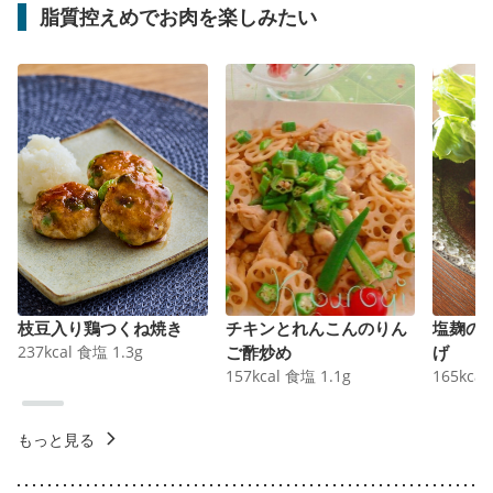
脂質控えめでお肉を楽しみたい
枝豆入り鶏つくね焼き
チキンとれんこんのりん
塩麹の
237
kcal
食塩
1.3
g
ご酢炒め
げ
157
kcal
食塩
1.1
g
165
kcal
もっと見る