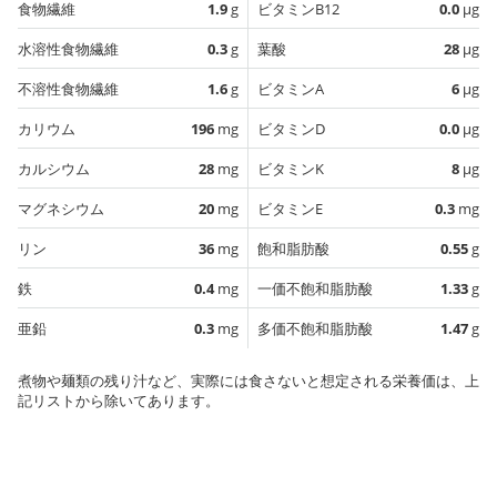
食物繊維
1.9
g
ビタミンB12
0.0
µg
水溶性食物繊維
0.3
g
葉酸
28
µg
不溶性食物繊維
1.6
g
ビタミンA
6
µg
カリウム
196
mg
ビタミンD
0.0
µg
カルシウム
28
mg
ビタミンK
8
µg
マグネシウム
20
mg
ビタミンE
0.3
mg
リン
36
mg
飽和脂肪酸
0.55
g
鉄
0.4
mg
一価不飽和脂肪酸
1.33
g
亜鉛
0.3
mg
多価不飽和脂肪酸
1.47
g
煮物や麺類の残り汁など、実際には食さないと想定される栄養価は、上
記リストから除いてあります。