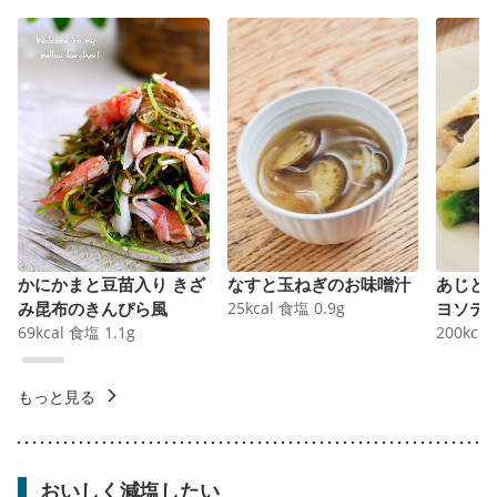
かにかまと豆苗入り きざ
なすと玉ねぎのお味噌汁
あじと
み昆布のきんぴら風
25
kcal
食塩
0.9
g
ヨソテ
69
kcal
食塩
1.1
g
200
kcal
もっと見る
おいしく減塩したい