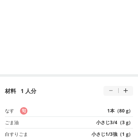
材料
1 人分
なす
1本（80 g）
ごま油
小さじ3/4（3 g）
白すりごま
小さじ1/3強（1 g）