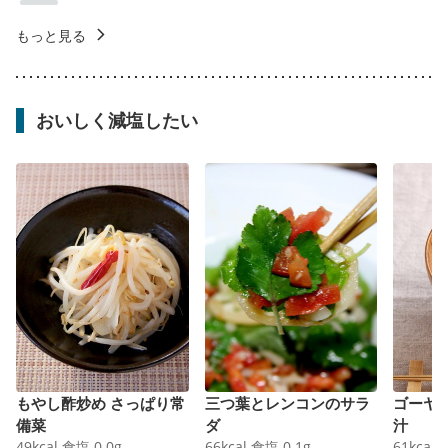
もっと見る
おいしく減塩したい
もやし酢炒め さっぱり常
三つ葉とレンコンのサラ
ゴーヤ
備菜
ダ
汁
49
kcal
食塩
0.0
g
66
kcal
食塩
0.1
g
61
kcal