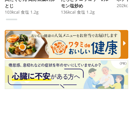
とじ
モン塩炒め
202
kcal
103
kcal
食塩
1.2
g
136
kcal
食塩
1.2
g