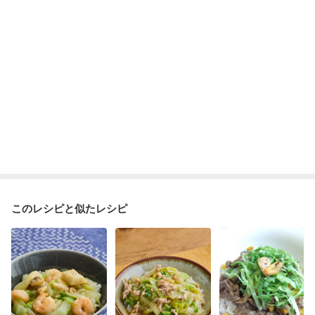
貧血対策
ニキビ・肌荒れ
妊活中
更年期
このレシピと似たレシピ