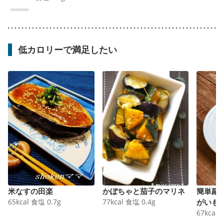
低カロリーで満足したい
米なすの田楽
かぼちゃと茄子のマリネ
簡単副
65
kcal
食塩
0.7
g
77
kcal
食塩
0.4
g
がいも
67
kcal