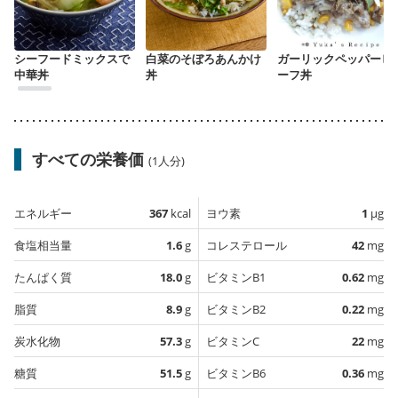
シーフードミックスで
白菜のそぼろあんかけ
ガーリックペッパービ
中華丼
丼
ーフ丼
すべての栄養価
(1人分)
エネルギー
367
kcal
ヨウ素
1
µg
食塩相当量
1.6
g
コレステロール
42
mg
たんぱく質
18.0
g
ビタミンB1
0.62
mg
脂質
8.9
g
ビタミンB2
0.22
mg
炭水化物
57.3
g
ビタミンC
22
mg
糖質
51.5
g
ビタミンB6
0.36
mg