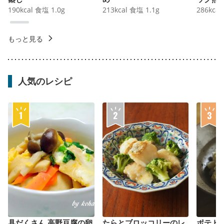
190
kcal
食塩
1.0
g
213
kcal
食塩
1.1
g
286
kcal
もっと見る
人気のレシピ
具だくさん 高野豆腐の卵
たらとブロッコリーのレ
ポテト