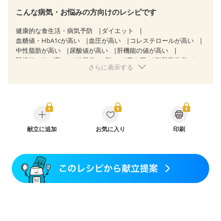
こんな病気・お悩みの方向けのレシピです
健康的な食生活・病気予防
ダイエット
血糖値・HbA1cが高い
血圧が高い
コレステロールが高い
中性脂肪が高い
尿酸値が高い
肝機能の値が高い
腎機能の値が高い
糖尿病（2型）
高血圧
脂質異常症
さらに表示する
高尿酸血症（痛風）
狭心症
心筋梗塞
心臓弁膜症
心不全
胃ポリープ
胆石症
慢性膵炎（移行期・寛解期）
非アルコール性脂肪肝
痔
慢性便秘症
過敏性腸症候群（IBS）
睡眠時無呼吸症候群
糖尿病性腎症（第１期）
糖尿病性腎症（第２期）
糖尿病性腎症（第３期）
CKD（ステージ１）
CKD（ステージ２）
献立に追加
CKD（ステージ３a）
お気に入り
印刷
乳がん（抗がん剤治療中）
乳がん（ホルモン療法中）
乳がん（放射線治療中）
乳がん治療を終えた方・経過観察中の方など
妊娠中(初期)
妊婦健診・体重増加が気になる（初期）
妊婦健診・血圧が気になる（初期）
妊婦健診・血糖値が気になる（初期）
妊娠高血圧(中期)
妊娠糖尿病(初期)
産後（母乳）
産後（混合栄養）
産後（ミルク）
骨折
骨粗しょう症
関節リウマチ
乾癬
フレイル（年齢に合わせた体作り）
低栄養予防