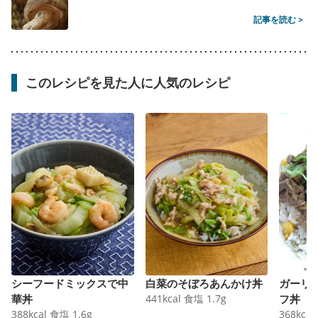
記事を読む >
このレシピを見た人に人気のレシピ
シーフードミックスで中
白菜のそぼろあんかけ丼
ガーリ
華丼
441
kcal
食塩
1.7
g
フ丼
388
kcal
食塩
1.6
g
368
kcal