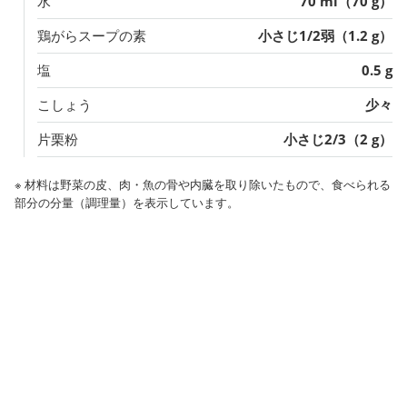
水
70 ml（70 g）
鶏がらスープの素
小さじ1/2弱（1.2 g）
塩
0.5 g
こしょう
少々
片栗粉
小さじ2/3（2 g）
※ 材料は野菜の皮、肉・魚の骨や内臓を取り除いたもので、食べられる
部分の分量（調理量）を表示しています。