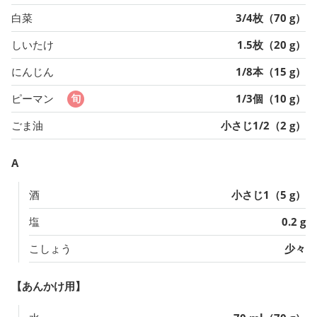
白菜
3/4枚（70 g）
しいたけ
1.5枚（20 g）
にんじん
1/8本（15 g）
ピーマン
1/3個（10 g）
ごま油
小さじ1/2（2 g）
A
酒
小さじ1（5 g）
塩
0.2 g
こしょう
少々
【あんかけ用】