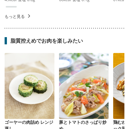
もっと見る
脂質控えめでお肉を楽しみたい
ゴーヤーの肉詰め レンジ
豚とトマトのさっぱり炒
鶏むね
蒸し
め
ック照