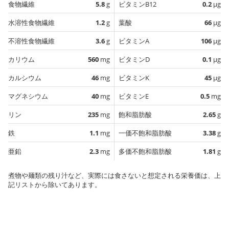
食物繊維
5.8
g
ビタミンB12
0.2
µg
水溶性食物繊維
1.2
g
葉酸
66
µg
不溶性食物繊維
3.6
g
ビタミンA
106
µg
カリウム
560
mg
ビタミンD
0.1
µg
カルシウム
46
mg
ビタミンK
45
µg
マグネシウム
40
mg
ビタミンE
0.5
mg
リン
235
mg
飽和脂肪酸
2.65
g
鉄
1.1
mg
一価不飽和脂肪酸
3.38
g
亜鉛
2.3
mg
多価不飽和脂肪酸
1.81
g
煮物や麺類の残り汁など、実際には食さないと想定される栄養価は、上
記リストから除いてあります。