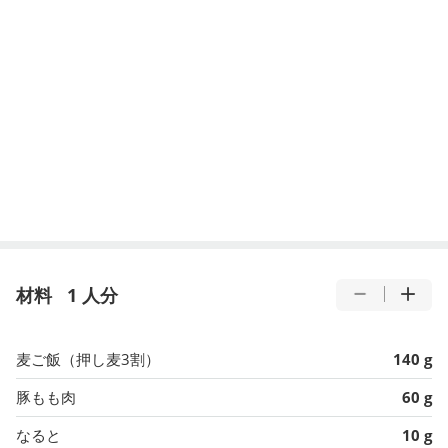
材料
1 人分
麦ご飯（押し麦3割）
140 g
豚もも肉
60 g
なると
10 g