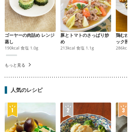
ゴーヤーの肉詰め レンジ
豚とトマトのさっぱり炒
鶏むね
蒸し
め
ック照
190
kcal
食塩
1.0
g
213
kcal
食塩
1.1
g
286
kcal
もっと見る
人気のレシピ