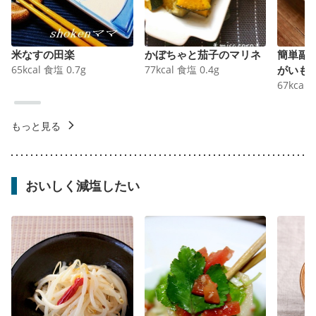
米なすの田楽
かぼちゃと茄子のマリネ
簡単副
65
kcal
食塩
0.7
g
77
kcal
食塩
0.4
g
がいも
67
kcal
もっと見る
おいしく減塩したい