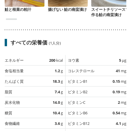
鮭と根菜の粕汁
揚げない 鮭の南蛮漬け
スイートチリソースで
作る鮭の南蛮漬け
すべての栄養価
(1人分)
エネルギー
200
kcal
ヨウ素
5
µg
食塩相当量
1.2
g
コレステロール
41
mg
たんぱく質
18.3
g
ビタミンB1
0.15
mg
脂質
7.4
g
ビタミンB2
0.19
mg
炭水化物
14.0
g
ビタミンC
2
mg
糖質
10.4
g
ビタミンB6
0.54
mg
食物繊維
3.6
g
ビタミンB12
4.1
µg