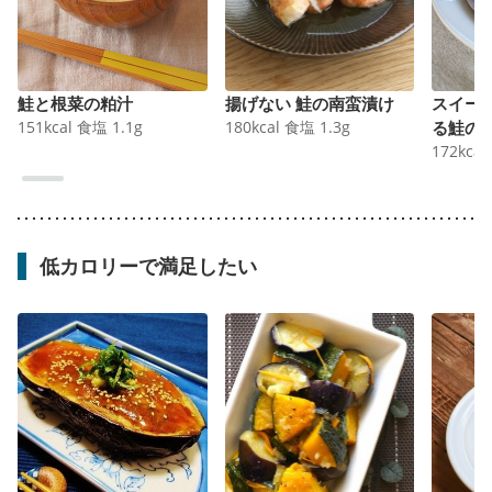
鮭と根菜の粕汁
揚げない 鮭の南蛮漬け
スイー
151
kcal
食塩
1.1
g
180
kcal
食塩
1.3
g
る鮭の
172
kcal
低カロリーで満足したい