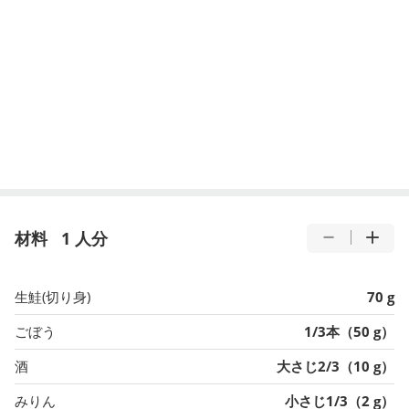
材料
1 人分
生鮭(切り身)
70 g
ごぼう
1/3本（50 g）
酒
大さじ2/3（10 g）
みりん
小さじ1/3（2 g）