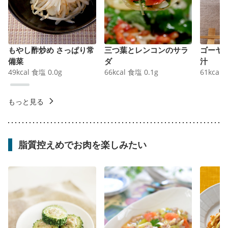
もやし酢炒め さっぱり常
三つ葉とレンコンのサラ
ゴーヤ
備菜
ダ
汁
49
kcal
食塩
0.0
g
66
kcal
食塩
0.1
g
61
kcal
もっと見る
脂質控えめでお肉を楽しみたい