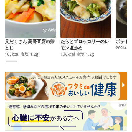
具だくさん 高野豆腐の卵
たらとブロッコリーのレ
ポテト
とじ
モン塩炒め
202
kcal
103
kcal
食塩
1.2
g
136
kcal
食塩
1.2
g