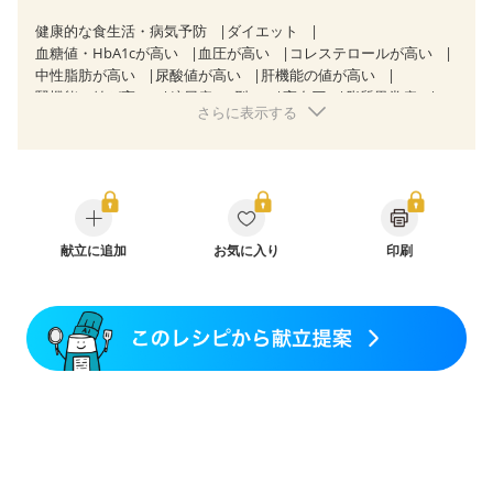
健康的な食生活・病気予防
ダイエット
血糖値・HbA1cが高い
血圧が高い
コレステロールが高い
中性脂肪が高い
尿酸値が高い
肝機能の値が高い
腎機能の値が高い
糖尿病（2型）
高血圧
脂質異常症
さらに表示する
高尿酸血症（痛風）
狭心症
心筋梗塞
心臓弁膜症
心不全
胃ポリープ
胆石症
慢性膵炎（移行期・寛解期）
非アルコール性脂肪肝
痔
慢性便秘症
過敏性腸症候群（IBS）
睡眠時無呼吸症候群
糖尿病性腎症（第１期）
糖尿病性腎症（第２期）
糖尿病性腎症（第３期）
CKD（ステージ１）
CKD（ステージ２）
献立に追加
CKD（ステージ３b）
お気に入り
印刷
乳がん（抗がん剤治療中）
乳がん（ホルモン療法中）
乳がん（放射線治療中）
乳がん治療を終えた方・経過観察中の方など
味の感じ方が変わった
妊娠中(初期)
妊婦健診・体重増加が気になる（初期）
妊婦健診・血圧が気になる（初期）
妊婦健診・血糖値が気になる（初期）
妊娠高血圧(中期)
妊娠糖尿病(初期)
産後（母乳）
産後（混合栄養）
産後（ミルク）
骨折
骨粗しょう症
関節リウマチ
乾癬
フレイル（年齢に合わせた体作り）
貧血対策