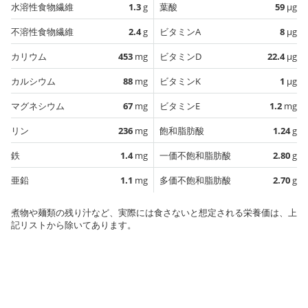
水溶性食物繊維
1.3
g
葉酸
59
µg
不溶性食物繊維
2.4
g
ビタミンA
8
µg
カリウム
453
mg
ビタミンD
22.4
µg
カルシウム
88
mg
ビタミンK
1
µg
マグネシウム
67
mg
ビタミンE
1.2
mg
リン
236
mg
飽和脂肪酸
1.24
g
鉄
1.4
mg
一価不飽和脂肪酸
2.80
g
亜鉛
1.1
mg
多価不飽和脂肪酸
2.70
g
煮物や麺類の残り汁など、実際には食さないと想定される栄養価は、上
記リストから除いてあります。