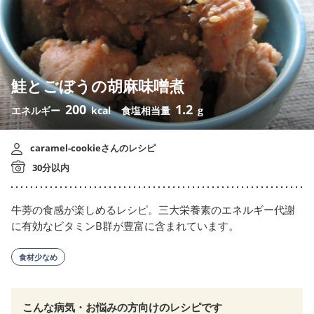
鮭とごぼうの胡麻味噌煮
200
1.2
エネルギー
kcal
食塩相当量
g
caramel-cookieさんのレシピ
30分以内
牛蒡の食感が楽しめるレシピ。三大栄養素のエネルギー代謝
に有効なビタミンB群が豊富に含まれています。
食材少なめ
こんな病気・お悩みの方向けのレシピです