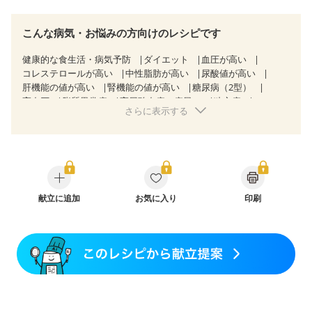
こんな病気・お悩みの方向けのレシピです
健康的な食生活・病気予防
ダイエット
血圧が高い
コレステロールが高い
中性脂肪が高い
尿酸値が高い
肝機能の値が高い
腎機能の値が高い
糖尿病（2型）
高血圧
脂質異常症
高尿酸血症（痛風）
狭心症
さらに表示する
心筋梗塞
心臓弁膜症
心不全
胆石症
慢性便秘症
過敏性腸症候群（IBS）
糖尿病性腎症（第１期）
糖尿病性腎症（第２期）
CKD（ステージ１）
CKD（ステージ２）
CKD（ステージ３a）
乳がん（抗がん剤治療中）
乳がん（ホルモン療法中）
乳がん（放射線治療中）
乳がん治療を終えた方・経過観察中の方など
献立に追加
お気に入り
印刷
飲み込みにくい
味の感じ方が変わった
食欲がない
妊娠中(初期)
妊婦健診・体重増加が気になる（初期）
妊婦健診・血圧が気になる（初期）
妊婦健診・血糖値が気になる（初期）
妊娠高血圧(中期)
妊娠糖尿病(初期)
産後（母乳）
産後（混合栄養）
産後（ミルク）
骨折
骨粗しょう症
関節リウマチ
乾癬
フレイル（年齢に合わせた体作り）
低栄養予防
貧血対策
ニキビ・肌荒れ
妊活中
更年期