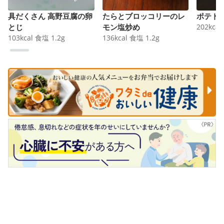
具だくさん 高野豆腐の卵
たらとブロッコリーのレ
ポテト
とじ
モン塩炒め
202
kcal
103
kcal
食塩
1.2
g
136
kcal
食塩
1.2
g