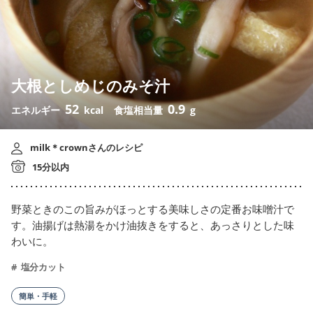
大根としめじのみそ汁
52
0.9
エネルギー
kcal
食塩相当量
g
milk＊crownさんのレシピ
15分以内
野菜ときのこの旨みがほっとする美味しさの定番お味噌汁で
す。油揚げは熱湯をかけ油抜きをすると、あっさりとした味
わいに。
塩分カット
簡単・手軽