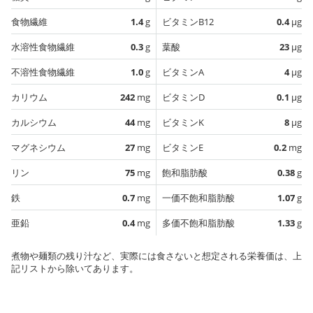
食物繊維
1.4
g
ビタミンB12
0.4
µg
水溶性食物繊維
0.3
g
葉酸
23
µg
不溶性食物繊維
1.0
g
ビタミンA
4
µg
カリウム
242
mg
ビタミンD
0.1
µg
カルシウム
44
mg
ビタミンK
8
µg
マグネシウム
27
mg
ビタミンE
0.2
mg
リン
75
mg
飽和脂肪酸
0.38
g
鉄
0.7
mg
一価不飽和脂肪酸
1.07
g
亜鉛
0.4
mg
多価不飽和脂肪酸
1.33
g
煮物や麺類の残り汁など、実際には食さないと想定される栄養価は、上
記リストから除いてあります。