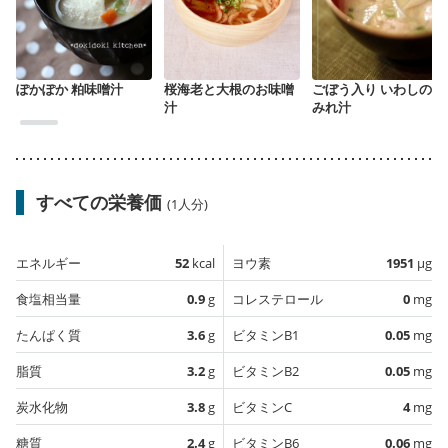
ぽかぽか 粕味噌汁
桜海老と大根のお味噌
ごぼう入り いわしのつ
汁
みれ汁
すべての栄養価
(1人分)
エネルギー
52
kcal
ヨウ素
1951
µg
食塩相当量
0.9
g
コレステロール
0
mg
たんぱく質
3.6
g
ビタミンB1
0.05
mg
脂質
3.2
g
ビタミンB2
0.05
mg
炭水化物
3.8
g
ビタミンC
4
mg
糖質
2.4
g
ビタミンB6
0.06
mg