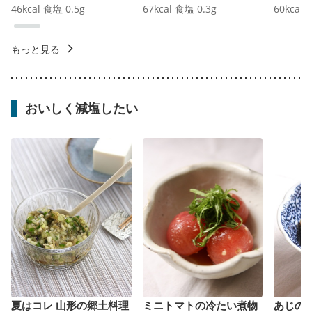
46
kcal
食塩
0.5
g
67
kcal
食塩
0.3
g
60
kcal
もっと見る
おいしく減塩したい
夏はコレ 山形の郷土料理
ミニトマトの冷たい煮物
あじの