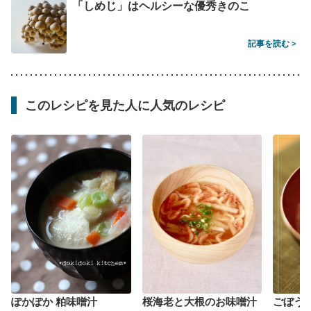
「しめじ」はヘルシーな優秀きのこ
記事を読む >
このレシピを見た人に人気のレシピ
ぽかぽか 粕味噌汁
桜海老と大根のお味噌汁
ごぼう