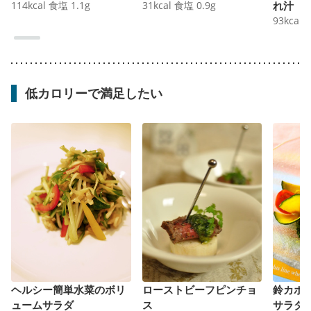
114
kcal
食塩
1.1
g
31
kcal
食塩
0.9
g
れ汁
93
kcal
低カロリーで満足したい
ヘルシー簡単水菜のボリ
ローストビーフピンチョ
鈴カボ
ュームサラダ
ス
サラダ