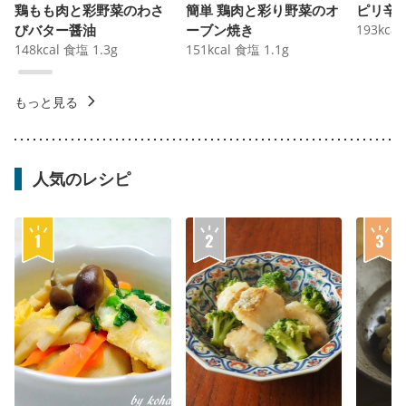
鶏もも肉と彩野菜のわさ
簡単 鶏肉と彩り野菜のオ
ピリ辛
びバター醤油
ーブン焼き
193
kcal
148
kcal
食塩
1.3
g
151
kcal
食塩
1.1
g
もっと見る
人気のレシピ