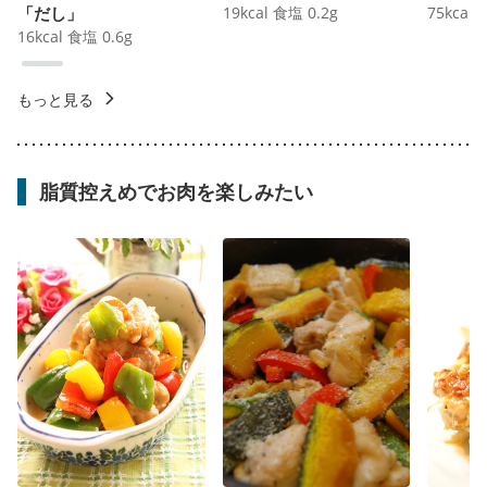
「だし」
19
kcal
食塩
0.2
g
75
kcal
16
kcal
食塩
0.6
g
もっと見る
脂質控えめでお肉を楽しみたい