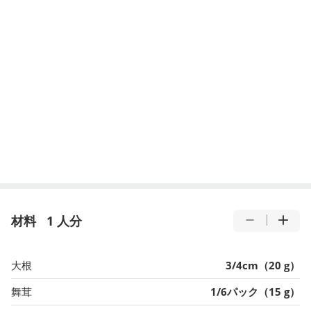
材料
1 人分
大根
3/4cm（20 g）
舞茸
1/6パック（15 g）