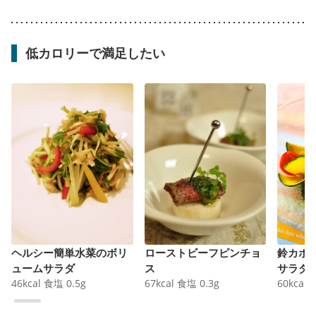
低カロリーで満足したい
ヘルシー簡単水菜のボリ
ローストビーフピンチョ
鈴カボ
ュームサラダ
ス
サラダ
46
kcal
食塩
0.5
g
67
kcal
食塩
0.3
g
60
kcal