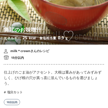
舞茸のお味噌汁
25
0.9
エネルギー
kcal
食塩相当量
g
milk＊crownさんのレシピ
15分以内
仕上げのごま油がアクセント。大根は重みがあってみずみず
しく、ひげ根の穴が真っ直に並んでいるものを選びましょ
う。
塩分カット
10分以内