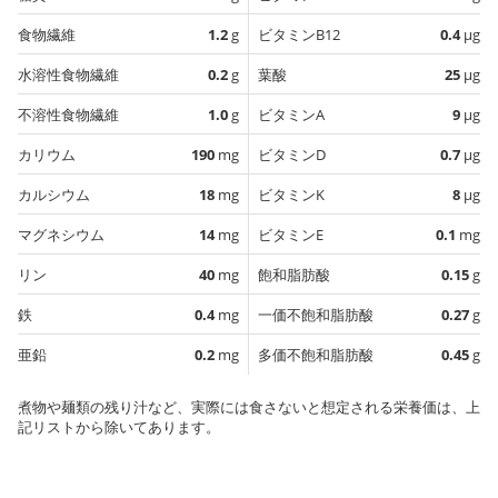
食物繊維
1.2
g
ビタミンB12
0.4
µg
水溶性食物繊維
0.2
g
葉酸
25
µg
不溶性食物繊維
1.0
g
ビタミンA
9
µg
カリウム
190
mg
ビタミンD
0.7
µg
カルシウム
18
mg
ビタミンK
8
µg
マグネシウム
14
mg
ビタミンE
0.1
mg
リン
40
mg
飽和脂肪酸
0.15
g
鉄
0.4
mg
一価不飽和脂肪酸
0.27
g
亜鉛
0.2
mg
多価不飽和脂肪酸
0.45
g
煮物や麺類の残り汁など、実際には食さないと想定される栄養価は、上
記リストから除いてあります。