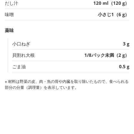
だし汁
120 ml（120 g）
味噌
小さじ1（6 g）
薬味
小口ねぎ
3 g
貝割れ大根
1/8パック未満（2 g）
ごま油
0.5 g
※ 材料は野菜の皮、肉・魚の骨や内臓を取り除いたもので、食べられる
部分の分量（調理量）を表示しています。