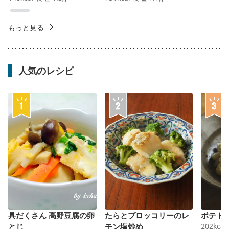
もっと見る
人気のレシピ
具だくさん 高野豆腐の卵
たらとブロッコリーのレ
ポテト
とじ
モン塩炒め
202
kcal