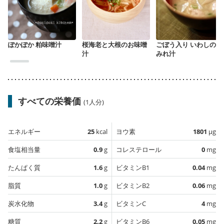
ぽかぽか 粕味噌汁
桜海老と大根のお味噌
ごぼう入り いわしのつ
汁
みれ汁
すべての栄養価
(1人分)
エネルギー
25
kcal
ヨウ素
1801
µg
食塩相当量
0.9
g
コレステロール
0
mg
たんぱく質
1.6
g
ビタミンB1
0.04
mg
脂質
1.0
g
ビタミンB2
0.06
mg
炭水化物
3.4
g
ビタミンC
4
mg
糖質
2.2
g
ビタミンB6
0.05
mg