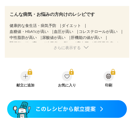
こんな病気・お悩みの方向けのレシピです
健康的な食生活・病気予防
ダイエット
血糖値・HbA1cが高い
血圧が高い
コレステロールが高い
中性脂肪が高い
尿酸値が高い
肝機能の値が高い
腎機能の値が高い
糖尿病（2型）
高血圧
脂質異常症
さらに表示する
高尿酸血症（痛風）
狭心症
心筋梗塞
心臓弁膜症
心不全
胆石症
慢性膵炎（移行期・寛解期）
痔
慢性便秘症
過敏性腸症候群（IBS）
糖尿病性腎症（第１期）
糖尿病性腎症（第２期）
糖尿病性腎症（第３期）
CKD（ステージ１）
CKD（ステージ２）
CKD（ステージ３a）
乳がん（抗がん剤治療中）
献立に追加
お気に入り
乳がん（ホルモン療法中）
印刷
乳がん（放射線治療中）
乳がん治療を終えた方・経過観察中の方など
食欲がない
妊娠中(初期)
妊婦健診・体重増加が気になる（初期）
妊婦健診・血圧が気になる（初期）
妊婦健診・血糖値が気になる（初期）
妊娠高血圧(中期)
妊娠糖尿病(初期)
産後（母乳）
産後（混合栄養）
産後（ミルク）
骨折
骨粗しょう症
関節リウマチ
低栄養予防
貧血対策
ニキビ・肌荒れ
妊活中
更年期