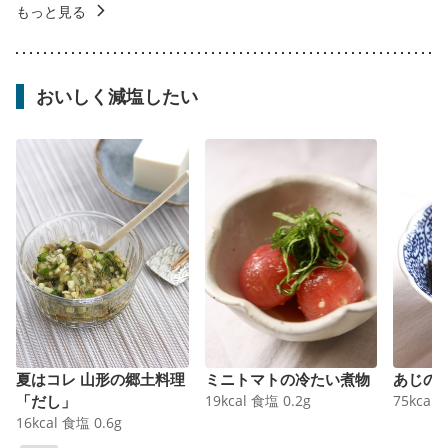
もっと見る
おいしく減塩したい
夏はコレ 山形の郷土料理
ミニトマトの冷たい煮物
あじの
「だし」
19
kcal
食塩
0.2
g
75
kcal
16
kcal
食塩
0.6
g