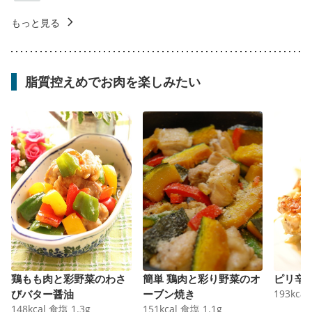
もっと見る
脂質控えめでお肉を楽しみたい
鶏もも肉と彩野菜のわさ
簡単 鶏肉と彩り野菜のオ
ピリ辛
びバター醤油
ーブン焼き
193
kcal
148
kcal
食塩
1.3
g
151
kcal
食塩
1.1
g