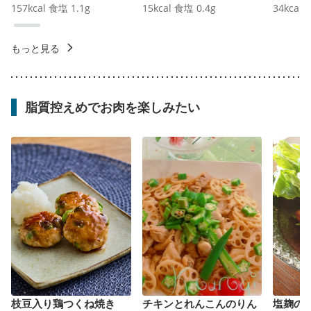
157
kcal
食塩
1.1
g
15
kcal
食塩
0.4
g
34
kcal
もっと見る
脂質控えめでお肉を楽しみたい
枝豆入り鶏つくね焼き
チキンとれんこんのりん
塩麹の