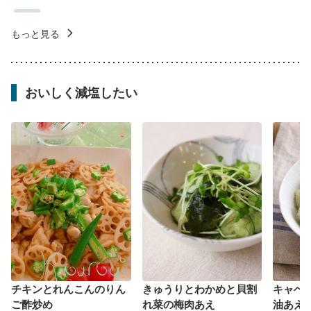
もっと見る
おいしく減塩したい
チキンとれんこんのりん
きゅうりとわかめと貝割
キャベ
ご酢炒め
れ菜の梅肉あえ
油あえ