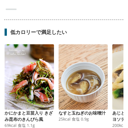
低カロリーで満足したい
かにかまと豆苗入り きざ
なすと玉ねぎのお味噌汁
あじと
み昆布のきんぴら風
25
kcal
食塩
0.9
g
ヨソテ
69
kcal
食塩
1.1
g
200
kcal