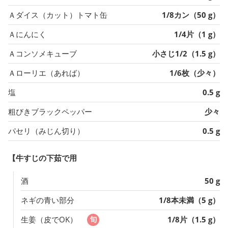
Ａダイス（カット）トマト缶
1/8カン（50 g）
Ａにんにく
1/4片（1 g）
Ａコンソメキューブ
小さじ1/2（1.5 g）
Ａローリエ（あれば）
1/6枚（少々）
塩
0.5 g
粗びきブラックペッパー
少々
パセリ（みじん切り）
0.5 g
【牛すじの下茹で用
酒
50 g
ネギの青い部分
1/8本未満（5 g）
生姜（皮でOK）
1/8片（1.5 g）