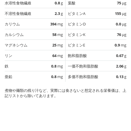
水溶性食物繊維
0.8
g
葉酸
75
µg
不溶性食物繊維
2.3
g
ビタミンA
155
µg
カリウム
394
mg
ビタミンD
0.0
µg
カルシウム
58
mg
ビタミンK
76
µg
マグネシウム
25
mg
ビタミンE
0.9
mg
リン
64
mg
飽和脂肪酸
0.67
g
鉄
0.8
mg
一価不飽和脂肪酸
2.06
g
亜鉛
0.8
mg
多価不飽和脂肪酸
0.13
g
煮物や麺類の残り汁など、実際には食さないと想定される栄養価は、上
記リストから除いてあります。