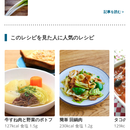
記事を読む >
このレシピを見た人に人気のレシピ
牛すね肉と野菜のポトフ
簡単 回鍋肉
タコの
127
kcal
食塩
1.5
g
230
kcal
食塩
1.2
g
129
kcal