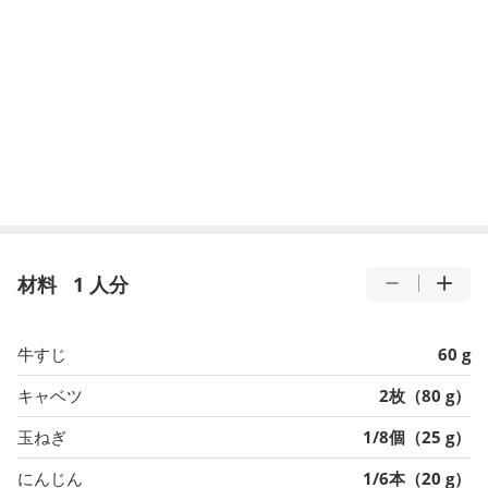
材料
1 人分
牛すじ
60 g
キャベツ
2枚（80 g）
玉ねぎ
1/8個（25 g）
にんじん
1/6本（20 g）