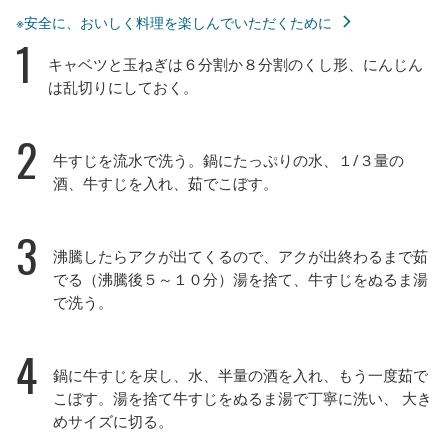
※安全に、おいしく料理を楽しんでいただくために
1
キャベツと玉ねぎは６分割か８分割のくし形、にんじん
は乱切りにしておく。
2
牛すじを流水で洗う。鍋にたっぷりの水、１/３量の
酒、牛すじを入れ、茹でこぼす。
3
沸騰したらアクが出てくるので、アクが出終わるまで茹
でる（沸騰後５～１０分）湯を捨て、牛すじをぬるま湯
で洗う。
4
鍋に牛すじを戻し、水、半量の酒を入れ、もう一度茹で
こぼす。湯を捨て牛すじをぬるま湯で丁寧に洗い、 大き
めサイズに切る。