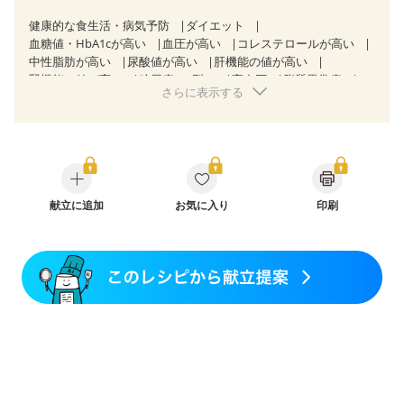
健康的な食生活・病気予防
ダイエット
血糖値・HbA1cが高い
血圧が高い
コレステロールが高い
中性脂肪が高い
尿酸値が高い
肝機能の値が高い
腎機能の値が高い
糖尿病（2型）
高血圧
脂質異常症
さらに表示する
高尿酸血症（痛風）
狭心症
心筋梗塞
心臓弁膜症
心不全
胃ポリープ
胆石症
慢性膵炎（移行期・寛解期）
非アルコール性脂肪肝
痔
過敏性腸症候群（IBS）
睡眠時無呼吸症候群
糖尿病性腎症（第１期）
糖尿病性腎症（第２期）
糖尿病性腎症（第３期）
CKD（ステージ１）
CKD（ステージ２）
CKD（ステージ３b）
献立に追加
乳がん（抗がん剤治療中）
お気に入り
印刷
乳がん（ホルモン療法中）
乳がん（放射線治療中）
乳がん治療を終えた方・経過観察中の方など
妊娠中(初期)
妊婦健診・体重増加が気になる（初期）
妊婦健診・血圧が気になる（初期）
妊婦健診・血糖値が気になる（初期）
妊娠高血圧(中期)
妊娠糖尿病(初期)
産後（母乳）
産後（混合栄養）
産後（ミルク）
関節リウマチ
乾癬
フレイル（年齢に合わせた体作り）
低栄養予防
貧血対策
ニキビ・肌荒れ
妊活中
更年期