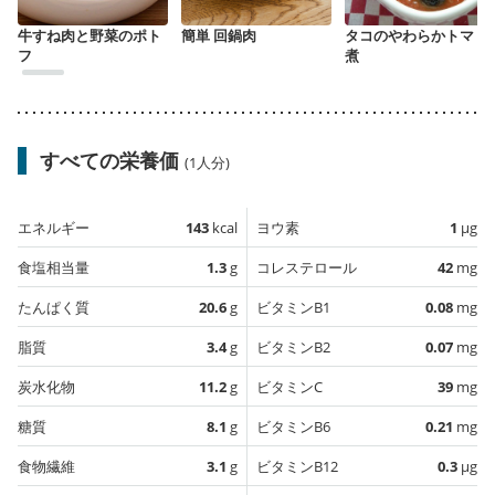
牛すね肉と野菜のポト
簡単 回鍋肉
タコのやわらかトマト
フ
煮
すべての栄養価
(1人分)
エネルギー
143
kcal
ヨウ素
1
µg
食塩相当量
1.3
g
コレステロール
42
mg
たんぱく質
20.6
g
ビタミンB1
0.08
mg
脂質
3.4
g
ビタミンB2
0.07
mg
炭水化物
11.2
g
ビタミンC
39
mg
糖質
8.1
g
ビタミンB6
0.21
mg
食物繊維
3.1
g
ビタミンB12
0.3
µg