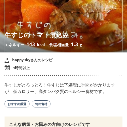
牛すじのトマト煮込み
143
1.3
エネルギー
kcal
食塩相当量
g
happy skyさんのレシピ
1時間以上
牛すじがとろっとろ！牛すじは下処理に手間がかかります
が、低カロリー、高タンパク質のヘルシー食材です。
おすすめ厳選
旬の食材
こんな病気・お悩みの方向けのレシピです