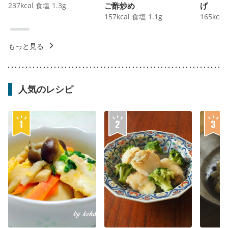
237
kcal
食塩
1.3
g
ご酢炒め
げ
157
kcal
食塩
1.1
g
165
kcal
もっと見る
人気のレシピ