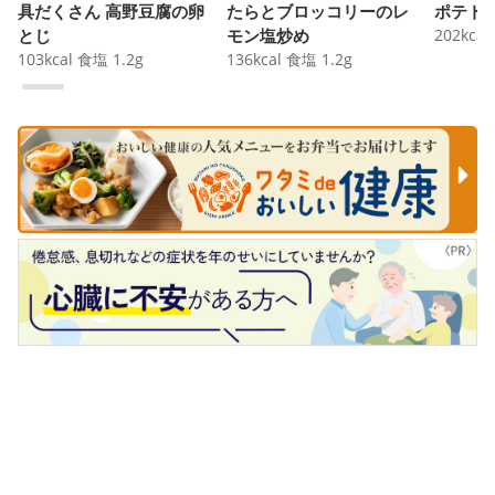
具だくさん 高野豆腐の卵
たらとブロッコリーのレ
ポテト
とじ
モン塩炒め
202
kcal
103
kcal
食塩
1.2
g
136
kcal
食塩
1.2
g