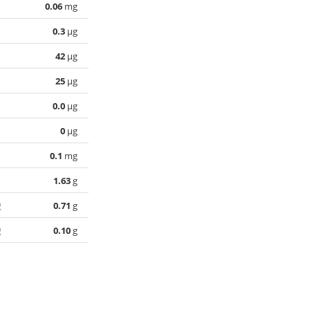
0.06
mg
0.3
µg
42
µg
25
µg
0.0
µg
0
µg
0.1
mg
1.63
g
酸
0.71
g
酸
0.10
g