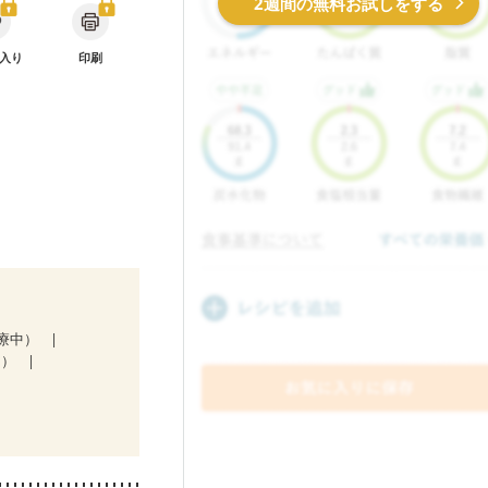
2週間の無料お試しをする
入り
印刷
療中）
中）
後（混合栄養）
栄養予防