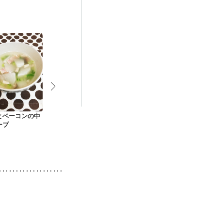
とベーコンの中
みどりのグリンピー
蕪のコンソメスープ
かぶのとろみ
ープ
ススープ
メスープ