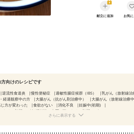
献立に追加
お気に
の方向けのレシピです
逆流性食道炎
慢性便秘症
過敏性腸症候群（IBS）
乳がん（放射線治
・経過観察中の方
大腸がん（抗がん剤治療中）
大腸がん（放射線治療
感じ方が変わった
食欲がない
消化不良
妊娠中(初期)
になる（初期）
妊婦健診・血圧が気になる（初期）
さらに表示する
なる（初期）
妊娠高血圧(中期)
妊娠糖尿病(初期)
産後（母乳）
産
骨粗しょう症
関節リウマチ
フレイル（年齢に合わせた体作り）
低
荒れ
妊活中
更年期