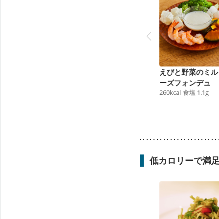
えびと野菜のミル
ーズフォンデュ
260
kcal
食塩
1.1
g
低カロリーで満