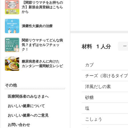
【関節リウマチをお持ちの
方】新規会員登録はこちら
から
潰瘍性大腸炎の治療
関節リウマチってどんな病
気？まずはセルフチェッ
材料
1 人分
ク！
糖尿病患者さんに向けた
カブ
カンタン一週間献立レシピ
チーズ（溶けるタイプ
その他
洋風だしの素
医療関係者のみなさまへ
砂糖
おいしい健康について
塩
おいしい健康へのご意見
こしょう
お問い合わせ