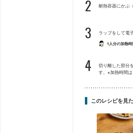
2
耐熱容器にかぶ
3
ラップをして電子
1人分の加熱時
4
切り離した部分
す。※加熱時間は
このレシピを見