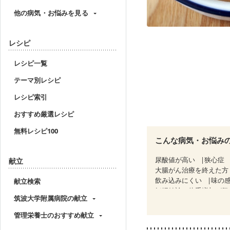
他の病気・お悩みを見る
レシピ
レシピ一覧
テーマ別レシピ
レシピ索引
おすすめ厳選レシピ
無料レシピ100
こんな病気・お悩み
尿酸値が高い
狭心症
献立
大腸がん治療を終えた方
飲み込みにくい
味の
献立検索
妊婦健診・体重増加が気
筑波大学附属病院の献立
妊婦健診・血糖値が気に
産後（ミルク）
骨折
管理栄養士のおすすめ献立
貧血対策
ニキビ・肌