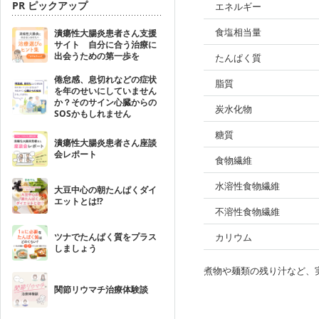
PR ピックアップ
エネルギー
食塩相当量
潰瘍性大腸炎患者さん支援
サイト 自分に合う治療に
出会うための第一歩を
たんぱく質
倦怠感、息切れなどの症状
脂質
を年のせいにしていません
か？そのサイン心臓からの
炭水化物
SOSかもしれません
糖質
潰瘍性大腸炎患者さん座談
会レポート
食物繊維
水溶性食物繊維
大豆中心の朝たんぱくダイ
エットとは!?
不溶性食物繊維
ツナでたんぱく質をプラス
カリウム
しましょう
煮物や麺類の残り汁など、
関節リウマチ治療体験談