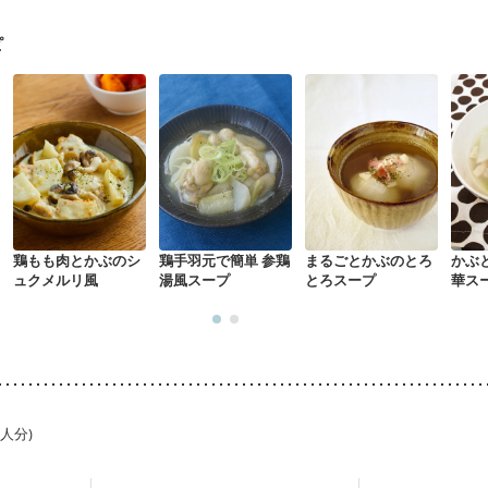
ピ
鶏もも肉とかぶのシ
鶏手羽元で簡単 参鶏
まるごとかぶのとろ
かぶ
ュクメルリ風
湯風スープ
とろスープ
華ス
1人分)