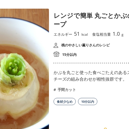
レンジで簡単 丸ごとかぶ
ープ
51
1.0
エネルギー
食塩相当量
kcal
g
桃のやさしい薫りさんのレシピ
15分以内
かぶを丸ごと使った食べごたえのある
チーズの組み合わせが相性抜群です。
手間カット
食材少なめ
10分以内