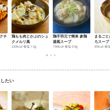
クチ
鶏もも肉とかぶのシュ
鶏手羽元で簡単 参鶏
まるごと
クメルリ風
湯風スープ
ろスープ
220
kcal
食塩
1.5
g
156
kcal
食塩
0.9
g
45
kcal
食
足したい