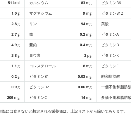
51
kcal
カルシウム
83
mg
ビタミンB6
1.0
g
マグネシウム
9
mg
ビタミンB12
2.8
g
リン
94
mg
葉酸
2.7
g
鉄
0.2
mg
ビタミンA
4.9
g
亜鉛
0.4
mg
ビタミンD
3.8
g
ヨウ素
2
µg
ビタミンK
1.1
g
コレステロール
8
mg
ビタミンE
0.2
g
ビタミンB1
0.03
mg
飽和脂肪酸
0.9
g
ビタミンB2
0.06
mg
一価不飽和脂肪
209
mg
ビタミンC
14
mg
多価不飽和脂肪
実際には食さないと想定される栄養価は、上記リストから除いてあります。