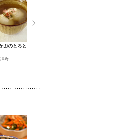
かぶのとろと
かぶとベーコンの中華
みどりのグリンピース
2
スープ
スープ
塩
0.8
g
41
kcal
食塩
0.9
g
34
kcal
食塩
1.0
g