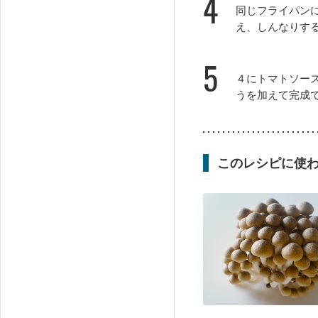
4
同じフライパン
え、しんなりす
5
４にトマトソー
うを加えて完成
このレシピに使