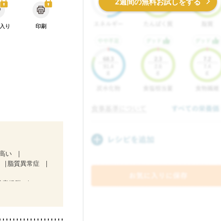
2週間の無料お試しをする
入り
印刷
が高い
脂質異常症
吸症候群
）
療中）
）