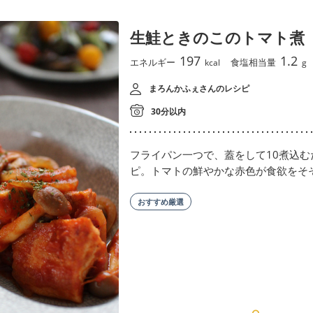
生鮭ときのこのトマト煮
197
1.2
エネルギー
食塩相当量
kcal
g
まろんかふぇさんのレシピ
30分以内
フライパン一つで、蓋をして10煮込む
ピ。トマトの鮮やかな赤色が食欲をそ
おすすめ厳選