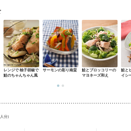
る（初期）
妊婦健診・血糖値が気になる（初期）
妊娠高血圧(中期)
妊
混合栄養）
産後（ミルク）
骨折
関節リウマチ
乾癬
ピ
た体作り）
貧血対策
ニキビ・肌荒れ
妊活中
更年期
レンジで 柚子胡椒で
サーモンの彩り南蛮
鮭とブロッコリーの
鮭と
鮭のちゃんちゃん風
マヨネーズ和え
イシ
1人分)