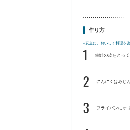
作り方
※安全に、おいしく料理を
1
生鮭の皮をとって
2
にんにくはみじ
3
フライパンにオ