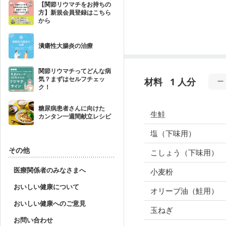
【関節リウマチをお持ちの
方】新規会員登録はこちら
から
潰瘍性大腸炎の治療
関節リウマチってどんな病
気？まずはセルフチェッ
材料
1 人分
ク！
糖尿病患者さんに向けた
生鮭
カンタン一週間献立レシピ
塩（下味用）
その他
こしょう（下味用）
医療関係者のみなさまへ
小麦粉
おいしい健康について
オリーブ油（鮭用）
おいしい健康へのご意見
玉ねぎ
お問い合わせ