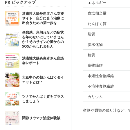
PR ピックアップ
エネルギー
食塩相当量
潰瘍性大腸炎患者さん支援
サイト 自分に合う治療に
出会うための第一歩を
たんぱく質
倦怠感、息切れなどの症状
脂質
を年のせいにしていません
か？そのサイン心臓からの
炭水化物
SOSかもしれません
糖質
潰瘍性大腸炎患者さん座談
会レポート
食物繊維
水溶性食物繊維
大豆中心の朝たんぱくダイ
エットとは!?
不溶性食物繊維
ツナでたんぱく質をプラス
カリウム
しましょう
煮物や麺類の残り汁など、
関節リウマチ治療体験談