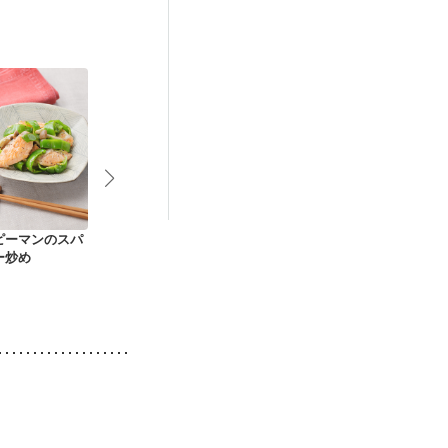
娠糖尿病(初期)
ピーマンのスパ
鮭ときのこのバター
スイートチリソース
サーモンとご
ー炒め
ソテー
で作る鮭の南蛮漬け
単ロースト