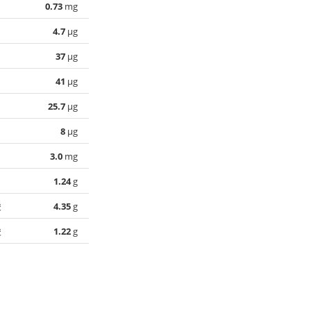
0.73
mg
4.7
µg
37
µg
41
µg
25.7
µg
8
µg
3.0
mg
1.24
g
酸
4.35
g
酸
1.22
g