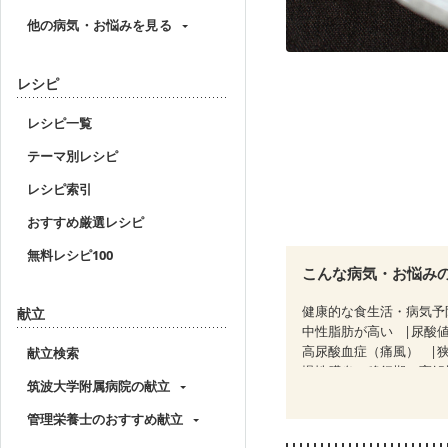
他の病気・お悩みを見る
レシピ
レシピ一覧
テーマ別レシピ
レシピ索引
おすすめ厳選レシピ
無料レシピ100
こんな病気・お悩み
健康的な食生活・病気予
献立
中性脂肪が高い
尿酸
高尿酸血症（痛風）
献立検索
慢性膵炎（移行期・寛解
筑波大学附属病院の献立
糖尿病性腎症（第１期）
CKD（ステージ２）
管理栄養士のおすすめ献立
乳がん治療を終えた方・