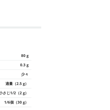
80 g
0.3 g
少々
適量（2.5 g）
小さじ1/2（2 g）
1/6個（30 g）