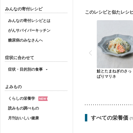
妊婦健診・血圧が気にな
産後（母乳）
産後（
みんなの寄付レシピ
このレシピと似たレシ
フレイル（年齢に合わせ
みんなの寄付レシピとは
がんサバイバーキッチン
糖尿病のみなさんへ
症状に合わせて
症状・目的別の食事
鮭とたまねぎのさっ
ぱりマリネ
よみもの
くらしの栄養学
読みもの調べもの
すべての栄養価
月刊おいしい健康
(