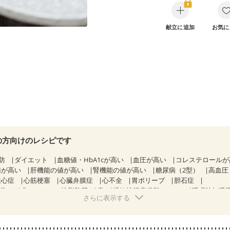
献立に追加
お気に
の方向けのレシピです
防
ダイエット
血糖値・HbA1cが高い
血圧が高い
コレステロール
値が高い
肝機能の値が高い
腎機能の値が高い
糖尿病（2型）
高血圧
狭心症
心筋梗塞
心臓弁膜症
心不全
胃ポリープ
胆石症
期）
非アルコール性脂肪肝
痔
過敏性腸症候群（IBS）
睡眠時無呼
さらに表示する
糖尿病性腎症（第２期）
糖尿病性腎症（第３期）
CKD（ステージ１
乳がん（抗がん剤治療中）
乳がん（ホルモン療法中）
乳がん（放射線治
経過観察中の方など
妊娠中(初期)
妊婦健診・体重増加が気になる（初期