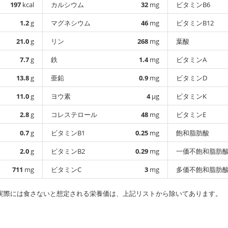
197
kcal
カルシウム
32
mg
ビタミンB6
1.2
g
マグネシウム
46
mg
ビタミンB12
21.0
g
リン
268
mg
葉酸
7.7
g
鉄
1.4
mg
ビタミンA
13.8
g
亜鉛
0.9
mg
ビタミンD
11.0
g
ヨウ素
4
µg
ビタミンK
2.8
g
コレステロール
48
mg
ビタミンE
0.7
g
ビタミンB1
0.25
mg
飽和脂肪酸
2.0
g
ビタミンB2
0.29
mg
一価不飽和脂肪
711
mg
ビタミンC
3
mg
多価不飽和脂肪
実際には食さないと想定される栄養価は、上記リストから除いてあります。