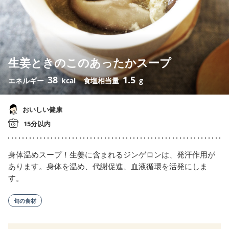
生姜ときのこのあったかスープ
38
1.5
エネルギー
kcal
食塩相当量
g
おいしい健康
15分以内
身体温めスープ！生姜に含まれるジンゲロンは、発汗作用が
あります。身体を温め、代謝促進、血液循環を活発にしま
す。
旬の食材