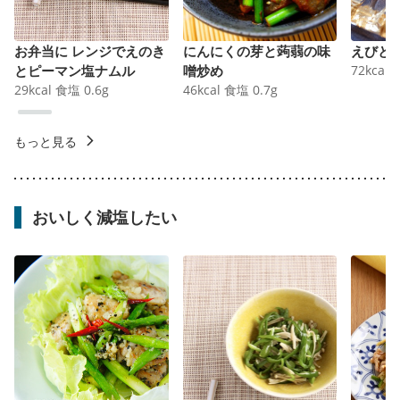
お弁当に レンジでえのき
にんにくの芽と蒟蒻の味
えびと
とピーマン塩ナムル
噌炒め
72
kcal
29
kcal
食塩
0.6
g
46
kcal
食塩
0.7
g
もっと見る
おいしく減塩したい