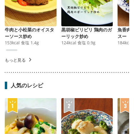
牛肉と小松菜のオイスタ
黒胡椒ビリビリ 鶏肉のガ
魚香肉
ーソース炒め
ーリック炒め
スー
153
kcal
食塩
1.4
g
124
kcal
食塩
0.9
g
184
kcal
もっと見る
人気のレシピ