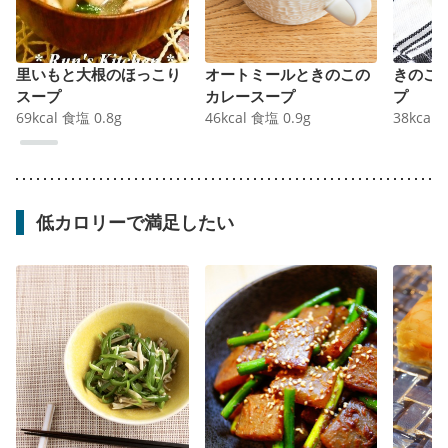
里いもと大根のほっこり
オートミールときのこの
きのこ
スープ
カレースープ
プ
69
kcal
食塩
0.8
g
46
kcal
食塩
0.9
g
38
kcal
低カロリーで満足したい