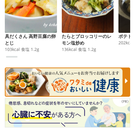
具だくさん 高野豆腐の卵
たらとブロッコリーのレ
ポテト
とじ
モン塩炒め
202
kcal
103
kcal
食塩
1.2
g
136
kcal
食塩
1.2
g