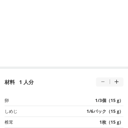
材料
1 人分
卵
1/3個（15 g）
しめじ
1/6パック（15 g）
椎茸
1枚（15 g）