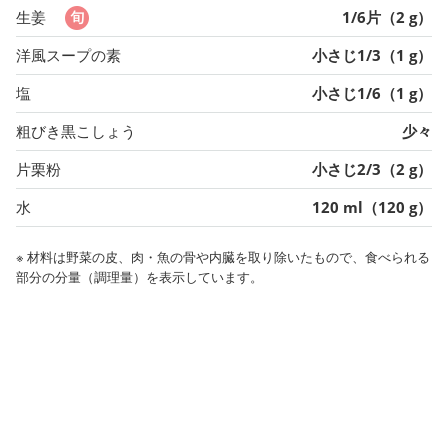
生姜
1/6片（2 g）
洋風スープの素
小さじ1/3（1 g）
塩
小さじ1/6（1 g）
粗びき黒こしょう
少々
片栗粉
小さじ2/3（2 g）
水
120 ml（120 g）
※ 材料は野菜の皮、肉・魚の骨や内臓を取り除いたもので、食べられる
部分の分量（調理量）を表示しています。