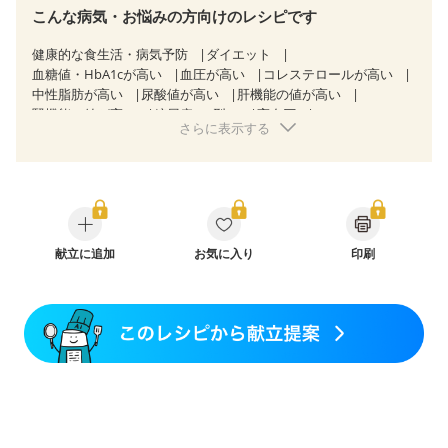
こんな病気・お悩みの方向けのレシピです
健康的な食生活・病気予防
ダイエット
血糖値・HbA1cが高い
血圧が高い
コレステロールが高い
中性脂肪が高い
尿酸値が高い
肝機能の値が高い
腎機能の値が高い
糖尿病（2型）
高血圧
さらに表示する
高尿酸血症（痛風）
胆石症
慢性膵炎（移行期・寛解期）
痔
慢性便秘症
過敏性腸症候群（IBS）
CKD（ステージ１）
CKD（ステージ２）
乳がん（抗がん剤治療中）
乳がん（ホルモン療法中）
乳がん（放射線治療中）
乳がん治療を終えた方・経過観察中の方など
食欲がない
妊娠中(初期)
献立に追加
妊婦健診・体重増加が気になる（初期）
お気に入り
印刷
妊婦健診・血圧が気になる（初期）
妊婦健診・血糖値が気になる（初期）
妊娠高血圧(中期)
妊娠糖尿病(初期)
産後（母乳）
産後（混合栄養）
産後（ミルク）
骨折
骨粗しょう症
関節リウマチ
フレイル（年齢に合わせた体作り）
低栄養予防
貧血対策
ニキビ・肌荒れ
妊活中
更年期