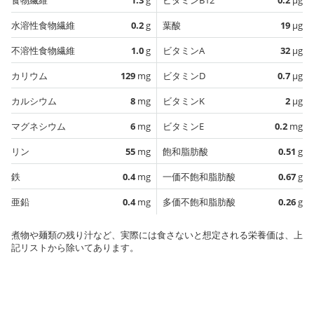
水溶性食物繊維
0.2
g
葉酸
19
µg
不溶性食物繊維
1.0
g
ビタミンA
32
µg
カリウム
129
mg
ビタミンD
0.7
µg
カルシウム
8
mg
ビタミンK
2
µg
マグネシウム
6
mg
ビタミンE
0.2
mg
リン
55
mg
飽和脂肪酸
0.51
g
鉄
0.4
mg
一価不飽和脂肪酸
0.67
g
亜鉛
0.4
mg
多価不飽和脂肪酸
0.26
g
煮物や麺類の残り汁など、実際には食さないと想定される栄養価は、上
記リストから除いてあります。