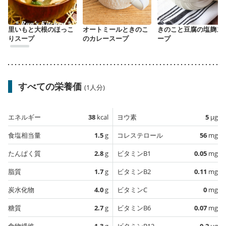
里いもと大根のほっこ
オートミールときのこ
きのこと豆腐の塩麹ス
りスープ
のカレースープ
ープ
すべての栄養価
(1人分)
エネルギー
38
kcal
ヨウ素
5
µg
食塩相当量
1.5
g
コレステロール
56
mg
たんぱく質
2.8
g
ビタミンB1
0.05
mg
脂質
1.7
g
ビタミンB2
0.11
mg
炭水化物
4.0
g
ビタミンC
0
mg
糖質
2.7
g
ビタミンB6
0.07
mg
食物繊維
1.3
g
ビタミンB12
0.2
µg