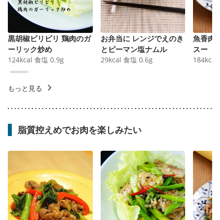
黒胡椒ビリビリ 鶏肉のガ
お弁当に レンジでえのき
魚香肉
ーリック炒め
とピーマン塩ナムル
スー
124
kcal
食塩
0.9
g
29
kcal
食塩
0.6
g
184
kcal
もっと見る
脂質控えめでお肉を楽しみたい