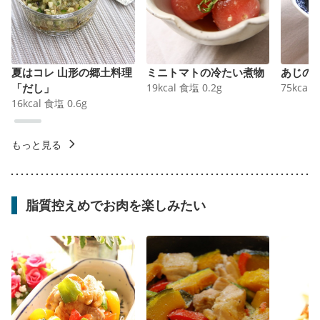
夏はコレ 山形の郷土料理
ミニトマトの冷たい煮物
あじの
「だし」
19
kcal
食塩
0.2
g
75
kcal
16
kcal
食塩
0.6
g
もっと見る
脂質控えめでお肉を楽しみたい