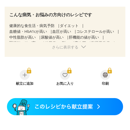
こんな病気・お悩みの方向けのレシピです
健康的な食生活・病気予防
ダイエット
血糖値・HbA1cが高い
血圧が高い
コレステロールが高い
中性脂肪が高い
尿酸値が高い
肝機能の値が高い
腎機能の値が高い
糖尿病（2型）
高血圧
脂質異常症
さらに表示する
高尿酸血症（痛風）
狭心症
心筋梗塞
心臓弁膜症
心不全
胃ポリープ
胆石症
慢性膵炎（移行期・寛解期）
非アルコール性脂肪肝
痔
過敏性腸症候群（IBS）
睡眠時無呼吸症候群
糖尿病性腎症（第１期）
糖尿病性腎症（第２期）
糖尿病性腎症（第３期）
CKD（ステージ１）
CKD（ステージ２）
CKD（ステージ３a）
献立に追加
乳がん（抗がん剤治療中）
お気に入り
印刷
乳がん（ホルモン療法中）
乳がん（放射線治療中）
乳がん治療を終えた方・経過観察中の方など
味の感じ方が変わった
食欲がない
妊娠中(初期)
妊婦健診・体重増加が気になる（初期）
妊婦健診・血圧が気になる（初期）
妊婦健診・血糖値が気になる（初期）
妊娠高血圧(中期)
妊娠糖尿病(初期)
産後（母乳）
産後（混合栄養）