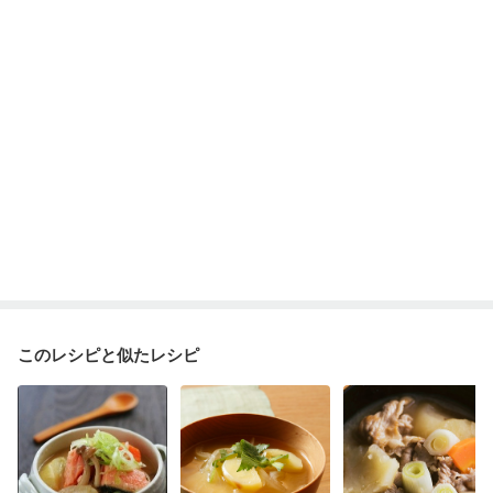
産後（ミルク）
骨折
骨粗しょう症
関節リウマチ
乾癬
フレイル（年齢に合わせた体作り）
貧血対策
ニキビ・肌荒れ
妊活中
更年期
このレシピと似たレシピ