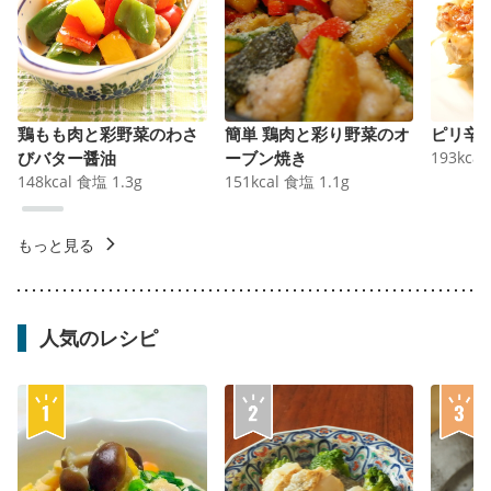
鶏もも肉と彩野菜のわさ
簡単 鶏肉と彩り野菜のオ
ピリ辛
びバター醤油
ーブン焼き
193
kcal
148
kcal
食塩
1.3
g
151
kcal
食塩
1.1
g
もっと見る
人気のレシピ