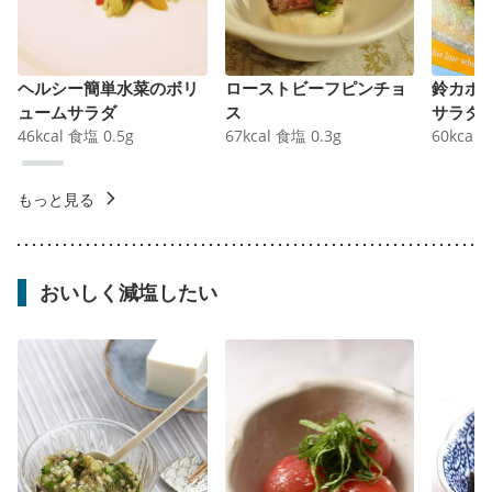
ヘルシー簡単水菜のボリ
ローストビーフピンチョ
鈴カボ
ュームサラダ
ス
サラダ
46
kcal
食塩
0.5
g
67
kcal
食塩
0.3
g
60
kcal
もっと見る
おいしく減塩したい