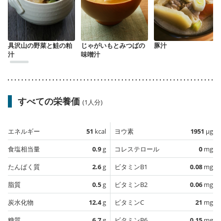
具沢山の野菜と鮭の粕
じゃがいもとみつばの
豚汁
汁
味噌汁
すべての栄養価
(1人分)
エネルギー
51
kcal
ヨウ素
1951
µg
食塩相当量
0.9
g
コレステロール
0
mg
たんぱく質
2.6
g
ビタミンB1
0.08
mg
脂質
0.5
g
ビタミンB2
0.06
mg
炭水化物
12.4
g
ビタミンC
21
mg
糖質
6.7
g
ビタミンB6
0.15
mg