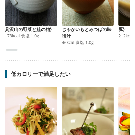
具沢山の野菜と鮭の粕汁
じゃがいもとみつばの味
豚汁
173
kcal
食塩
1.0
g
噌汁
212
kcal
46
kcal
食塩
1.0
g
低カロリーで満足したい