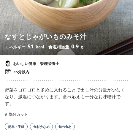
なすとじゃがいものみそ汁
51
0.9
エネルギー
kcal
食塩相当量
g
おいしい健康 管理栄養士
15分以内
野菜をゴロゴロと多めに入れることで出し汁の分量が少なく
なり、減塩につながります。食べ応えも十分なお味噌汁で
す。
塩分カット
簡単・手軽
食材少なめ
旬の食材