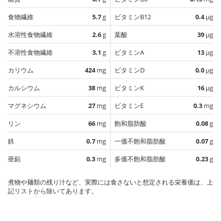
食物繊維
5.7
g
ビタミンB12
0.4
µg
水溶性食物繊維
2.6
g
葉酸
39
µg
不溶性食物繊維
3.1
g
ビタミンA
13
µg
カリウム
424
mg
ビタミンD
0.0
µg
カルシウム
38
mg
ビタミンK
16
µg
マグネシウム
27
mg
ビタミンE
0.3
mg
リン
66
mg
飽和脂肪酸
0.08
g
鉄
0.7
mg
一価不飽和脂肪酸
0.07
g
亜鉛
0.3
mg
多価不飽和脂肪酸
0.23
g
煮物や麺類の残り汁など、実際には食さないと想定される栄養価は、上
記リストから除いてあります。