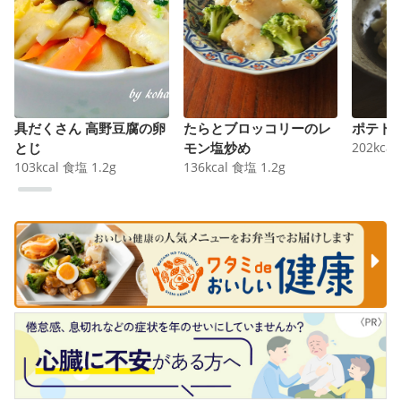
具だくさん 高野豆腐の卵
たらとブロッコリーのレ
ポテト
とじ
モン塩炒め
202
kcal
103
kcal
食塩
1.2
g
136
kcal
食塩
1.2
g