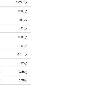
0.05
mg
0.0
µg
35
µg
2
µg
0.0
µg
3
µg
0.1
mg
0.25
g
酸
0.48
g
酸
0.75
g