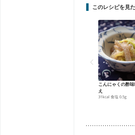
このレシピを見
こんにゃくの酢味
え
31
kcal
食塩
0.5
g