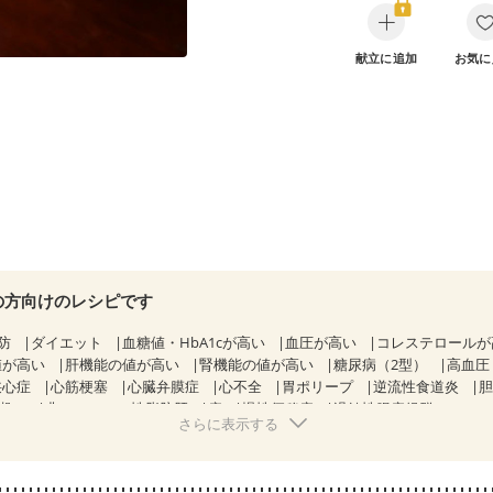
献立に追加
お気に
の方向けのレシピです
防
ダイエット
血糖値・HbA1cが高い
血圧が高い
コレステロール
値が高い
肝機能の値が高い
腎機能の値が高い
糖尿病（2型）
高血圧
狭心症
心筋梗塞
心臓弁膜症
心不全
胃ポリープ
逆流性食道炎
期）
非アルコール性脂肪肝
痔
慢性便秘症
過敏性腸症候群（IBS）
さらに表示する
糖尿病性腎症（第１期）
糖尿病性腎症（第２期）
CKD（ステージ１）
KD（ステージ３a）
乳がん（抗がん剤治療中）
乳がん（ホルモン療法
乳がん治療を終えた方・経過観察中の方など
飲み込みにくい
食欲が