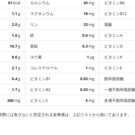
61
kcal
カルシウム
43
mg
ビタミンB6
1.1
g
マグネシウム
18
mg
ビタミンB12
2.0
g
リン
33
mg
葉酸
1.6
g
鉄
0.6
mg
ビタミンA
10.7
g
亜鉛
0.3
mg
ビタミンD
8.6
g
ヨウ素
1
µg
ビタミンK
2.1
g
コレステロール
1
mg
ビタミンE
0.4
g
ビタミンB1
0.03
mg
飽和脂肪酸
1.7
g
ビタミンB2
0.03
mg
一価不飽和脂肪
260
mg
ビタミンC
5
mg
多価不飽和脂肪
実際には食さないと想定される栄養価は、上記リストから除いてあります。