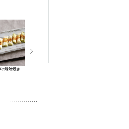
後（混合栄養）
）
低栄養予防
ぎの味噌焼き
ネギのチーズ味噌焼
里いもと長ねぎのみ
いわしレンコ
き
そバター焼き
グ