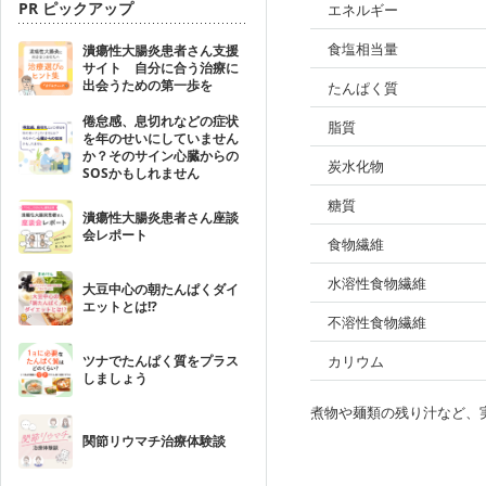
PR ピックアップ
エネルギー
食塩相当量
潰瘍性大腸炎患者さん支援
サイト 自分に合う治療に
出会うための第一歩を
たんぱく質
倦怠感、息切れなどの症状
脂質
を年のせいにしていません
か？そのサイン心臓からの
炭水化物
SOSかもしれません
糖質
潰瘍性大腸炎患者さん座談
会レポート
食物繊維
水溶性食物繊維
大豆中心の朝たんぱくダイ
エットとは!?
不溶性食物繊維
ツナでたんぱく質をプラス
カリウム
しましょう
煮物や麺類の残り汁など、
関節リウマチ治療体験談