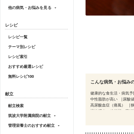
他の病気・お悩みを見る
レシピ
レシピ一覧
テーマ別レシピ
レシピ索引
おすすめ厳選レシピ
無料レシピ100
こんな病気・お悩み
健康的な食生活・病気予
献立
中性脂肪が高い
尿酸
高尿酸血症（痛風）
献立検索
慢性膵炎（移行期・寛解
筑波大学附属病院の献立
睡眠時無呼吸症候群
CKD（ステージ２）
C
管理栄養士のおすすめ献立
乳がん（放射線治療中）