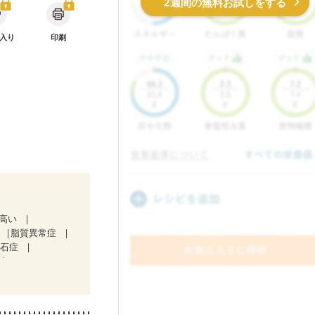
2週間の無料お試しをする
入り
印刷
が高い
脂質異常症
胆石症
中）
ない