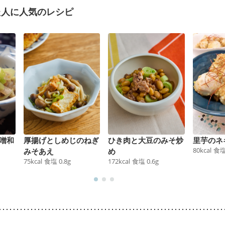
た人に人気のレシピ
噌和
厚揚げとしめじのねぎ
ひき肉と大豆のみそ炒
里芋のネ
80
kcal
食
みそあえ
め
75
kcal
食塩
0.8
g
172
kcal
食塩
0.6
g