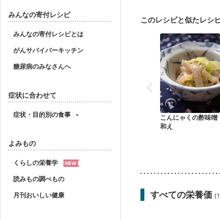
妊娠中(初期)
妊婦健診
妊婦健診・血糖値が気に
みんなの寄付レシピ
このレシピと似たレシ
産後（ミルク）
骨折
貧血対策
ニキビ・肌
みんなの寄付レシピとは
がんサバイバーキッチン
糖尿病のみなさんへ
症状に合わせて
症状・目的別の食事
こんにゃくの酢味噌
和え
よみもの
くらしの栄養学
読みもの調べもの
すべての栄養価
月刊おいしい健康
(