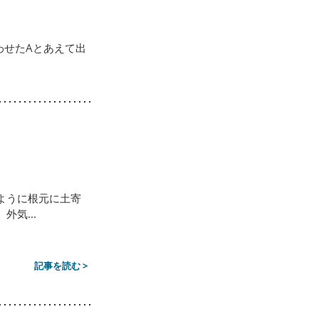
わせたAとあえて出
ように根元に土寄
気...
記事を読む >