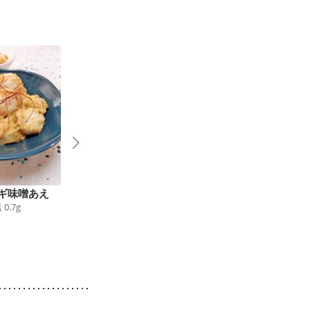
ギ味噌あえ
白ねぎの味噌焼き
ネギのチーズ味噌焼き
塩
0.7
g
43
kcal
食塩
0.5
g
72
kcal
食塩
0.7
g
6