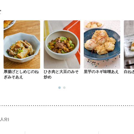
・体重増加が気になる（初期）
妊婦健診・血圧が気になる（初期）
なる（初期）
妊娠高血圧(中期)
妊娠糖尿病(初期)
産後（母乳）
産
ピ
骨粗しょう症
関節リウマチ
乾癬
フレイル（年齢に合わせた体作り
荒れ
妊活中
更年期
厚揚げとしめじのね
ひき肉と大豆のみそ
里芋のネギ味噌あえ
白ね
ぎみそあえ
炒め
1人分)