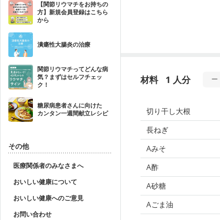
【関節リウマチをお持ちの
方】新規会員登録はこちら
から
潰瘍性大腸炎の治療
関節リウマチってどんな病
気？まずはセルフチェッ
材料
1 人分
ク！
糖尿病患者さんに向けた
切り干し大根
カンタン一週間献立レシピ
長ねぎ
その他
Aみそ
医療関係者のみなさまへ
A酢
おいしい健康について
A砂糖
おいしい健康へのご意見
Aごま油
お問い合わせ