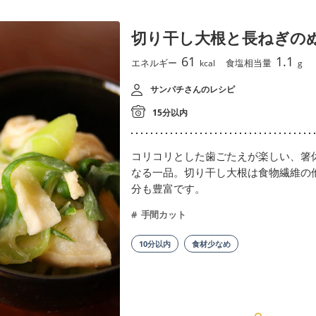
切り干し大根と長ねぎの
61
1.1
エネルギー
食塩相当量
kcal
g
サンパチさんのレシピ
15分以内
コリコリとした歯ごたえが楽しい、箸
なる一品。切り干し大根は食物繊維の
分も豊富です。
手間カット
10分以内
食材少なめ