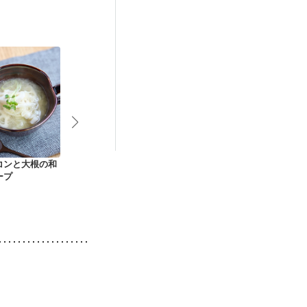
後（混合栄養）
・肌荒れ
コンと大根の和
イカと蓮根の甘酢あ
辛子れんこん（えん
ごま油入り 
ープ
ん
げ食・介護食）