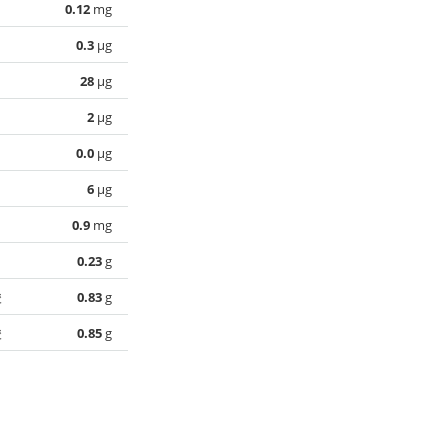
0.12
mg
0.3
µg
28
µg
2
µg
0.0
µg
6
µg
0.9
mg
0.23
g
酸
0.83
g
酸
0.85
g