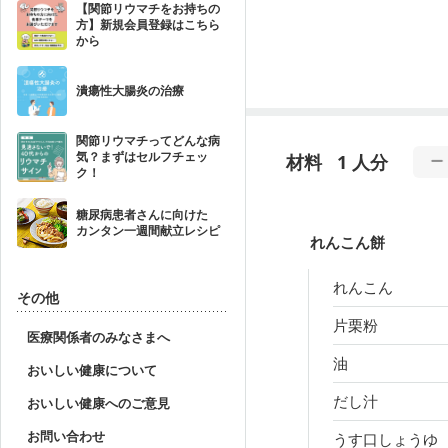
【関節リウマチをお持ちの
方】新規会員登録はこちら
から
潰瘍性大腸炎の治療
関節リウマチってどんな病
気？まずはセルフチェッ
材料
1 人分
ク！
糖尿病患者さんに向けた
カンタン一週間献立レシピ
れんこん餅
れんこん
その他
片栗粉
医療関係者のみなさまへ
油
おいしい健康について
だし汁
おいしい健康へのご意見
お問い合わせ
うす口しょうゆ