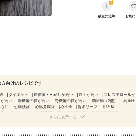
献立に追加
お気に
の方向けのレシピです
防
ダイエット
血糖値・HbA1cが高い
血圧が高い
コレステロール
値が高い
肝機能の値が高い
腎機能の値が高い
糖尿病（2型）
高血圧
狭心症
心筋梗塞
心臓弁膜症
心不全
胃ポリープ
胆石症
期）
非アルコール性脂肪肝
痔
慢性便秘症
過敏性腸症候群（IBS）
さらに表示する
糖尿病性腎症（第１期）
糖尿病性腎症（第２期）
糖尿病性腎症（第３期
KD（ステージ２）
CKD（ステージ３a）
乳がん（抗がん剤治療中）
）
乳がん（放射線治療中）
乳がん治療を終えた方・経過観察中の方な