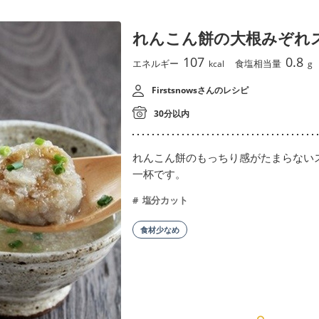
れんこん餅の大根みぞれ
107
0.8
エネルギー
食塩相当量
kcal
g
Firstsnowsさんのレシピ
30分以内
れんこん餅のもっちり感がたまらない
一杯です。
塩分カット
食材少なめ