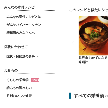
妊娠中(初期)
妊婦健診
妊婦健診・血糖値が気に
みんなの寄付レシピ
このレシピと似たレシ
産後（ミルク）
骨折
妊活中
更年期
みんなの寄付レシピとは
がんサバイバーキッチン
糖尿病のみなさんへ
症状に合わせて
症状・目的別の食事
具沢山 おかずになる
味噌汁
よみもの
くらしの栄養学
読みもの調べもの
すべての栄養価
月刊おいしい健康
(