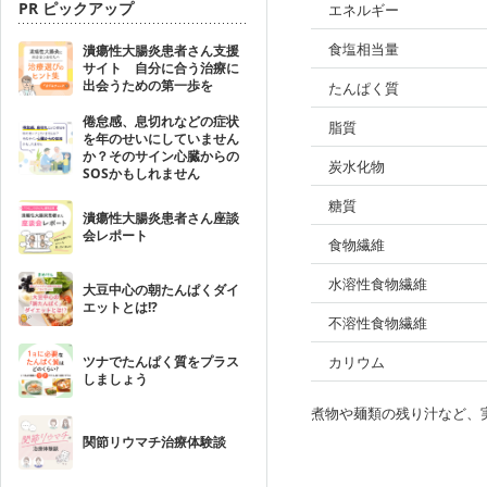
PR ピックアップ
エネルギー
食塩相当量
潰瘍性大腸炎患者さん支援
サイト 自分に合う治療に
出会うための第一歩を
たんぱく質
倦怠感、息切れなどの症状
脂質
を年のせいにしていません
か？そのサイン心臓からの
炭水化物
SOSかもしれません
糖質
潰瘍性大腸炎患者さん座談
会レポート
食物繊維
水溶性食物繊維
大豆中心の朝たんぱくダイ
エットとは!?
不溶性食物繊維
ツナでたんぱく質をプラス
カリウム
しましょう
煮物や麺類の残り汁など、
関節リウマチ治療体験談