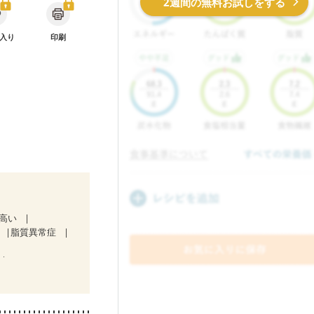
2週間の無料お試しをする
入り
印刷
が高い
脂質異常症
）
ど
食欲がない