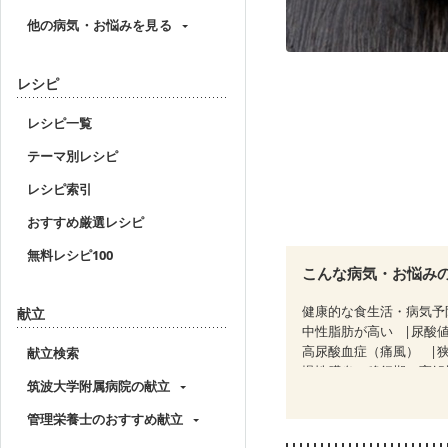
他の病気・お悩みを見る
レシピ
レシピ一覧
テーマ別レシピ
レシピ索引
おすすめ厳選レシピ
無料レシピ100
こんな病気・お悩み
健康的な食生活・病気予
献立
中性脂肪が高い
尿酸
高尿酸血症（痛風）
献立検索
慢性膵炎（移行期・寛解
筑波大学附属病院の献立
睡眠時無呼吸症候群
CKD（ステージ１）
C
管理栄養士のおすすめ献立
乳がん（ホルモン療法中