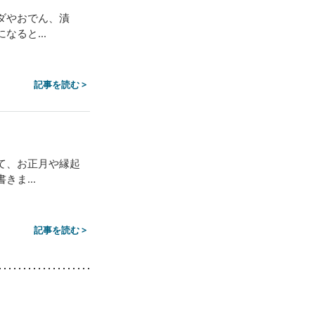
ダやおでん、漬
ると...
記事を読む >
て、お正月や縁起
ま...
記事を読む >