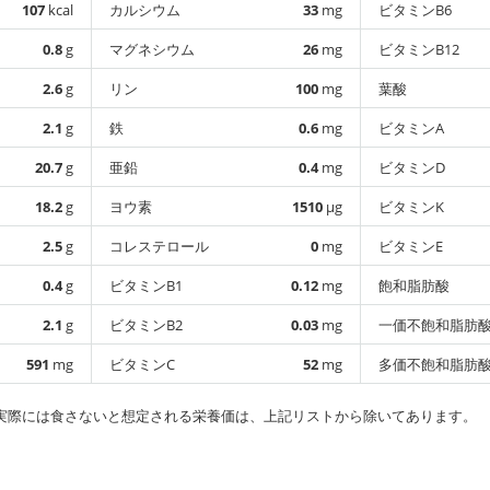
107
kcal
カルシウム
33
mg
ビタミンB6
0.8
g
マグネシウム
26
mg
ビタミンB12
2.6
g
リン
100
mg
葉酸
2.1
g
鉄
0.6
mg
ビタミンA
20.7
g
亜鉛
0.4
mg
ビタミンD
18.2
g
ヨウ素
1510
µg
ビタミンK
2.5
g
コレステロール
0
mg
ビタミンE
0.4
g
ビタミンB1
0.12
mg
飽和脂肪酸
2.1
g
ビタミンB2
0.03
mg
一価不飽和脂肪
591
mg
ビタミンC
52
mg
多価不飽和脂肪
実際には食さないと想定される栄養価は、上記リストから除いてあります。