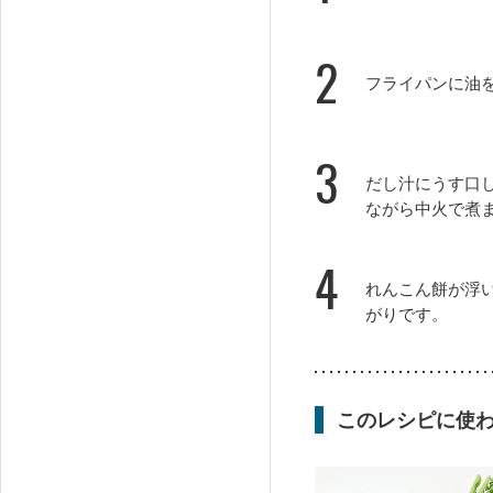
2
フライパンに油
3
だし汁にうす口
ながら中火で煮
4
れんこん餅が浮
がりです。
このレシピに使