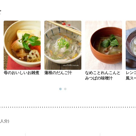
・体重増加が気になる（初期）
妊婦健診・血圧が気になる（初期）
なる（初期）
妊娠高血圧(中期)
妊娠糖尿病(初期)
産後（母乳）
産
ピ
骨粗しょう症
関節リウマチ
乾癬
低栄養予防
貧血対策
ニキビ
母のおいしいお雑煮
蓮根のだんご汁
なめことれんこんと
レン
みつばの味噌汁
風ス
1人分)