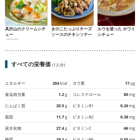
具沢山のクリームシチ
きのこたっぷりチーズ
ルウを使った ホワイト
ュー
ソースのチキンソテー
シチュー
すべての栄養価
(1人分)
エネルギー
264
kcal
ヨウ素
17
µg
食塩相当量
1.2
g
コレステロール
80
mg
たんぱく質
20.5
g
ビタミンB1
0.26
mg
脂質
11.7
g
ビタミンB2
0.38
mg
炭水化物
27.4
g
ビタミンC
66
mg
糖質
19.1
g
ビタミンB6
0.55
mg