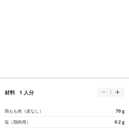
材料
1 人分
鶏もも肉（皮なし）
70 g
塩（鶏肉用）
0.2 g