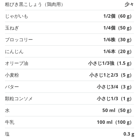
粗びき黒こしょう（鶏肉用）
少々
じゃがいも
1/2個（60 g）
玉ねぎ
1/4個（50 g）
ブロッコリー
1/6株（30 g）
にんじん
1/6本（20 g）
オリーブ油
小さじ1/3強（1.5 g）
小麦粉
小さじ1と2/3（5 g）
バター
小さじ3/4（3 g）
顆粒コンソメ
小さじ1/3（1 g）
水
50 ml（50 g）
牛乳
100 ml（100 g）
塩
0.3 g