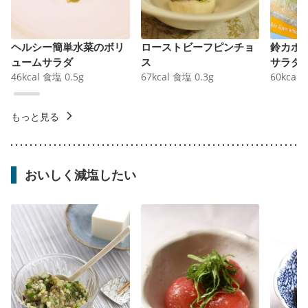
ヘルシー簡単水菜のボリ
ローストビーフピンチョ
鈴カボ
ュームサラダ
ス
サラダ
46
kcal
食塩
0.5
g
67
kcal
食塩
0.3
g
60
kcal
もっと見る
おいしく減塩したい