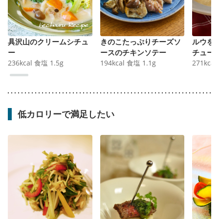
具沢山のクリームシチュ
きのこたっぷりチーズソ
ルウを
ー
ースのチキンソテー
チュー
236
kcal
食塩
1.5
g
194
kcal
食塩
1.1
g
271
kcal
低カロリーで満足したい