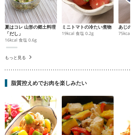
夏はコレ 山形の郷土料理
ミニトマトの冷たい煮物
あじの
「だし」
19
kcal
食塩
0.2
g
75
kcal
16
kcal
食塩
0.6
g
もっと見る
脂質控えめでお肉を楽しみたい