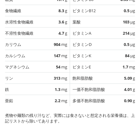
食物繊維
8.3
g
ビタミンB12
0.5
µg
水溶性食物繊維
3.6
g
葉酸
103
µg
不溶性食物繊維
4.7
g
ビタミンA
214
µg
カリウム
904
mg
ビタミンD
0.5
µg
カルシウム
147
mg
ビタミンK
84
µg
マグネシウム
54
mg
ビタミンE
1.7
mg
リン
313
mg
飽和脂肪酸
5.09
g
鉄
1.3
mg
一価不飽和脂肪酸
4.01
g
亜鉛
2.2
mg
多価不飽和脂肪酸
0.90
g
煮物や麺類の残り汁など、実際には食さないと想定される栄養価は、上
記リストから除いてあります。