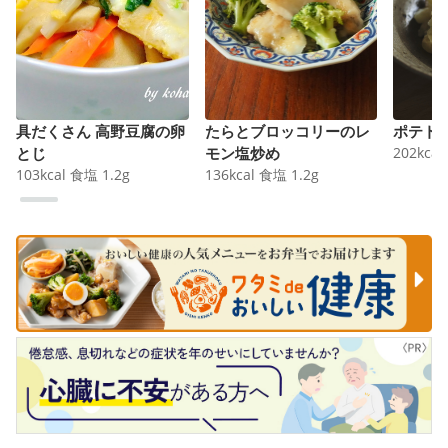
具だくさん 高野豆腐の卵
たらとブロッコリーのレ
ポテト
とじ
モン塩炒め
202
kcal
103
kcal
食塩
1.2
g
136
kcal
食塩
1.2
g