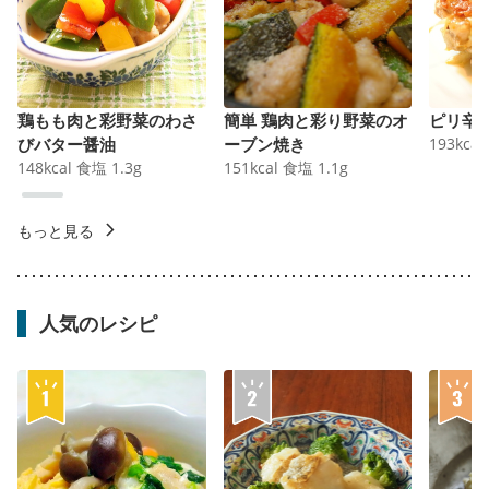
鶏もも肉と彩野菜のわさ
簡単 鶏肉と彩り野菜のオ
ピリ辛
びバター醤油
ーブン焼き
193
kcal
148
kcal
食塩
1.3
g
151
kcal
食塩
1.1
g
もっと見る
人気のレシピ