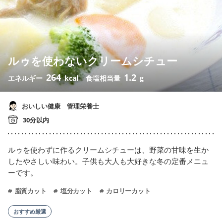
ルゥを使わないクリームシチュー
264
1.2
エネルギー
kcal
食塩相当量
g
おいしい健康 管理栄養士
30分以内
ルゥを使わずに作るクリームシチューは、野菜の甘味を生か
したやさしい味わい。子供も大人も大好きな冬の定番メニュ
ーです。
脂質カット
塩分カット
カロリーカット
おすすめ厳選