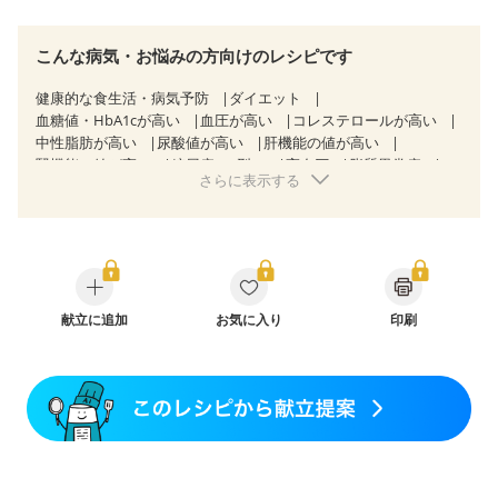
こんな病気・お悩みの方向けのレシピです
健康的な食生活・病気予防
ダイエット
血糖値・HbA1cが高い
血圧が高い
コレステロールが高い
中性脂肪が高い
尿酸値が高い
肝機能の値が高い
腎機能の値が高い
糖尿病（2型）
高血圧
脂質異常症
さらに表示する
高尿酸血症（痛風）
胃ポリープ
胆石症
慢性膵炎（移行期・寛解期）
非アルコール性脂肪肝
慢性便秘症
過敏性腸症候群（IBS）
睡眠時無呼吸症候群
糖尿病性腎症（第１期）
糖尿病性腎症（第２期）
糖尿病性腎症（第３期）
CKD（ステージ１）
CKD（ステージ２）
乳がん（抗がん剤治療中）
乳がん（ホルモン療法中）
献立に追加
お気に入り
乳がん（放射線治療中）
印刷
乳がん治療を終えた方・経過観察中の方など
食欲がない
産後（ミルク）
骨折
骨粗しょう症
関節リウマチ
乾癬
フレイル（年齢に合わせた体作り）
低栄養予防
貧血対策
ニキビ・肌荒れ
妊活中
更年期