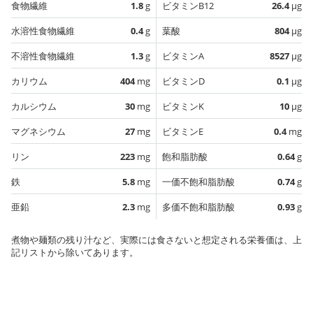
食物繊維
1.8
g
ビタミンB12
26.4
µg
水溶性食物繊維
0.4
g
葉酸
804
µg
不溶性食物繊維
1.3
g
ビタミンA
8527
µg
カリウム
404
mg
ビタミンD
0.1
µg
カルシウム
30
mg
ビタミンK
10
µg
マグネシウム
27
mg
ビタミンE
0.4
mg
リン
223
mg
飽和脂肪酸
0.64
g
鉄
5.8
mg
一価不飽和脂肪酸
0.74
g
亜鉛
2.3
mg
多価不飽和脂肪酸
0.93
g
煮物や麺類の残り汁など、実際には食さないと想定される栄養価は、上
記リストから除いてあります。