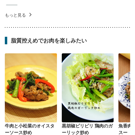
もっと見る
脂質控えめでお肉を楽しみたい
牛肉と小松菜のオイスタ
黒胡椒ビリビリ 鶏肉のガ
魚香肉
ーソース炒め
ーリック炒め
スー