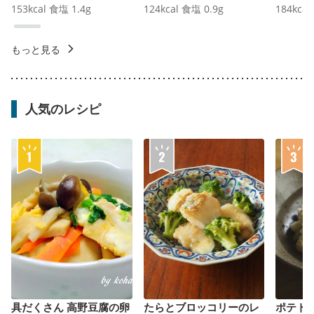
153
kcal
食塩
1.4
g
124
kcal
食塩
0.9
g
184
kcal
もっと見る
人気のレシピ
具だくさん 高野豆腐の卵
たらとブロッコリーのレ
ポテト