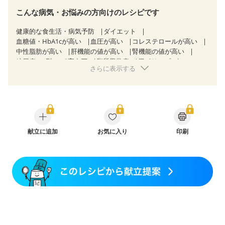
こんな病気・お悩みの方向けのレシピです
健康的な食生活・病気予防
ダイエット
血糖値・HbA1cが高い
血圧が高い
コレステロールが高い
中性脂肪が高い
肝機能の値が高い
腎機能の値が高い
糖尿病（2型）
高血圧
脂質異常症
胃ポリープ
さらに表示する
消化性潰瘍（胃・十二指腸潰瘍）
逆流性食道炎
胆石症
慢性膵炎（移行期・寛解期）
非アルコール性脂肪肝
痔
慢性便秘症
過敏性腸症候群（IBS）
睡眠時無呼吸症候群
糖尿病性腎症（第１期）
糖尿病性腎症（第２期）
糖尿病性腎症（第３期）
CKD（ステージ１）
CKD（ステージ２）
CKD（ステージ３a）
CKD（ステージ３b）
献立に追加
乳がん（抗がん剤治療中）
お気に入り
印刷
乳がん（ホルモン療法中）
乳がん（放射線治療中）
乳がん治療を終えた方・経過観察中の方など
胃がん治療を終えた方・経過観察中の方
大腸がん治療を終えた方・経過観察中の方
大腸がん（放射線治療中）
飲み込みにくい
産後（母乳）
産後（混合栄養）
産後（ミルク）
骨折
骨粗しょう症
関節リウマチ
乾癬
フレイル（年齢に合わせた体作り）
貧血対策
ニキビ・肌荒れ
更年期