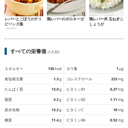
レバーとごぼうのチリ
鶏レバーのボロネーゼ
鶏レバー丼 玉ねぎニラ
ビーンズ風
しょうが
すべての栄養価
(1人分)
エネルギー
130
kcal
ヨウ素
1
µg
食塩相当量
1.3
g
コレステロール
223
mg
たんぱく質
13.0
g
ビタミンB1
0.27
mg
脂質
3.2
g
ビタミンB2
1.11
mg
炭水化物
13.2
g
ビタミンC
18
mg
糖質
11.4
g
ビタミンB6
0.52
mg