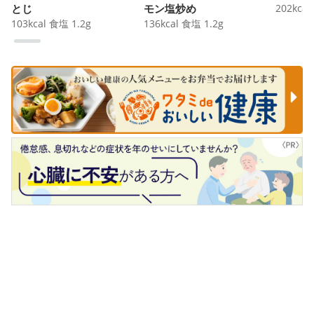
とじ
モン塩炒め
202
kcal
103
kcal
食塩
1.2
g
136
kcal
食塩
1.2
g