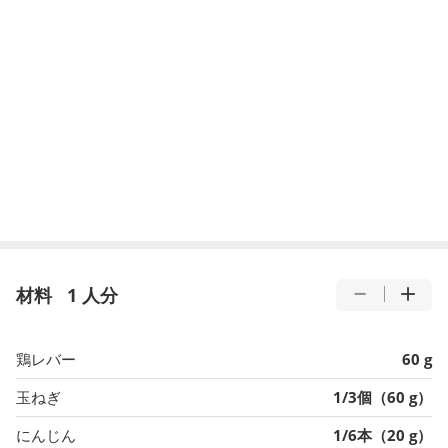
材料
1 人分
鶏レバー
60 g
玉ねぎ
1/3個（60 g）
にんじん
1/6本（20 g）