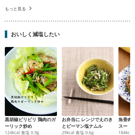
もっと見る
おいしく減塩したい
黒胡椒ビリビリ 鶏肉のガ
お弁当に レンジでえのき
魚香肉
ーリック炒め
とピーマン塩ナムル
スー
124
kcal
食塩
0.9
g
29
kcal
食塩
0.6
g
184
kcal