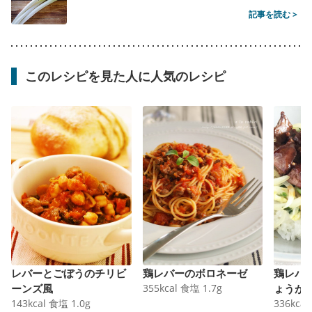
記事を読む >
このレシピを見た人に人気のレシピ
レバーとごぼうのチリビ
鶏レバーのボロネーゼ
鶏レバ
ーンズ風
355
kcal
食塩
1.7
g
ょうが
143
kcal
食塩
1.0
g
336
kcal