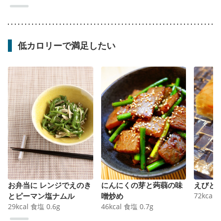
低カロリーで満足したい
お弁当に レンジでえのき
にんにくの芽と蒟蒻の味
えびと
とピーマン塩ナムル
噌炒め
72
kcal
29
kcal
食塩
0.6
g
46
kcal
食塩
0.7
g