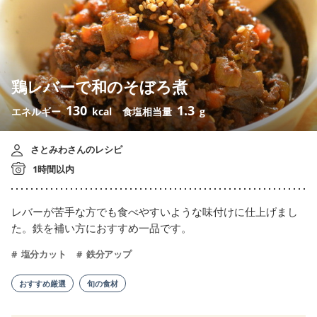
鶏レバーで和のそぼろ煮
130
1.3
エネルギー
kcal
食塩相当量
g
さとみわさんのレシピ
1時間以内
レバーが苦手な方でも食べやすいような味付けに仕上げまし
た。鉄を補い方におすすめ一品です。
塩分カット
鉄分アップ
おすすめ厳選
旬の食材