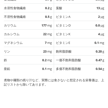
水溶性食物繊維
0.2
g
葉酸
13
µg
不溶性食物繊維
0.5
g
ビタミンA
2
µg
カリウム
177
mg
ビタミンD
0.0
µg
カルシウム
22
mg
ビタミンK
4
µg
マグネシウム
7
mg
ビタミンE
0.1
mg
リン
23
mg
飽和脂肪酸
0.20
g
鉄
0.2
mg
一価不飽和脂肪酸
0.47
g
亜鉛
0.1
mg
多価不飽和脂肪酸
0.54
g
煮物や麺類の残り汁など、実際には食さないと想定される栄養価は、上
記リストから除いてあります。