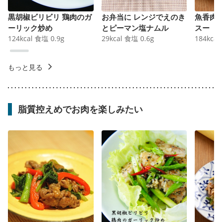
黒胡椒ビリビリ 鶏肉のガ
お弁当に レンジでえのき
魚香肉
ーリック炒め
とピーマン塩ナムル
スー
124
kcal
食塩
0.9
g
29
kcal
食塩
0.6
g
184
kcal
もっと見る
脂質控えめでお肉を楽しみたい