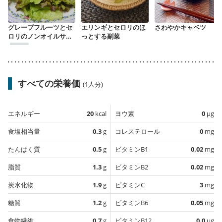
グレープフルーツとセ
エリンギとセロリのほ
さわやかキャベツ
ロリのノンオイルサラ
っとする副菜
ダ
すべての栄養価
(1人分)
エネルギー
20
kcal
ヨウ素
0
µg
食塩相当量
0.3
g
コレステロール
0
mg
たんぱく質
0.5
g
ビタミンB1
0.02
mg
脂質
1.3
g
ビタミンB2
0.02
mg
炭水化物
1.9
g
ビタミンC
3
mg
糖質
1.2
g
ビタミンB6
0.05
mg
食物繊維
0.7
g
ビタミンB12
0.0
µg