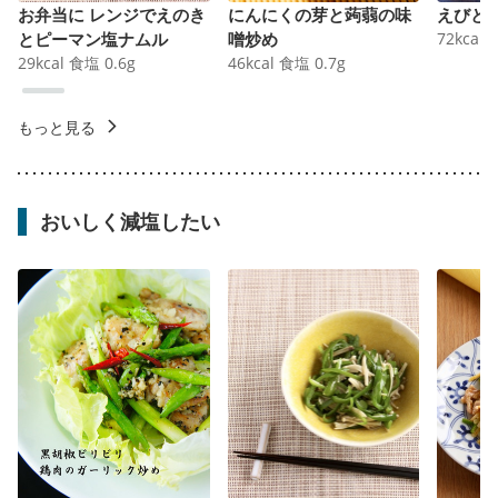
お弁当に レンジでえのき
にんにくの芽と蒟蒻の味
えびと
とピーマン塩ナムル
噌炒め
72
kcal
29
kcal
食塩
0.6
g
46
kcal
食塩
0.7
g
もっと見る
おいしく減塩したい