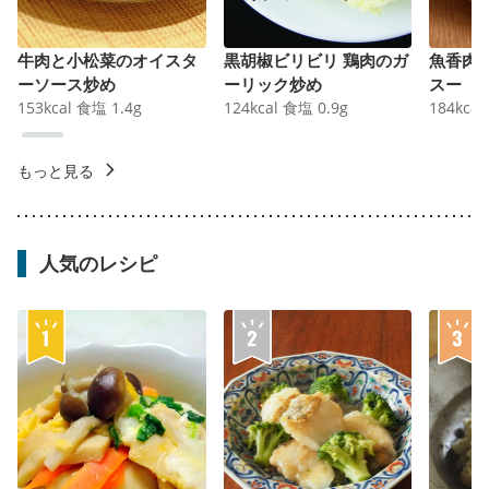
牛肉と小松菜のオイスタ
黒胡椒ビリビリ 鶏肉のガ
魚香肉
ーソース炒め
ーリック炒め
スー
153
kcal
食塩
1.4
g
124
kcal
食塩
0.9
g
184
kcal
もっと見る
人気のレシピ