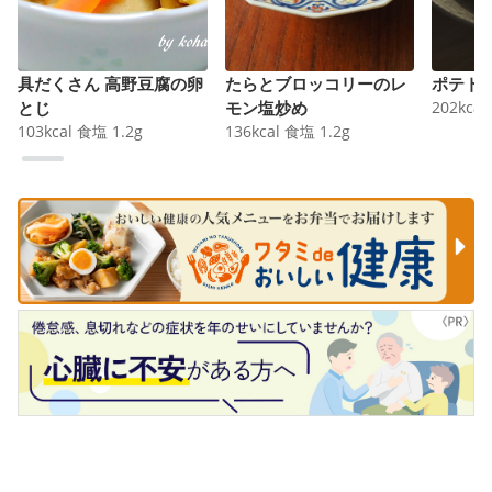
具だくさん 高野豆腐の卵
たらとブロッコリーのレ
ポテト
とじ
モン塩炒め
202
kcal
103
kcal
食塩
1.2
g
136
kcal
食塩
1.2
g