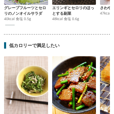
グレープフルーツとセロ
エリンギとセロリのほっ
さわや
リのノンオイルサラダ
とする副菜
47
kcal
40
kcal
食塩
0.5
g
48
kcal
食塩
0.6
g
低カロリーで満足したい