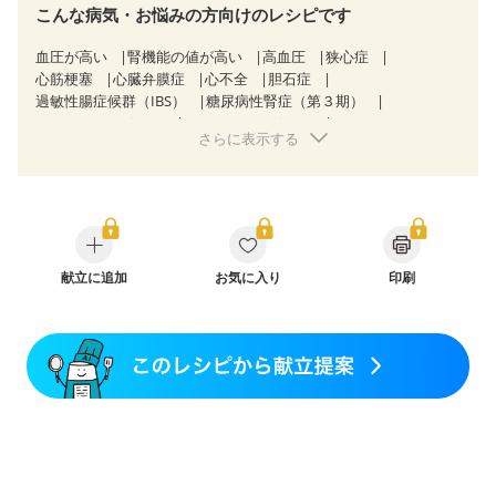
こんな病気・お悩みの方向けのレシピです
血圧が高い
腎機能の値が高い
高血圧
狭心症
心筋梗塞
心臓弁膜症
心不全
胆石症
過敏性腸症候群（IBS）
糖尿病性腎症（第３期）
CKD（ステージ１）
CKD（ステージ２）
さらに表示する
CKD（ステージ３a）
CKD（ステージ３b）
透析
乳がん（抗がん剤治療中）
乳がん（ホルモン療法中）
乳がん（放射線治療中）
乳がん治療を終えた方・経過観察中の方など
味の感じ方が変わった
食欲がない
産後（ミルク）
骨折
骨粗しょう症
関節リウマチ
低栄養予防
貧血対策
ニキビ・肌荒れ
献立に追加
更年期
お気に入り
印刷