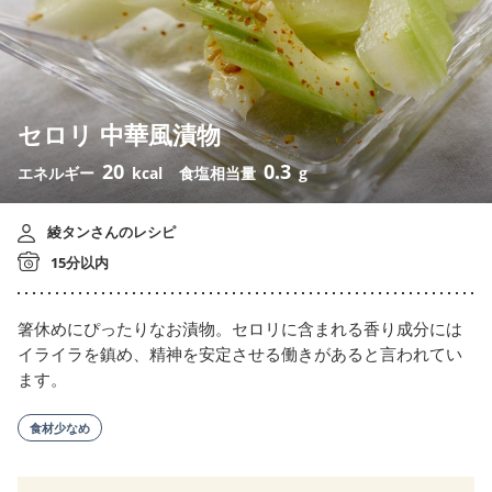
セロリ 中華風漬物
20
0.3
エネルギー
kcal
食塩相当量
g
綾タンさんのレシピ
15分以内
箸休めにぴったりなお漬物。セロリに含まれる香り成分には
イライラを鎮め、精神を安定させる働きがあると言われてい
ます。
食材少なめ