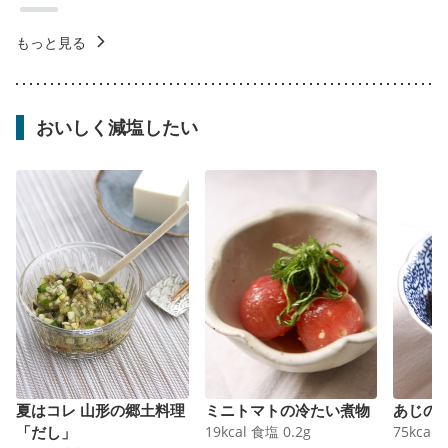
もっと見る
おいしく減塩したい
夏はコレ 山形の郷土料理
ミニトマトの冷たい煮物
あじの
「だし」
19
kcal
食塩
0.2
g
75
kcal