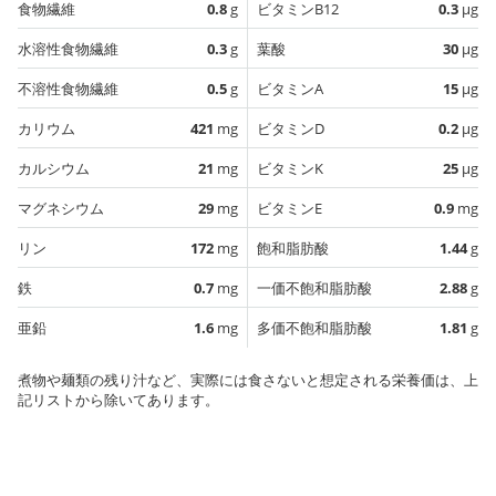
食物繊維
0.8
g
ビタミンB12
0.3
µg
水溶性食物繊維
0.3
g
葉酸
30
µg
不溶性食物繊維
0.5
g
ビタミンA
15
µg
カリウム
421
mg
ビタミンD
0.2
µg
カルシウム
21
mg
ビタミンK
25
µg
マグネシウム
29
mg
ビタミンE
0.9
mg
リン
172
mg
飽和脂肪酸
1.44
g
鉄
0.7
mg
一価不飽和脂肪酸
2.88
g
亜鉛
1.6
mg
多価不飽和脂肪酸
1.81
g
煮物や麺類の残り汁など、実際には食さないと想定される栄養価は、上
記リストから除いてあります。