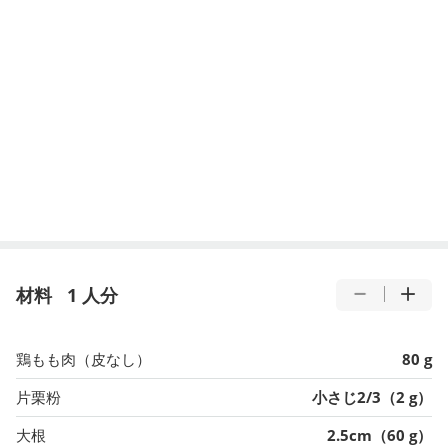
材料
1 人分
鶏もも肉（皮なし）
80 g
片栗粉
小さじ2/3（2 g）
大根
2.5cm（60 g）