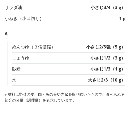
サラダ油
小さじ3/4（3 g）
小ねぎ（小口切り）
1 g
A
めんつゆ（３倍濃縮）
小さじ2/3強（5 g）
しょうゆ
小さじ1/2（3 g）
砂糖
小さじ1/3（1 g）
水
大さじ2/3（10 g）
※ 材料は野菜の皮、肉・魚の骨や内臓を取り除いたもので、食べられる
部分の分量（調理量）を表示しています。