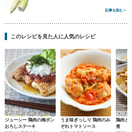
記事を読む >
このレシピを見た人に人気のレシピ
ジューシー 鶏肉の梅ポン
うま味ぎっしり 鶏肉のみ
鶏肉と
おろしステーキ
ぞれトマトソース
煮