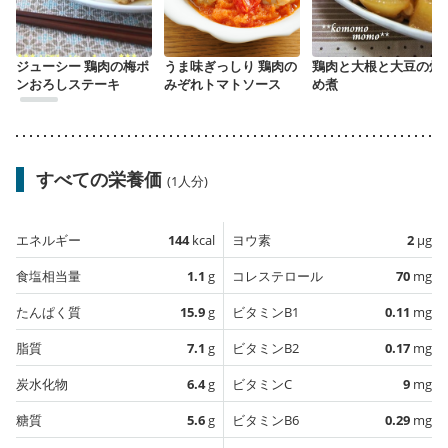
ジューシー 鶏肉の梅ポ
うま味ぎっしり 鶏肉の
鶏肉と大根と大豆の炒
ンおろしステーキ
みぞれトマトソース
め煮
すべての栄養価
(1人分)
エネルギー
144
kcal
ヨウ素
2
µg
食塩相当量
1.1
g
コレステロール
70
mg
たんぱく質
15.9
g
ビタミンB1
0.11
mg
脂質
7.1
g
ビタミンB2
0.17
mg
炭水化物
6.4
g
ビタミンC
9
mg
糖質
5.6
g
ビタミンB6
0.29
mg