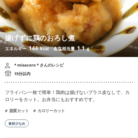
揚げずに鶏のおろし煮
144
1.1
エネルギー
kcal
食塩相当量
g
＊misacoro＊さんのレシピ
15分以内
フライパン一枚で簡単！鶏肉は揚げないプラス皮なしで、カ
ロリーをカット。お弁当にもおすすめです。
脂質カット
カロリーカット
食材少なめ