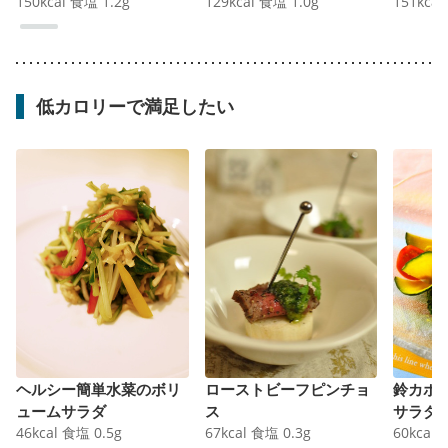
150
kcal
食塩
1.2
g
129
kcal
食塩
1.0
g
151
kcal
低カロリーで満足したい
ヘルシー簡単水菜のボリ
ローストビーフピンチョ
鈴カボ
ュームサラダ
ス
サラダ
46
kcal
食塩
0.5
g
67
kcal
食塩
0.3
g
60
kcal