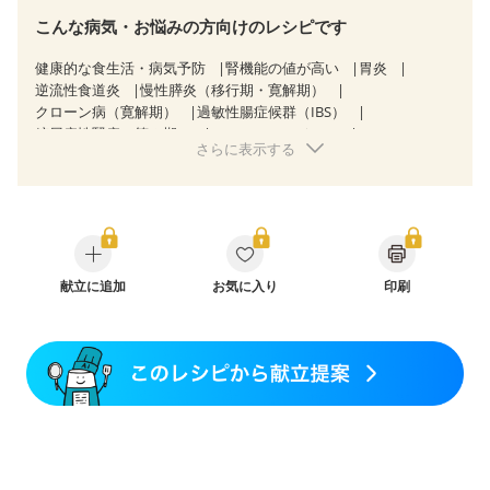
こんな病気・お悩みの方向けのレシピです
健康的な食生活・病気予防
腎機能の値が高い
胃炎
逆流性食道炎
慢性膵炎（移行期・寛解期）
クローン病（寛解期）
過敏性腸症候群（IBS）
糖尿病性腎症（第３期）
CKD（ステージ１）
さらに表示する
CKD（ステージ２）
CKD（ステージ３a）
乳がん（放射線治療中）
胃がん（抗がん剤治療中）
胃がん治療を終えた方・経過観察中の方
大腸がん治療を終えた方・経過観察中の方
大腸がん（抗がん剤治療中）
大腸がん（放射線治療中）
飲み込みにくい
食欲がない
消化不良
産後（ミルク）
骨折
献立に追加
骨粗しょう症
関節リウマチ
お気に入り
印刷
フレイル（年齢に合わせた体作り）
低栄養予防
更年期