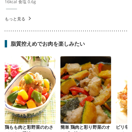
16
kcal
食塩
0.6
g
もっと見る
脂質控えめでお肉を楽しみたい
鶏もも肉と彩野菜のわさ
簡単 鶏肉と彩り野菜のオ
ピリ辛