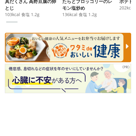
具だくさん 高野豆腐の卵
たらとブロッコリーのレ
ポテト
とじ
モン塩炒め
202
kcal
103
kcal
食塩
1.2
g
136
kcal
食塩
1.2
g