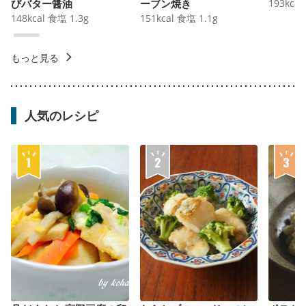
びバター醤油
ーブン焼き
193
kcal
148
kcal
食塩
1.3
g
151
kcal
食塩
1.1
g
もっと見る
人気のレシピ