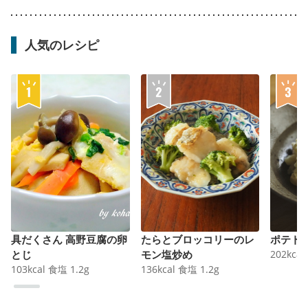
人気のレシピ
具だくさん 高野豆腐の卵
たらとブロッコリーのレ
ポテト
とじ
モン塩炒め
202
kcal
103
kcal
食塩
1.2
g
136
kcal
食塩
1.2
g