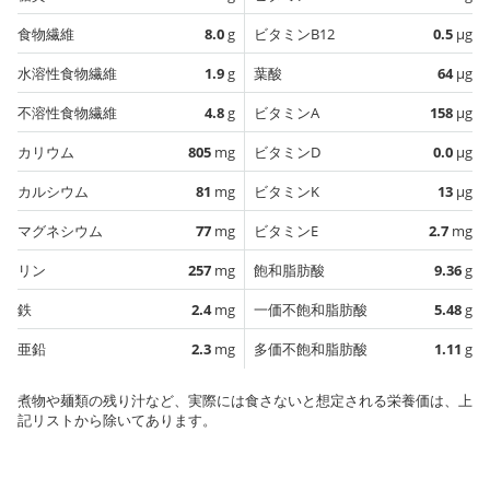
食物繊維
8.0
g
ビタミンB12
0.5
µg
水溶性食物繊維
1.9
g
葉酸
64
µg
不溶性食物繊維
4.8
g
ビタミンA
158
µg
カリウム
805
mg
ビタミンD
0.0
µg
カルシウム
81
mg
ビタミンK
13
µg
マグネシウム
77
mg
ビタミンE
2.7
mg
リン
257
mg
飽和脂肪酸
9.36
g
鉄
2.4
mg
一価不飽和脂肪酸
5.48
g
亜鉛
2.3
mg
多価不飽和脂肪酸
1.11
g
煮物や麺類の残り汁など、実際には食さないと想定される栄養価は、上
記リストから除いてあります。