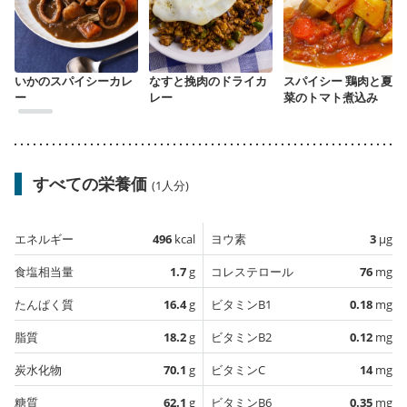
いかのスパイシーカレ
なすと挽肉のドライカ
スパイシー 鶏肉と夏野
ー
レー
菜のトマト煮込み
すべての栄養価
(1人分)
エネルギー
496
kcal
ヨウ素
3
µg
食塩相当量
1.7
g
コレステロール
76
mg
たんぱく質
16.4
g
ビタミンB1
0.18
mg
脂質
18.2
g
ビタミンB2
0.12
mg
炭水化物
70.1
g
ビタミンC
14
mg
糖質
62.1
g
ビタミンB6
0.35
mg