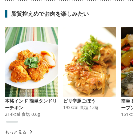
脂質控えめでお肉を楽しみたい
本格インド 簡単タンドリ
ピリ辛豚ごぼう
簡単 
ーチキン
193
kcal
食塩
1.0
g
ーブン
214
kcal
食塩
0.6
g
151
kcal
もっと見る