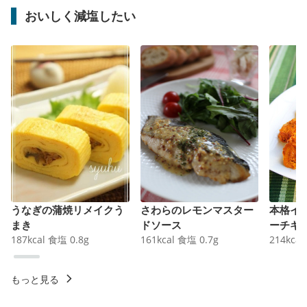
おいしく減塩したい
うなぎの蒲焼リメイクう
さわらのレモンマスター
本格イ
まき
ドソース
ーチキ
187
kcal
食塩
0.8
g
161
kcal
食塩
0.7
g
214
kcal
もっと見る