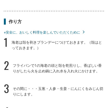
作り方
※安全に、おいしく料理を楽しんでいただくために
1
海老は殻を剥きブランデーにつけておきます。（殻はと
っておきます。）
2
フライパンで1の海老の頭と殻を乾煎りし、香ばしい香
りがしたら火を止め鍋に入れ水を入れ火にかけます。
3
その間に・・・玉葱・人参・生姜・にんにくをみじん切
りにします。