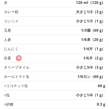
水
120 ml（120 g）
カレー粉
大さじ1/2（3 g）
コンソメ
小さじ1/3（1 g）
玉葱
1/3個（60 g）
人参
1/6本（20 g）
にんにく
1/4片（1 g）
生姜
1/6片（2 g）
オリーブオイル
小さじ3/4（3 g）
ホールトマト缶
1/6カン（60 g）
○ココナッツ缶
60 g
○塩
小さじ1/6（1 g）
○砂糖
0.3 g