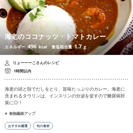
海老のココナッツ・トマトカレー
496
1.7
エネルギー
kcal
食塩相当量
g
りょーーーこさんのレシピ
1時間以内
海老の頭と殻でだしをとり、旨味たっぷりのカレー。海老に
含まれるタウリンは、インスリンの分泌を促すので糖尿病対
策に◎！
食物繊維アップ
おすすめ厳選
旬の食材