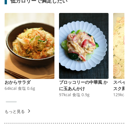
低カロリーで満足したい
おからサラダ
ブロッコリーの中華風 か
スペイ
64
kcal
食塩
0.6
g
に玉あんかけ
スク風
97
kcal
食塩
0.9
g
129
kcal
もっと見る