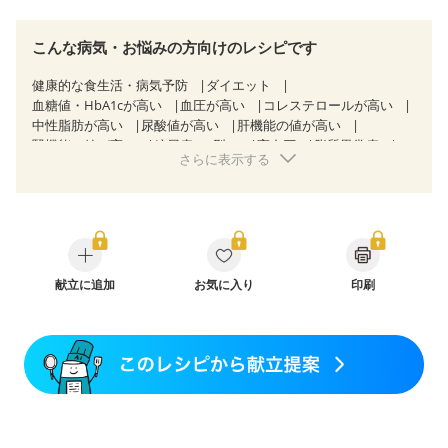
こんな病気・お悩みの方向けのレシピです
健康的な食生活・病気予防
ダイエット
血糖値・HbA1cが高い
血圧が高い
コレステロールが高い
中性脂肪が高い
尿酸値が高い
肝機能の値が高い
腎機能の値が高い
糖尿病（2型）
高血圧
脂質異常症
さらに表示する
高尿酸血症（痛風）
狭心症
心筋梗塞
心臓弁膜症
心不全
胆石症
非アルコール性脂肪肝
慢性便秘症
過敏性腸症候群（IBS）
睡眠時無呼吸症候群
糖尿病性腎症（第１期）
糖尿病性腎症（第２期）
糖尿病性腎症（第３期）
CKD（ステージ１）
CKD（ステージ２）
CKD（ステージ３a）
乳がん（抗がん剤治療中）
献立に追加
お気に入り
乳がん（ホルモン療法中）
印刷
乳がん（放射線治療中）
乳がん治療を終えた方・経過観察中の方など
食欲がない
産後（ミルク）
骨折
骨粗しょう症
関節リウマチ
フレイル（年齢に合わせた体作り）
低栄養予防
貧血対策
ニキビ・肌荒れ
妊活中
更年期