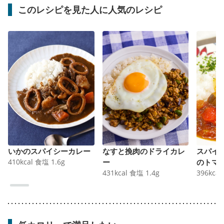
このレシピを見た人に人気のレシピ
いかのスパイシーカレー
なすと挽肉のドライカレ
スパイ
410
kcal
食塩
1.6
g
ー
のトマ
431
kcal
食塩
1.4
g
396
kcal