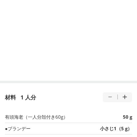
材料
1 人分
有頭海老（一人分殻付き60g）
50 g
●ブランデー
小さじ1（5 g）