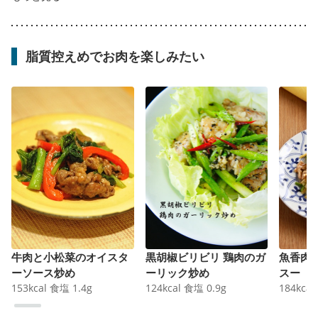
脂質控えめでお肉を楽しみたい
牛肉と小松菜のオイスタ
黒胡椒ビリビリ 鶏肉のガ
魚香肉
ーソース炒め
ーリック炒め
スー
153
kcal
食塩
1.4
g
124
kcal
食塩
0.9
g
184
kcal