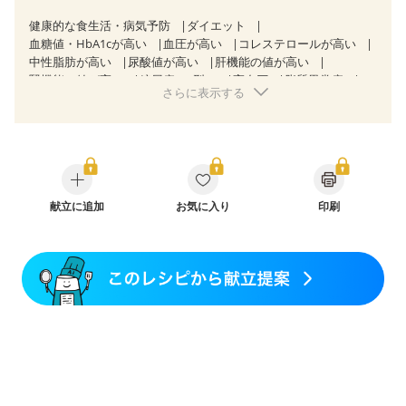
健康的な食生活・病気予防
ダイエット
血糖値・HbA1cが高い
血圧が高い
コレステロールが高い
中性脂肪が高い
尿酸値が高い
肝機能の値が高い
腎機能の値が高い
糖尿病（2型）
高血圧
脂質異常症
さらに表示する
高尿酸血症（痛風）
狭心症
心筋梗塞
心臓弁膜症
心不全
胃ポリープ
胆石症
非アルコール性脂肪肝
慢性便秘症
過敏性腸症候群（IBS）
睡眠時無呼吸症候群
糖尿病性腎症（第１期）
糖尿病性腎症（第２期）
CKD（ステージ１）
CKD（ステージ２）
CKD（ステージ３a）
乳がん（抗がん剤治療中）
乳がん（ホルモン療法中）
献立に追加
お気に入り
乳がん（放射線治療中）
印刷
乳がん治療を終えた方・経過観察中の方など
味の感じ方が変わった
産後（ミルク）
骨折
骨粗しょう症
関節リウマチ
フレイル（年齢に合わせた体作り）
低栄養予防
貧血対策
ニキビ・肌荒れ
妊活中
更年期