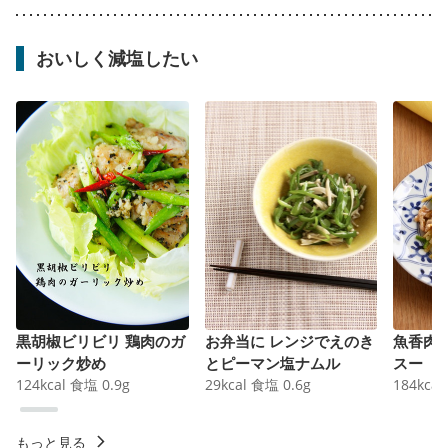
おいしく減塩したい
黒胡椒ビリビリ 鶏肉のガ
お弁当に レンジでえのき
魚香肉
ーリック炒め
とピーマン塩ナムル
スー
124
kcal
食塩
0.9
g
29
kcal
食塩
0.6
g
184
kcal
もっと見る