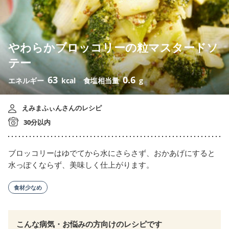
やわらかブロッコリーの粒マスタードソ
テー
63
0.6
エネルギー
kcal
食塩相当量
g
えみまふぃんさんのレシピ
30分以内
ブロッコリーはゆでてから水にさらさず、おかあげにすると
水っぽくならず、美味しく仕上がります。
食材少なめ
こんな病気・お悩みの方向けのレシピです