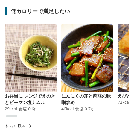
低カロリーで満足したい
お弁当に レンジでえのき
にんにくの芽と蒟蒻の味
えびと
とピーマン塩ナムル
噌炒め
72
kcal
29
kcal
食塩
0.6
g
46
kcal
食塩
0.7
g
もっと見る