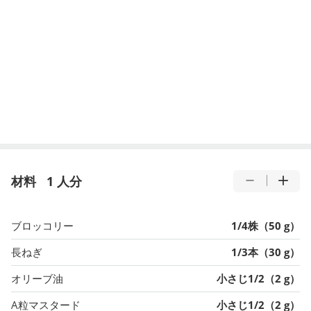
材料
1 人分
ブロッコリー
1/4株（50 g）
長ねぎ
1/3本（30 g）
オリーブ油
小さじ1/2（2 g）
A粒マスタード
小さじ1/2（2 g）