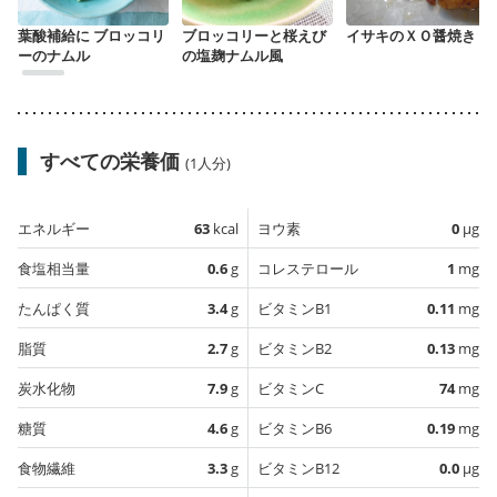
葉酸補給に ブロッコリ
ブロッコリーと桜えび
イサキのＸＯ醤焼き
ーのナムル
の塩麹ナムル風
すべての栄養価
(1人分)
エネルギー
63
kcal
ヨウ素
0
µg
食塩相当量
0.6
g
コレステロール
1
mg
たんぱく質
3.4
g
ビタミンB1
0.11
mg
脂質
2.7
g
ビタミンB2
0.13
mg
炭水化物
7.9
g
ビタミンC
74
mg
糖質
4.6
g
ビタミンB6
0.19
mg
食物繊維
3.3
g
ビタミンB12
0.0
µg