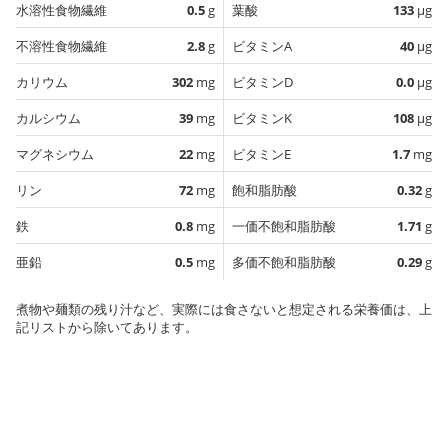
水溶性食物繊維
0.5
g
葉酸
133
µg
不溶性食物繊維
2.8
g
ビタミンA
40
µg
カリウム
302
mg
ビタミンD
0.0
µg
カルシウム
39
mg
ビタミンK
108
µg
マグネシウム
22
mg
ビタミンE
1.7
mg
リン
72
mg
飽和脂肪酸
0.32
g
鉄
0.8
mg
一価不飽和脂肪酸
1.71
g
亜鉛
0.5
mg
多価不飽和脂肪酸
0.29
g
煮物や麺類の残り汁など、実際には食さないと想定される栄養価は、上
記リストから除いてあります。