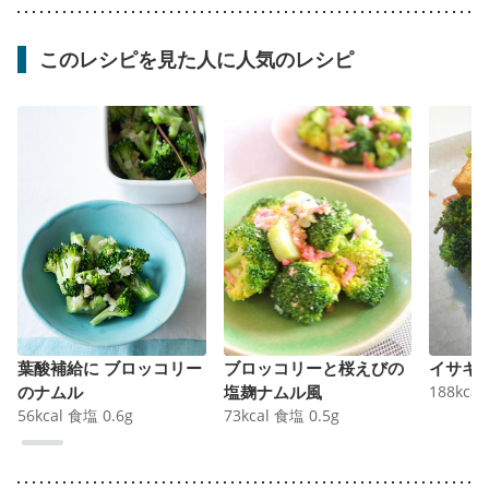
このレシピを見た人に人気のレシピ
葉酸補給に ブロッコリー
ブロッコリーと桜えびの
イサキ
のナムル
塩麹ナムル風
188
kcal
56
kcal
食塩
0.6
g
73
kcal
食塩
0.5
g