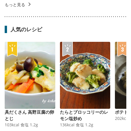
もっと見る
人気のレシピ
具だくさん 高野豆腐の卵
たらとブロッコリーのレ
ポテト
とじ
モン塩炒め
202
kcal
103
kcal
食塩
1.2
g
136
kcal
食塩
1.2
g