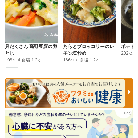
具だくさん 高野豆腐の卵
たらとブロッコリーのレ
ポテト
とじ
モン塩炒め
202
kcal
103
kcal
食塩
1.2
g
136
kcal
食塩
1.2
g