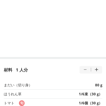
材料
1 人分
まだい（切り身）
80 g
ほうれん草
1/6束（30 g）
トマト
1/6個（30 g）