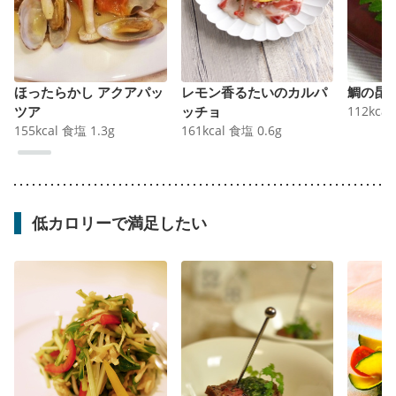
ほったらかし アクアパッ
レモン香るたいのカルパ
鯛の昆
ツア
ッチョ
112
kcal
155
kcal
食塩
1.3
g
161
kcal
食塩
0.6
g
低カロリーで満足したい