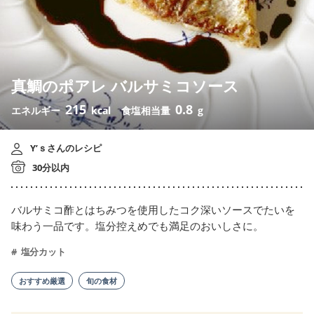
真鯛のポアレ バルサミコソース
215
0.8
エネルギー
kcal
食塩相当量
g
Y’ｓさんのレシピ
30分以内
バルサミコ酢とはちみつを使用したコク深いソースでたいを
味わう一品です。塩分控えめでも満足のおいしさに。
塩分カット
おすすめ厳選
旬の食材