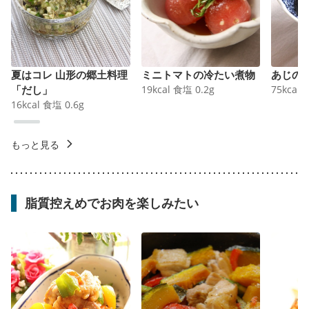
夏はコレ 山形の郷土料理
ミニトマトの冷たい煮物
あじの
「だし」
19
kcal
食塩
0.2
g
75
kcal
16
kcal
食塩
0.6
g
もっと見る
脂質控えめでお肉を楽しみたい