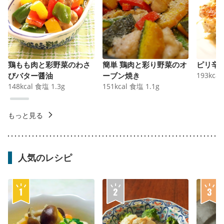
鶏もも肉と彩野菜のわさ
簡単 鶏肉と彩り野菜のオ
ピリ辛
びバター醤油
ーブン焼き
193
kcal
148
kcal
食塩
1.3
g
151
kcal
食塩
1.1
g
もっと見る
人気のレシピ