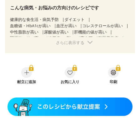
こんな病気・お悩みの方向けのレシピです
健康的な食生活・病気予防
ダイエット
血糖値・HbA1cが高い
血圧が高い
コレステロールが高い
中性脂肪が高い
尿酸値が高い
肝機能の値が高い
腎機能の値が高い
糖尿病（2型）
高血圧
脂質異常症
さらに表示する
高尿酸血症（痛風）
狭心症
心筋梗塞
心臓弁膜症
心不全
胃ポリープ
胆石症
慢性膵炎（移行期・寛解期）
非アルコール性脂肪肝
痔
慢性便秘症
過敏性腸症候群（IBS）
睡眠時無呼吸症候群
糖尿病性腎症（第１期）
糖尿病性腎症（第２期）
糖尿病性腎症（第３期）
CKD（ステージ１）
CKD（ステージ２）
献立に追加
乳がん（抗がん剤治療中）
お気に入り
印刷
乳がん（ホルモン療法中）
乳がん（放射線治療中）
乳がん治療を終えた方・経過観察中の方など
味の感じ方が変わった
食欲がない
妊娠中(初期)
妊婦健診・体重増加が気になる（初期）
妊婦健診・血圧が気になる（初期）
妊婦健診・血糖値が気になる（初期）
妊娠高血圧(中期)
妊娠糖尿病(初期)
産後（母乳）
産後（混合栄養）
産後（ミルク）
骨折
骨粗しょう症
関節リウマチ
乾癬
フレイル（年齢に合わせた体作り）
低栄養予防