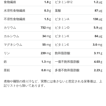
食物繊維
1.8
g
ビタミンB12
1.2
µg
水溶性食物繊維
0.3
g
葉酸
87
µg
不溶性食物繊維
1.5
g
ビタミンA
138
µg
カリウム
732
mg
ビタミンD
5.9
µg
カルシウム
34
mg
ビタミンK
84
µg
マグネシウム
55
mg
ビタミンE
3.0
mg
リン
239
mg
飽和脂肪酸
3.11
g
鉄
1.3
mg
一価不飽和脂肪酸
4.03
g
亜鉛
0.8
mg
多価不飽和脂肪酸
2.23
g
煮物や麺類の残り汁など、実際には食さないと想定される栄養価は、上
記リストから除いてあります。