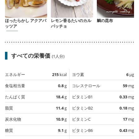
ほったらかし アクアパ
レモン香るたいのカル
鯛の昆布
ッツア
パッチョ
すべての栄養価
(1人分)
エネルギー
215
kcal
ヨウ素
6
µg
食塩相当量
0.8
g
コレステロール
59
mg
たんぱく質
18.4
g
ビタミンB1
0.33
mg
脂質
11.4
g
ビタミンB2
0.18
mg
炭水化物
10.9
g
ビタミンC
17
mg
糖質
9.1
g
ビタミンB6
0.43
mg