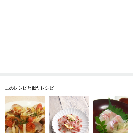
貧血対策
ニキビ・肌荒れ
妊活中
更年期
このレシピと似たレシピ