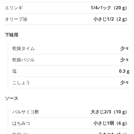
エリンギ
1/4パック（20 g）
オリーブ油
小さじ1/2（2 g）
下味用
乾燥タイム
少々
乾燥バジル
少々
塩
0.3 g
こしょう
少々
ソース
バルサミコ酢
大さじ2/3（10 g）
はちみつ
小さじ1弱（6 g）