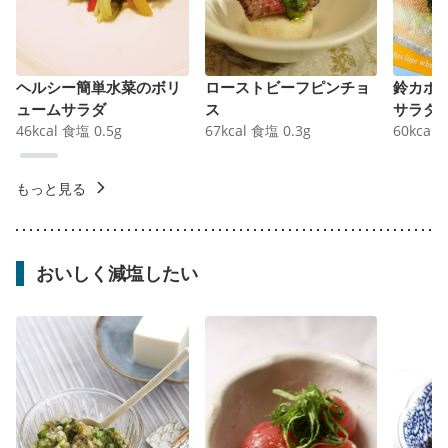
ヘルシー簡単水菜のボリ
ローストビーフピンチョ
鈴カボ
ュームサラダ
ス
サラダ
46
kcal
食塩
0.5
g
67
kcal
食塩
0.3
g
60
kcal
もっと見る
おいしく減塩したい