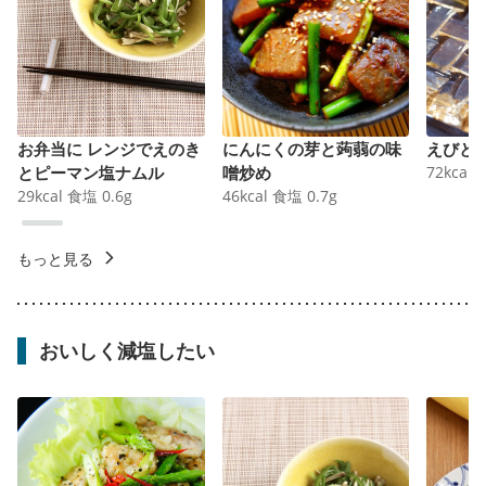
お弁当に レンジでえのき
にんにくの芽と蒟蒻の味
えびと
とピーマン塩ナムル
噌炒め
72
kcal
29
kcal
食塩
0.6
g
46
kcal
食塩
0.7
g
もっと見る
おいしく減塩したい