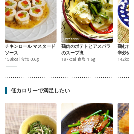
チキンロール マスタード
鶏肉のポテトとアスパラ
鶏むね
ソース
のスープ煮
辛炒め
158
kcal
食塩
0.6
g
187
kcal
食塩
1.6
g
142
kcal
低カロリーで満足したい