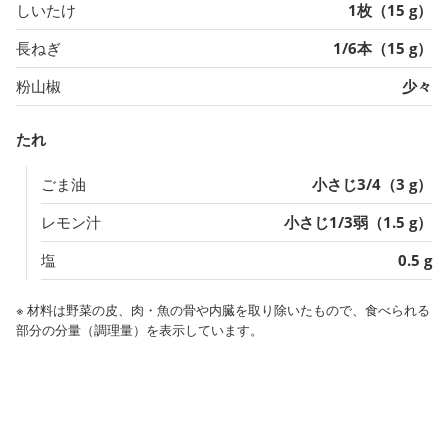
しいたけ
1枚（15 g）
長ねぎ
1/6本（15 g）
粉山椒
少々
たれ
ごま油
小さじ3/4（3 g）
レモン汁
小さじ1/3弱（1.5 g）
塩
0.5 g
※ 材料は野菜の皮、肉・魚の骨や内臓を取り除いたもので、食べられる
部分の分量（調理量）を表示しています。