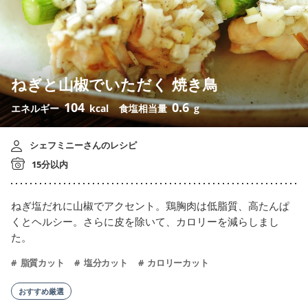
ねぎと山椒でいただく 焼き鳥
104
0.6
エネルギー
kcal
食塩相当量
g
シェフミニーさんのレシピ
15分以内
ねぎ塩だれに山椒でアクセント。鶏胸肉は低脂質、高たんぱ
くとヘルシー。さらに皮を除いて、カロリーを減らしまし
た。
脂質カット
塩分カット
カロリーカット
おすすめ厳選