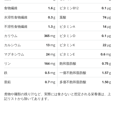
食物繊維
1.6
g
ビタミンB12
0.1
µg
水溶性食物繊維
0.3
g
葉酸
74
µg
不溶性食物繊維
1.3
g
ビタミンA
14
µg
カリウム
365
mg
ビタミンD
0.1
µg
カルシウム
13
mg
ビタミンK
22
µg
マグネシウム
24
mg
ビタミンE
0.6
mg
リン
164
mg
飽和脂肪酸
0.75
g
鉄
0.5
mg
一価不飽和脂肪酸
1.57
g
亜鉛
0.7
mg
多価不飽和脂肪酸
1.50
g
煮物や麺類の残り汁など、実際には食さないと想定される栄養価は、上
記リストから除いてあります。