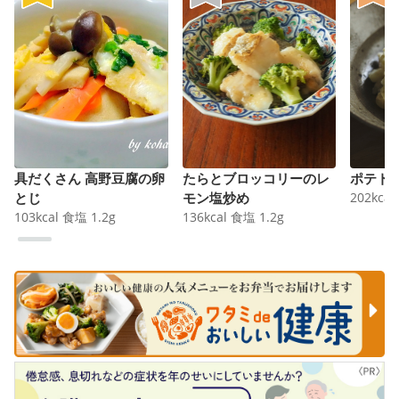
具だくさん 高野豆腐の卵
たらとブロッコリーのレ
ポテト
とじ
モン塩炒め
202
kcal
103
kcal
食塩
1.2
g
136
kcal
食塩
1.2
g