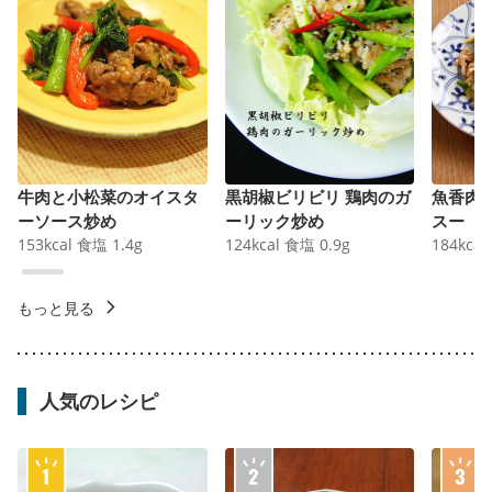
牛肉と小松菜のオイスタ
黒胡椒ビリビリ 鶏肉のガ
魚香肉
ーソース炒め
ーリック炒め
スー
153
kcal
食塩
1.4
g
124
kcal
食塩
0.9
g
184
kcal
もっと見る
人気のレシピ