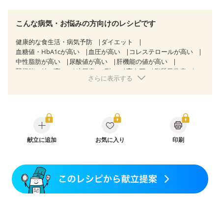
こんな病気・お悩みの方向けのレシピです
健康的な食生活・病気予防
ダイエット
血糖値・HbA1cが高い
血圧が高い
コレステロールが高い
中性脂肪が高い
尿酸値が高い
肝機能の値が高い
腎機能の値が高い
糖尿病（2型）
高血圧
脂質異常症
さらに表示する
高尿酸血症（痛風）
狭心症
心筋梗塞
心臓弁膜症
心不全
胃ポリープ
逆流性食道炎
胆石症
慢性膵炎（移行期・寛解期）
慢性便秘症
過敏性腸症候群（IBS）
糖尿病性腎症（第１期）
糖尿病性腎症（第２期）
糖尿病性腎症（第３期）
CKD（ステージ１）
CKD（ステージ２）
CKD（ステージ３a）
献立に追加
CKD（ステージ３b）
お気に入り
印刷
乳がん（抗がん剤治療中）
乳がん（ホルモン療法中）
乳がん（放射線治療中）
乳がん治療を終えた方・経過観察中の方など
飲み込みにくい
食欲がない
産後（ミルク）
骨折
骨粗しょう症
関節リウマチ
乾癬
フレイル（年齢に合わせた体作り）
低栄養予防
貧血対策
ニキビ・肌荒れ
妊活中
更年期