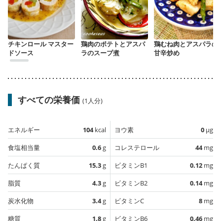
チキンロール マスター
鶏肉のポテトとアスパ
鶏むね肉とアスパラの
ドソース
ラのスープ煮
甘辛炒め
すべての栄養価
(1人分)
エネルギー
104
kcal
ヨウ素
0
µg
食塩相当量
0.6
g
コレステロール
44
mg
たんぱく質
15.3
g
ビタミンB1
0.12
mg
脂質
4.3
g
ビタミンB2
0.14
mg
炭水化物
3.4
g
ビタミンC
8
mg
糖質
1.8
g
ビタミンB6
0.46
mg