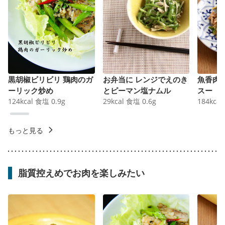
黒胡椒ビリビリ 鶏肉のガ
お弁当に レンジでえのき
魚香肉
ーリック炒め
とピーマン塩ナムル
スー
124
kcal
食塩
0.9
g
29
kcal
食塩
0.6
g
184
kcal
もっと見る
脂質控えめでお肉を楽しみたい