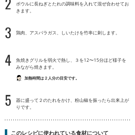
2
ボウルに長ねぎとたれの調味料を入れて混ぜ合わせてお
きます。
3
鶏肉、アスパラガス、しいたけを竹串に刺します。
4
魚焼きグリルを弱火で熱し、３を12〜15分ほど様子を
みながら焼きます。
加熱時間は２人分の目安です。
5
器に盛って２のたれをかけ、粉山椒を振ったら出来上が
りです。
このレシピに使われている食材について