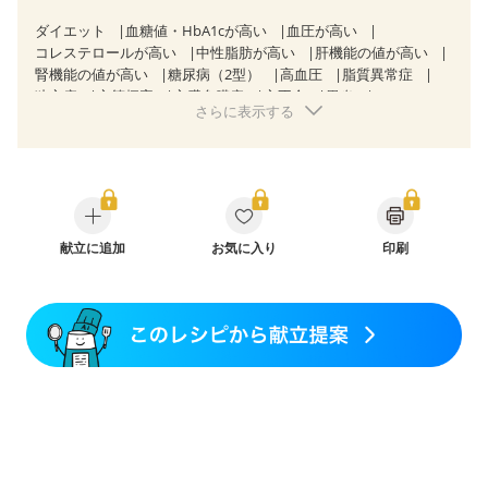
ダイエット
血糖値・HbA1cが高い
血圧が高い
コレステロールが高い
中性脂肪が高い
肝機能の値が高い
腎機能の値が高い
糖尿病（2型）
高血圧
脂質異常症
狭心症
心筋梗塞
心臓弁膜症
心不全
胃炎
さらに表示する
胃ポリープ
逆流性食道炎
胆石症
慢性膵炎（移行期・寛解期）
痔
慢性便秘症
過敏性腸症候群（IBS）
糖尿病性腎症（第１期）
糖尿病性腎症（第２期）
糖尿病性腎症（第３期）
CKD（ステージ１）
CKD（ステージ２）
CKD（ステージ３a）
CKD（ステージ３b）
透析
乳がん（抗がん剤治療中）
献立に追加
お気に入り
乳がん（ホルモン療法中）
印刷
乳がん（放射線治療中）
乳がん治療を終えた方・経過観察中の方など
胃がん（抗がん剤治療中）
胃がん治療を終えた方・経過観察中の方
大腸がん治療を終えた方・経過観察中の方
大腸がん（抗がん剤治療中）
大腸がん（放射線治療中）
味の感じ方が変わった
食欲がない
妊娠中(初期)
妊婦健診・体重増加が気になる（初期）
妊婦健診・血圧が気になる（初期）
妊婦健診・血糖値が気になる（初期）
妊娠高血圧(中期)