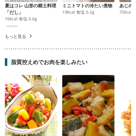
夏はコレ 山形の郷土料理
ミニトマトの冷たい煮物
あじの
「だし」
19
kcal
食塩
0.2
g
75
kcal
16
kcal
食塩
0.6
g
もっと見る
脂質控えめでお肉を楽しみたい