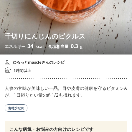
千切りにんじんのピクルス
34
0.3
エネルギー
kcal
食塩相当量
g
ゆるっとmascleさんのレシピ
1時間以上
人参の甘味が美味しい一品。目や皮膚の健康を守るビタミンA
が、1日摂りたい量の約1/2も摂れます。
食材少なめ
こんな病気・お悩みの方向けのレシピです