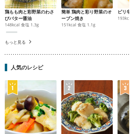
鶏もも肉と彩野菜のわさ
簡単 鶏肉と彩り野菜のオ
ピリ辛
びバター醤油
ーブン焼き
193
kcal
148
kcal
食塩
1.3
g
151
kcal
食塩
1.1
g
もっと見る
人気のレシピ