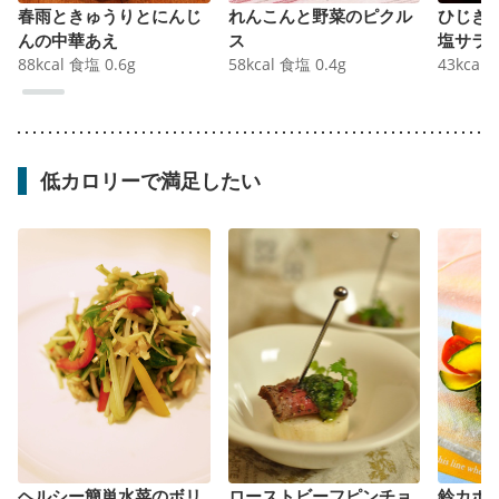
春雨ときゅうりとにんじ
れんこんと野菜のピクル
ひじき 
んの中華あえ
ス
塩サラ
88
kcal
食塩
0.6
g
58
kcal
食塩
0.4
g
43
kcal
低カロリーで満足したい
ヘルシー簡単水菜のボリ
ローストビーフピンチョ
鈴カボ