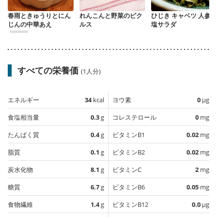
春雨ときゅうりとにん
れんこんと野菜のピク
ひじき キャベツ 人参の
じんの中華あえ
ルス
塩サラダ
すべての栄養価
(1人分)
エネルギー
34
kcal
ヨウ素
0
µg
食塩相当量
0.3
g
コレステロール
0
mg
たんぱく質
0.4
g
ビタミンB1
0.02
mg
脂質
0.1
g
ビタミンB2
0.02
mg
炭水化物
8.1
g
ビタミンC
2
mg
糖質
6.7
g
ビタミンB6
0.05
mg
食物繊維
1.4
g
ビタミンB12
0.0
µg