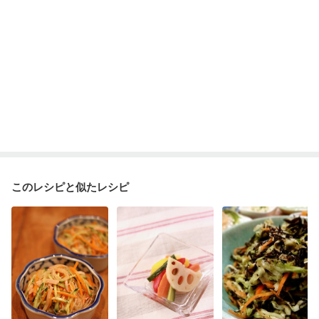
妊娠糖尿病(初期)
産後（母乳）
産後（混合栄養）
乾癬
貧血対策
ニキビ・肌荒れ
更年期
このレシピと似たレシピ