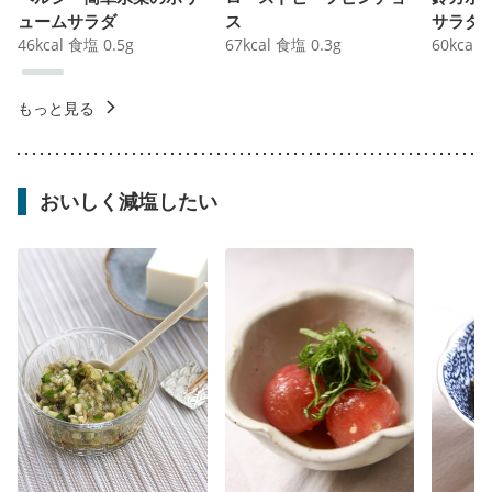
ュームサラダ
ス
サラダ
46
kcal
食塩
0.5
g
67
kcal
食塩
0.3
g
60
kcal
もっと見る
おいしく減塩したい