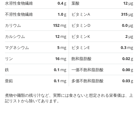
水溶性食物繊維
0.4
g
葉酸
12
µg
不溶性食物繊維
1.0
g
ビタミンA
315
µg
カリウム
152
mg
ビタミンD
0.0
µg
カルシウム
12
mg
ビタミンK
2
µg
マグネシウム
5
mg
ビタミンE
0.3
mg
リン
16
mg
飽和脂肪酸
0.02
g
鉄
0.1
mg
一価不飽和脂肪酸
0.00
g
亜鉛
0.1
mg
多価不飽和脂肪酸
0.03
g
煮物や麺類の残り汁など、実際には食さないと想定される栄養価は、上
記リストから除いてあります。