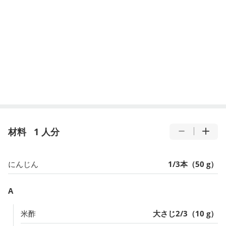
材料
1 人分
にんじん
1/3本（50 g）
A
米酢
大さじ2/3（10 g）