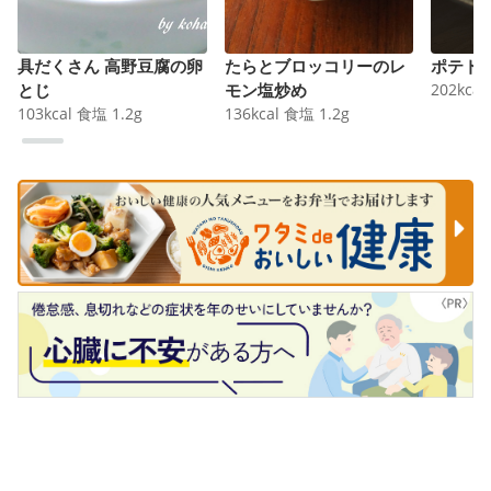
具だくさん 高野豆腐の卵
たらとブロッコリーのレ
ポテト
とじ
モン塩炒め
202
kcal
103
kcal
食塩
1.2
g
136
kcal
食塩
1.2
g