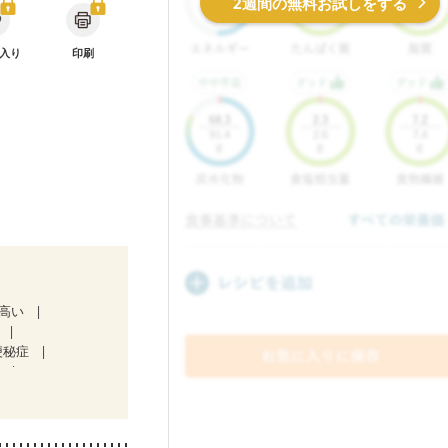
2週間の無料お試しをする
入り
印刷
が高い
便秘症
）
ど
妊娠中(初期)