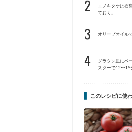
2
エノキタケは石突
ておく。
3
オリーブオイル
4
グラタン皿にベ
スターで12〜1
このレシピに使