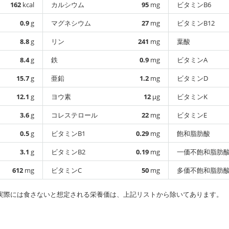
162
kcal
カルシウム
95
mg
ビタミンB6
0.9
g
マグネシウム
27
mg
ビタミンB12
8.8
g
リン
241
mg
葉酸
8.4
g
鉄
0.9
mg
ビタミンA
15.7
g
亜鉛
1.2
mg
ビタミンD
12.1
g
ヨウ素
12
µg
ビタミンK
3.6
g
コレステロール
22
mg
ビタミンE
0.5
g
ビタミンB1
0.29
mg
飽和脂肪酸
3.1
g
ビタミンB2
0.19
mg
一価不飽和脂肪
612
mg
ビタミンC
50
mg
多価不飽和脂肪
実際には食さないと想定される栄養価は、上記リストから除いてあります。