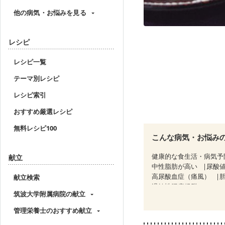
他の病気・お悩みを見る
レシピ
レシピ一覧
テーマ別レシピ
レシピ索引
おすすめ厳選レシピ
無料レシピ100
こんな病気・お悩み
健康的な食生活・病気予
献立
中性脂肪が高い
尿酸
高尿酸血症（痛風）
献立検索
過敏性腸症候群（IBS）
筑波大学附属病院の献立
糖尿病性腎症（第３期）
乳がん（ホルモン療法中
管理栄養士のおすすめ献立
妊婦健診・体重増加が気