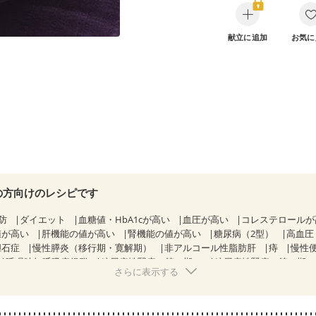
献立に追加
お気に
の方向けのレシピです
防
ダイエット
血糖値・HbA1cが高い
血圧が高い
コレステロール
値が高い
肝機能の値が高い
腎機能の値が高い
糖尿病（2型）
高血圧
胆石症
慢性膵炎（移行期・寛解期）
非アルコール性脂肪肝
痔
慢性
睡眠時無呼吸症候群
糖尿病性腎症（第１期）
糖尿病性腎症（第２期
さらに表示する
CKD（ステージ１）
CKD（ステージ２）
乳がん（抗がん剤治療中）
）
乳がん（放射線治療中）
乳がん治療を終えた方・経過観察中の方な
になる（初期）
妊婦健診・血圧が気になる（初期）