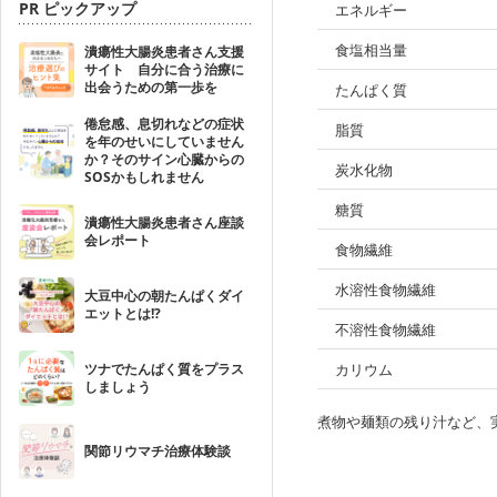
PR ピックアップ
エネルギー
食塩相当量
潰瘍性大腸炎患者さん支援
サイト 自分に合う治療に
出会うための第一歩を
たんぱく質
倦怠感、息切れなどの症状
脂質
を年のせいにしていません
か？そのサイン心臓からの
炭水化物
SOSかもしれません
糖質
潰瘍性大腸炎患者さん座談
会レポート
食物繊維
水溶性食物繊維
大豆中心の朝たんぱくダイ
エットとは!?
不溶性食物繊維
ツナでたんぱく質をプラス
カリウム
しましょう
煮物や麺類の残り汁など、
関節リウマチ治療体験談