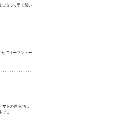
維に沿って手で裂い
のせてオーブントー
トマトの原産地は
こ...