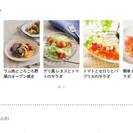
なる（初期）
妊娠高血圧(中期)
妊娠糖尿病(初期)
産後（母乳）
産
関節リウマチ
乾癬
フレイル（年齢に合わせた体作り）
貧血対策
ピ
ラム肉とごろごろ野
デリ風 レタスとトマ
トマトとセロリとパ
簡単
菜のオーブン焼き
トのサラダ
プリカのサラダ
ラダ
1人分)