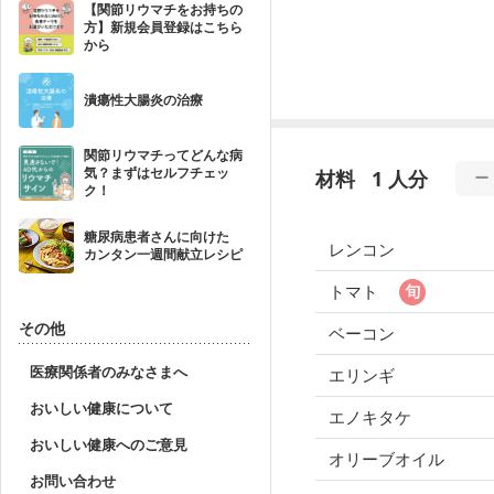
【関節リウマチをお持ちの
方】新規会員登録はこちら
から
潰瘍性大腸炎の治療
関節リウマチってどんな病
気？まずはセルフチェッ
材料
1 人分
ク！
糖尿病患者さんに向けた
レンコン
カンタン一週間献立レシピ
トマト
その他
ベーコン
医療関係者のみなさまへ
エリンギ
おいしい健康について
エノキタケ
おいしい健康へのご意見
オリーブオイル
お問い合わせ