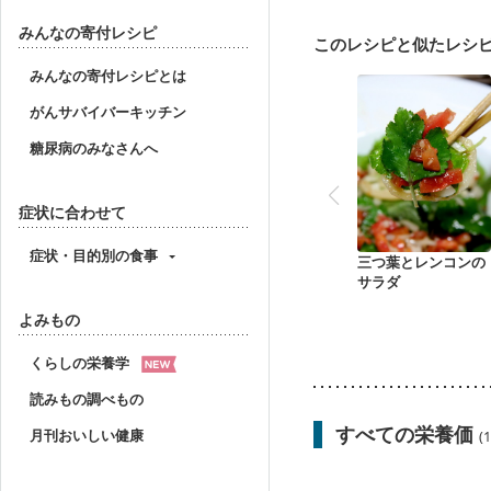
妊婦健診・血糖値が気に
産後（ミルク）
骨折
みんなの寄付レシピ
このレシピと似たレシ
妊活中
更年期
みんなの寄付レシピとは
がんサバイバーキッチン
糖尿病のみなさんへ
症状に合わせて
症状・目的別の食事
三つ葉とレンコンの
サラダ
よみもの
くらしの栄養学
読みもの調べもの
すべての栄養価
月刊おいしい健康
(