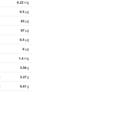
0.22
mg
0.5
µg
63
µg
67
µg
0.5
µg
6
µg
1.4
mg
3.56
g
酸
3.27
g
酸
0.61
g