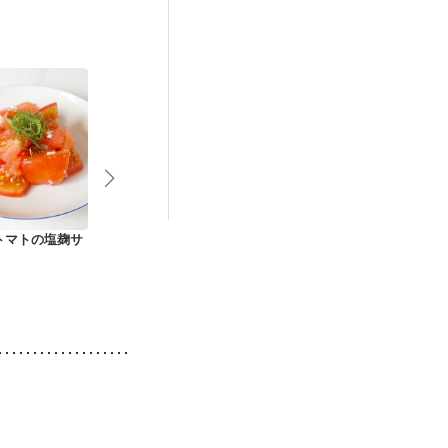
後（混合栄養）
ニキビ・肌荒れ
トマトの塩麹サ
チーズの入った南瓜
トマトとわかめと青
トマトのパセ
サラダ
じそのアレンジ冷奴
ズパン粉焼き