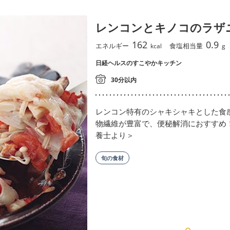
レンコンとキノコのラザ
162
0.9
エネルギー
食塩相当量
kcal
g
日経ヘルスのすこやかキッチン
30分以内
レンコン特有のシャキシャキとした食
物繊維が豊富で、便秘解消におすすめ
養士より＞
旬の食材