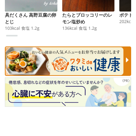
具だくさん 高野豆腐の卵
たらとブロッコリーのレ
ポテト
とじ
モン塩炒め
202
kcal
103
kcal
食塩
1.2
g
136
kcal
食塩
1.2
g