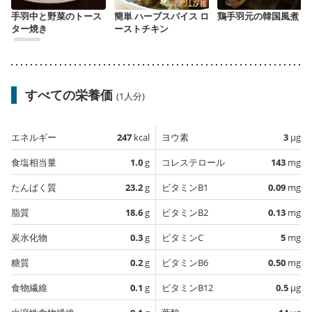
手羽中と野菜のトース
簡単 ハーブスパイス ロ
鶏手羽元の韓国風煮
ター焼き
ーストチキン
すべての栄養価
(1人分)
エネルギー
247
kcal
ヨウ素
3
µg
食塩相当量
1.0
g
コレステロール
143
mg
たんぱく質
23.2
g
ビタミンB1
0.09
mg
脂質
18.6
g
ビタミンB2
0.13
mg
炭水化物
0.3
g
ビタミンC
5
mg
糖質
0.2
g
ビタミンB6
0.50
mg
食物繊維
0.1
g
ビタミンB12
0.5
µg