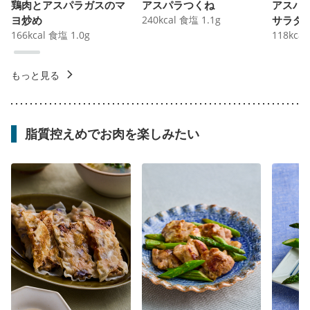
鶏肉とアスパラガスのマ
アスパラつくね
アスパ
ヨ炒め
240
kcal
食塩
1.1
g
サラダ
166
kcal
食塩
1.0
g
118
kcal
もっと見る
脂質控えめでお肉を楽しみたい