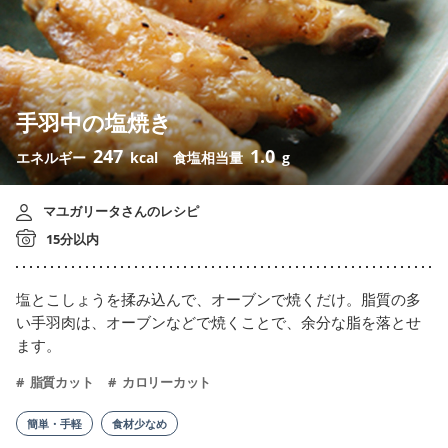
手羽中の塩焼き
247
1.0
エネルギー
kcal
食塩相当量
g
マユガリータさんのレシピ
15分以内
塩とこしょうを揉み込んで、オーブンで焼くだけ。脂質の多
い手羽肉は、オーブンなどで焼くことで、余分な脂を落とせ
ます。
脂質カット
カロリーカット
簡単・手軽
食材少なめ