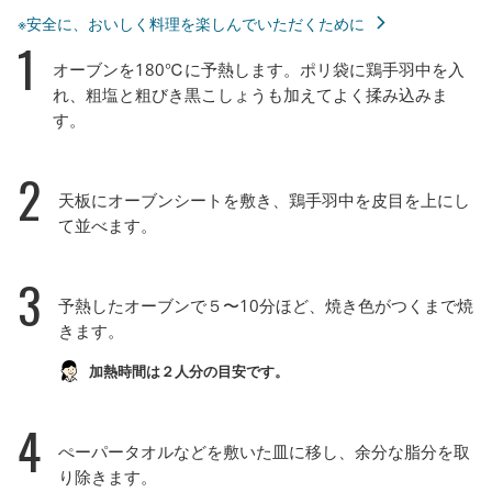
※安全に、おいしく料理を楽しんでいただくために
1
オーブンを180℃に予熱します。ポリ袋に鶏手羽中を入
れ、粗塩と粗びき黒こしょうも加えてよく揉み込みま
す。
2
天板にオーブンシートを敷き、鶏手羽中を皮目を上にし
て並べます。
3
予熱したオーブンで５〜10分ほど、焼き色がつくまで焼
きます。
加熱時間は２人分の目安です。
4
ぺーパータオルなどを敷いた皿に移し、余分な脂分を取
り除きます。