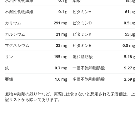
水溶性食物繊維
0.1
g
葉酸
14
µg
不溶性食物繊維
0.1
g
ビタミンA
61
µg
カリウム
291
mg
ビタミンD
0.5
µg
カルシウム
21
mg
ビタミンK
55
µg
マグネシウム
23
mg
ビタミンE
0.8
mg
リン
195
mg
飽和脂肪酸
5.18
g
鉄
0.7
mg
一価不飽和脂肪酸
9.27
g
亜鉛
1.6
mg
多価不飽和脂肪酸
2.59
g
煮物や麺類の残り汁など、実際には食さないと想定される栄養価は、上
記リストから除いてあります。