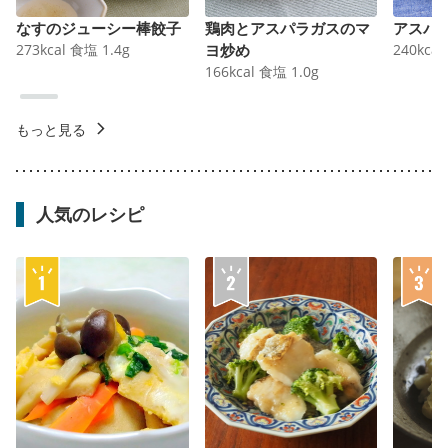
なすのジューシー棒餃子
鶏肉とアスパラガスのマ
アスパ
273
kcal
食塩
1.4
g
ヨ炒め
240
kcal
166
kcal
食塩
1.0
g
もっと見る
人気のレシピ