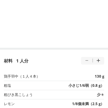
材料
1 人分
鶏手羽中（１人４本）
130 g
粗塩
小さじ1/6弱（0.8 g）
粗びき黒こしょう
少々
レモン
1/8個未満（2.5 g）