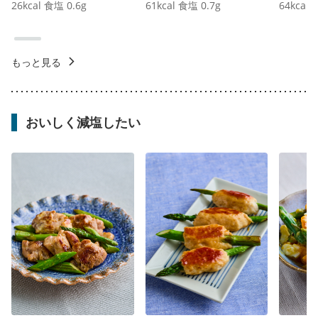
26
kcal
食塩
0.6
g
61
kcal
食塩
0.7
g
64
kcal
もっと見る
おいしく減塩したい