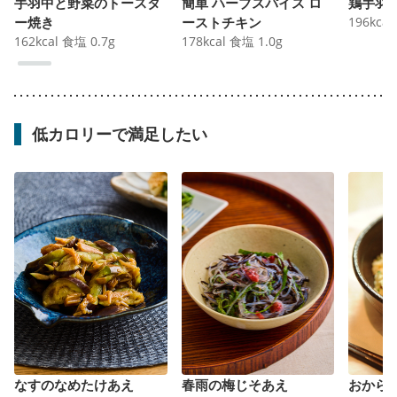
手羽中と野菜のトースタ
簡単 ハーブスパイス ロ
鶏手羽
ー焼き
ーストチキン
196
kcal
162
kcal
食塩
0.7
g
178
kcal
食塩
1.0
g
低カロリーで満足したい
なすのなめたけあえ
春雨の梅じそあえ
おから