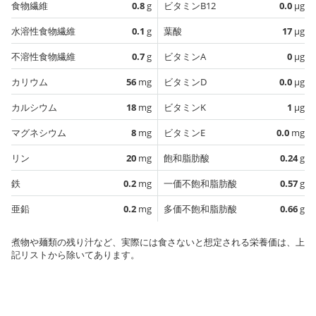
食物繊維
0.8
g
ビタミンB12
0.0
µg
水溶性食物繊維
0.1
g
葉酸
17
µg
不溶性食物繊維
0.7
g
ビタミンA
0
µg
カリウム
56
mg
ビタミンD
0.0
µg
カルシウム
18
mg
ビタミンK
1
µg
マグネシウム
8
mg
ビタミンE
0.0
mg
リン
20
mg
飽和脂肪酸
0.24
g
鉄
0.2
mg
一価不飽和脂肪酸
0.57
g
亜鉛
0.2
mg
多価不飽和脂肪酸
0.66
g
煮物や麺類の残り汁など、実際には食さないと想定される栄養価は、上
記リストから除いてあります。