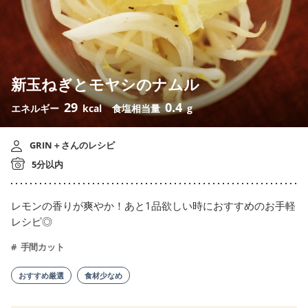
新玉ねぎとモヤシのナムル
29
0.4
エネルギー
kcal
食塩相当量
g
GRIN＋さんのレシピ
5分以内
レモンの香りが爽やか！あと1品欲しい時におすすめのお手軽
レシピ◎
手間カット
おすすめ厳選
食材少なめ