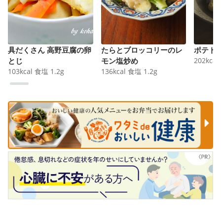
具だくさん 高野豆腐の卵
たらとブロッコリーのレ
ポテト
とじ
モン塩炒め
202
kcal
103
kcal
食塩
1.2
g
136
kcal
食塩
1.2
g