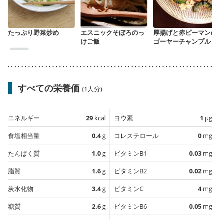
たっぷり野菜炒め
エスニックそぼろのっ
厚揚げと赤ピーマンの
けご飯
ゴーヤーチャンプル
すべての栄養価
(1人分)
エネルギー
29
kcal
ヨウ素
1
µg
食塩相当量
0.4
g
コレステロール
0
mg
たんぱく質
1.0
g
ビタミンB1
0.03
mg
脂質
1.6
g
ビタミンB2
0.02
mg
炭水化物
3.4
g
ビタミンC
4
mg
糖質
2.6
g
ビタミンB6
0.05
mg