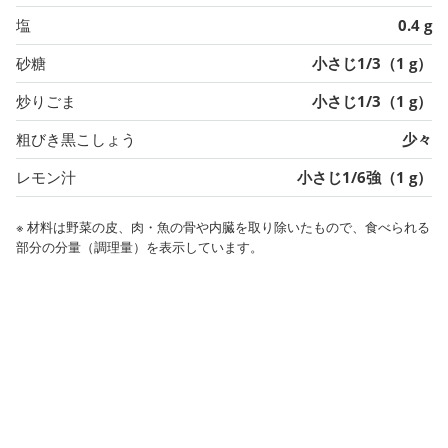
塩
0.4 g
砂糖
小さじ1/3（1 g）
炒りごま
小さじ1/3（1 g）
粗びき黒こしょう
少々
レモン汁
小さじ1/6強（1 g）
※ 材料は野菜の皮、肉・魚の骨や内臓を取り除いたもので、食べられる
部分の分量（調理量）を表示しています。