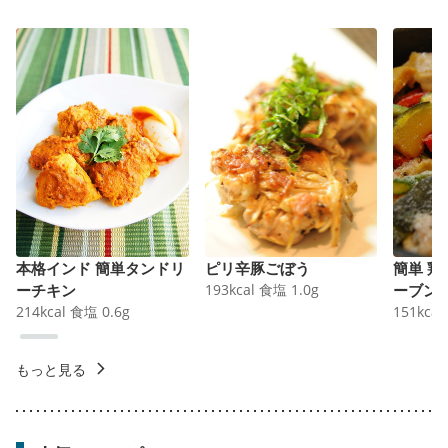
本格インド 簡単タンドリ
ピリ辛豚ごぼう
簡単 
ーチキン
193
kcal
食塩
1.0
g
ーブン
214
kcal
食塩
0.6
g
151
kcal
もっと見る