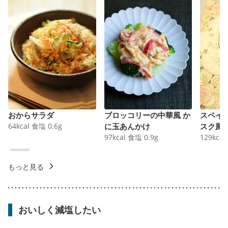
おからサラダ
ブロッコリーの中華風 か
スペイ
64
kcal
食塩
0.6
g
に玉あんかけ
スク風
97
kcal
食塩
0.9
g
129
kcal
もっと見る
おいしく減塩したい