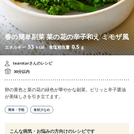
春の簡単副菜 菜の花の辛子和え ミモザ風
53
0.5
エネルギー
kcal
食塩相当量
g
tearstarさんのレシピ
30分以内
卵の黄色と菜の花の緑色が華やかな副菜。ピリッと辛子醤油
が美味しさを引き立てます。
簡単・手軽
食材少なめ
こんな病気・お悩みの方向けのレシピです