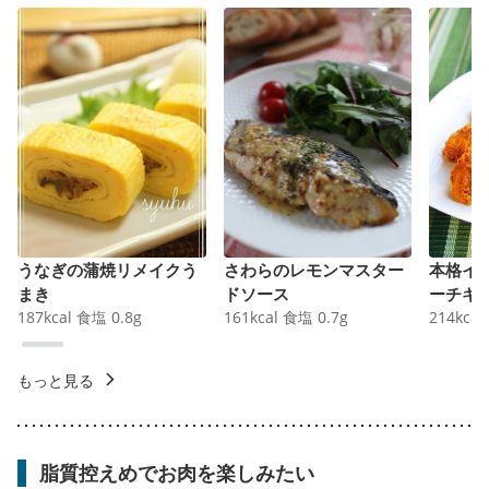
うなぎの蒲焼リメイクう
さわらのレモンマスター
本格イ
まき
ドソース
ーチキ
187
kcal
食塩
0.8
g
161
kcal
食塩
0.7
g
214
kcal
もっと見る
脂質控えめでお肉を楽しみたい