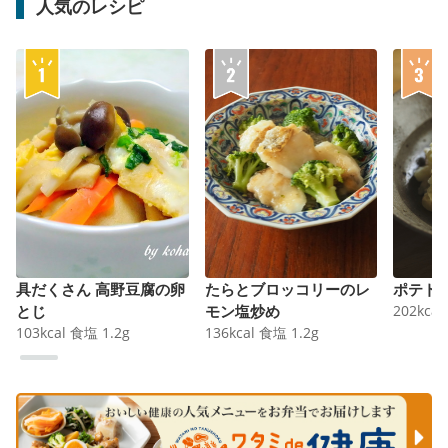
人気のレシピ
具だくさん 高野豆腐の卵
たらとブロッコリーのレ
ポテト
とじ
モン塩炒め
202
kcal
103
kcal
食塩
1.2
g
136
kcal
食塩
1.2
g