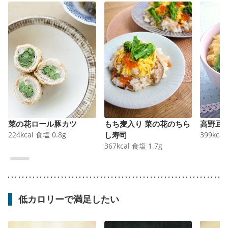
菜の花ロール豚カツ
もち麦入り 菜の花のちら
高野豆
224
kcal
食塩
0.8
g
し寿司
399
kcal
367
kcal
食塩
1.7
g
低カロリーで満足したい