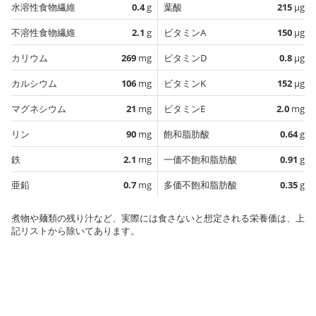
水溶性食物繊維
0.4
g
葉酸
215
µg
不溶性食物繊維
2.1
g
ビタミンA
150
µg
カリウム
269
mg
ビタミンD
0.8
µg
カルシウム
106
mg
ビタミンK
152
µg
マグネシウム
21
mg
ビタミンE
2.0
mg
リン
90
mg
飽和脂肪酸
0.64
g
鉄
2.1
mg
一価不飽和脂肪酸
0.91
g
亜鉛
0.7
mg
多価不飽和脂肪酸
0.35
g
煮物や麺類の残り汁など、実際には食さないと想定される栄養価は、上
記リストから除いてあります。