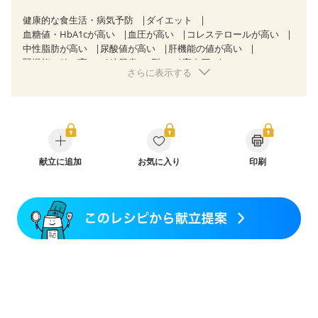
健康的な食生活・病気予防
ダイエット
血糖値・HbA1cが高い
血圧が高い
コレステロールが高い
中性脂肪が高い
尿酸値が高い
肝機能の値が高い
腎機能の値が高い
糖尿病（2型）
高血圧
さらに表示する
高尿酸血症（痛風）
胃ポリープ
胆石症
慢性膵炎（移行期・寛解期）
非アルコール性脂肪肝
慢性便秘症
過敏性腸症候群（IBS）
睡眠時無呼吸症候群
糖尿病性腎症（第１期）
糖尿病性腎症（第２期）
CKD（ステージ１）
CKD（ステージ２）
乳がん（抗がん剤治療中）
乳がん（ホルモン療法中）
乳がん（放射線治療中）
献立に追加
お気に入り
印刷
乳がん治療を終えた方・経過観察中の方など
食欲がない
産後（ミルク）
骨折
骨粗しょう症
関節リウマチ
乾癬
フレイル（年齢に合わせた体作り）
低栄養予防
貧血対策
ニキビ・肌荒れ
妊活中
更年期