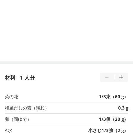
材料
1 人分
菜の花
1/3束（60 g）
和風だしの素（顆粒）
0.3 g
卵（固ゆで）
1/3個（20 g）
A水
小さじ1/3強（2 g）