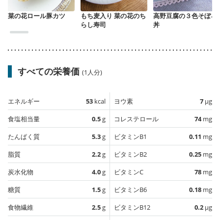
菜の花ロール豚カツ
もち麦入り 菜の花のち
高野豆腐の３色そぼろ
らし寿司
丼
すべての栄養価
(1人分)
エネルギー
53
kcal
ヨウ素
7
µg
食塩相当量
0.5
g
コレステロール
74
mg
たんぱく質
5.3
g
ビタミンB1
0.11
mg
脂質
2.2
g
ビタミンB2
0.25
mg
炭水化物
4.0
g
ビタミンC
78
mg
糖質
1.5
g
ビタミンB6
0.18
mg
食物繊維
2.5
g
ビタミンB12
0.2
µg