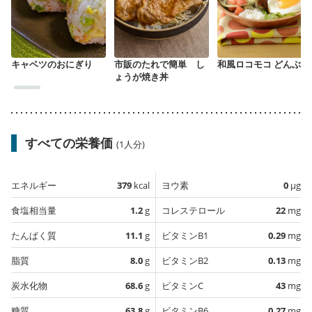
キャベツのおにぎり
市販のたれで簡単 し
和風ロコモコ どんぶり
ょうが焼き丼
すべての栄養価
(1人分)
エネルギー
379
kcal
ヨウ素
0
µg
食塩相当量
1.2
g
コレステロール
22
mg
たんぱく質
11.1
g
ビタミンB1
0.29
mg
脂質
8.0
g
ビタミンB2
0.13
mg
炭水化物
68.6
g
ビタミンC
43
mg
糖質
63.8
g
ビタミンB6
0.27
mg