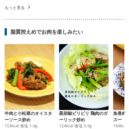
もっと見る
脂質控えめでお肉を楽しみたい
牛肉と小松菜のオイスタ
黒胡椒ビリビリ 鶏肉のガ
魚香肉
ーソース炒め
ーリック炒め
スー
153
kcal
食塩
1.4
g
124
kcal
食塩
0.9
g
184
kcal