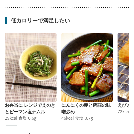
低カロリーで満足したい
お弁当に レンジでえのき
にんにくの芽と蒟蒻の味
えびと
とピーマン塩ナムル
噌炒め
72
kcal
29
kcal
食塩
0.6
g
46
kcal
食塩
0.7
g