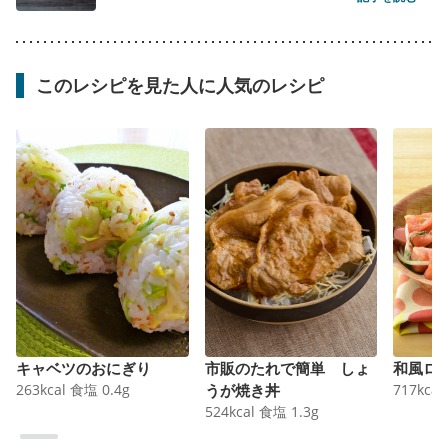
このレシピを見た人に人気のレシピ
キャベツのおにぎり
市販のたれで簡単 しょ
和風ロ
263
kcal
食塩
0.4
g
うが焼き丼
717
kcal
524
kcal
食塩
1.3
g