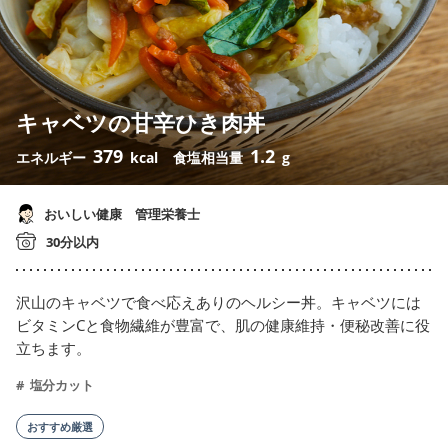
キャベツの甘辛ひき肉丼
379
1.2
エネルギー
kcal
食塩相当量
g
おいしい健康 管理栄養士
30分以内
沢山のキャベツで食べ応えありのヘルシー丼。キャベツには
ビタミンCと食物繊維が豊富で、肌の健康維持・便秘改善に役
立ちます。
塩分カット
おすすめ厳選