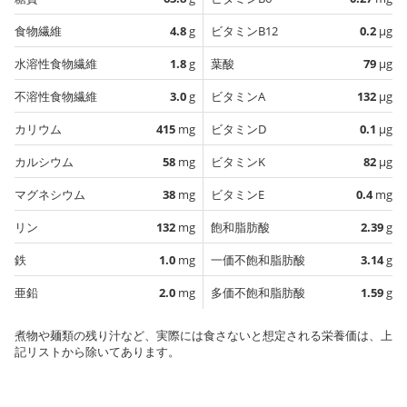
食物繊維
4.8
g
ビタミンB12
0.2
µg
水溶性食物繊維
1.8
g
葉酸
79
µg
不溶性食物繊維
3.0
g
ビタミンA
132
µg
カリウム
415
mg
ビタミンD
0.1
µg
カルシウム
58
mg
ビタミンK
82
µg
マグネシウム
38
mg
ビタミンE
0.4
mg
リン
132
mg
飽和脂肪酸
2.39
g
鉄
1.0
mg
一価不飽和脂肪酸
3.14
g
亜鉛
2.0
mg
多価不飽和脂肪酸
1.59
g
煮物や麺類の残り汁など、実際には食さないと想定される栄養価は、上
記リストから除いてあります。