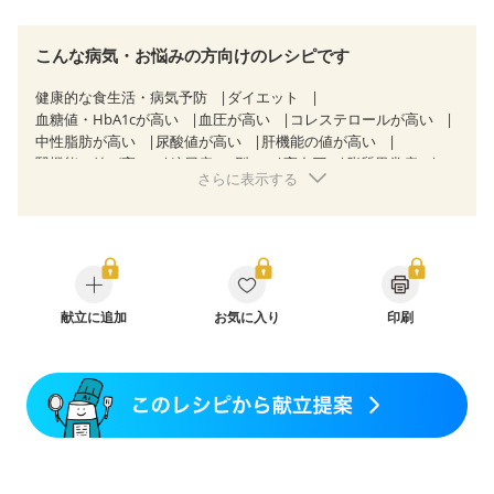
こんな病気・お悩みの方向けのレシピです
健康的な食生活・病気予防
ダイエット
血糖値・HbA1cが高い
血圧が高い
コレステロールが高い
中性脂肪が高い
尿酸値が高い
肝機能の値が高い
腎機能の値が高い
糖尿病（2型）
高血圧
脂質異常症
さらに表示する
高尿酸血症（痛風）
狭心症
心筋梗塞
心臓弁膜症
心不全
胃ポリープ
胆石症
慢性膵炎（移行期・寛解期）
非アルコール性脂肪肝
慢性便秘症
過敏性腸症候群（IBS）
睡眠時無呼吸症候群
糖尿病性腎症（第１期）
糖尿病性腎症（第２期）
糖尿病性腎症（第３期）
CKD（ステージ１）
CKD（ステージ２）
献立に追加
CKD（ステージ３a）
お気に入り
印刷
乳がん（抗がん剤治療中）
乳がん（ホルモン療法中）
乳がん（放射線治療中）
乳がん治療を終えた方・経過観察中の方など
産後（ミルク）
骨折
骨粗しょう症
関節リウマチ
乾癬
フレイル（年齢に合わせた体作り）
低栄養予防
貧血対策
ニキビ・肌荒れ
妊活中
更年期