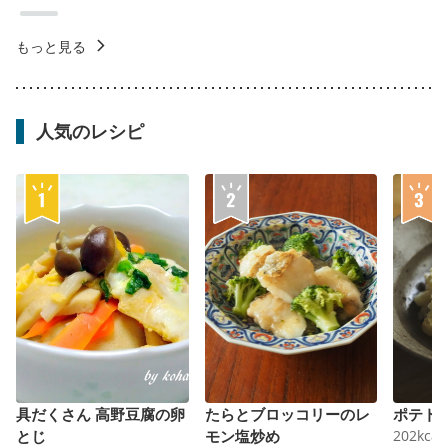
もっと見る
人気のレシピ
具だくさん 高野豆腐の卵
たらとブロッコリーのレ
ポテト
とじ
モン塩炒め
202
kcal