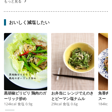
もっと見る
おいしく減塩したい
黒胡椒ビリビリ 鶏肉のガ
お弁当に レンジでえのき
魚香肉
ーリック炒め
とピーマン塩ナムル
スー
124
kcal
食塩
0.9
g
29
kcal
食塩
0.6
g
184
kcal