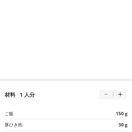
材料
1 人分
ご飯
150 g
豚ひき肉
30 g