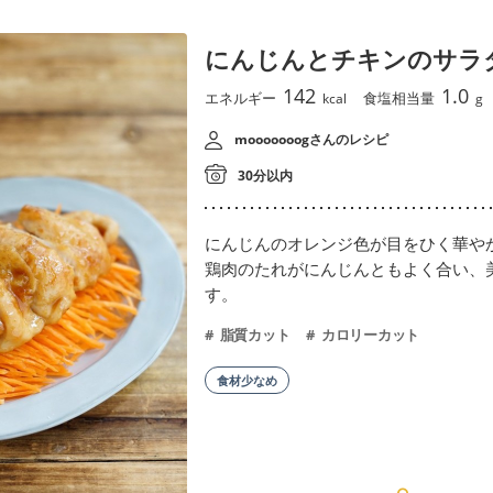
にんじんとチキンのサラ
142
1.0
エネルギー
食塩相当量
kcal
g
mooooooogさんのレシピ
30分以内
にんじんのオレンジ色が目をひく華や
鶏肉のたれがにんじんともよく合い、
す。
脂質カット
カロリーカット
食材少なめ