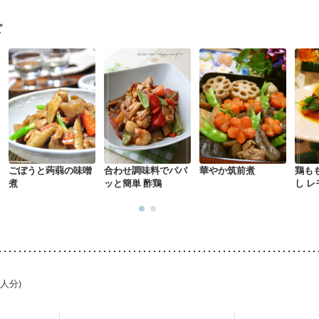
中）
大腸がん（放射線治療中）
食欲がない
消化不良
妊娠中(初期)
になる（初期）
妊婦健診・血圧が気になる（初期）
ピ
なる（初期）
妊娠高血圧(中期)
妊娠糖尿病(初期)
産後（母乳）
産
骨粗しょう症
関節リウマチ
乾癬
フレイル（年齢に合わせた体作り
中
更年期
ごぼうと蒟蒻の味噌
合わせ調味料でパパ
華やか筑前煮
鶏も
煮
ッと簡単 酢鶏
し 
1人分)