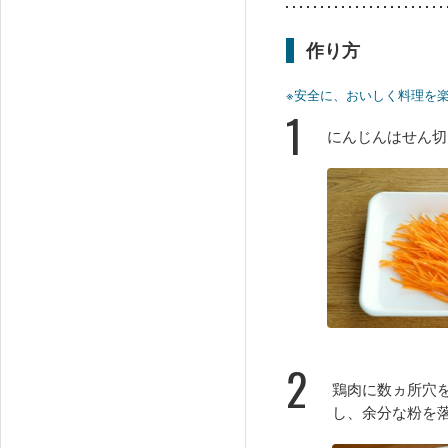
作り方
※安全に、おいしく料理を
1
にんじんはせん切
2
鶏肉に数ヵ所穴
し、余分な粉を