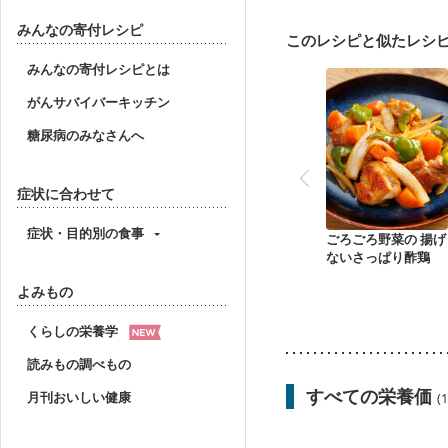
大腸がん（抗がん剤治療
妊婦健診・体重増加が気
みんなの寄付レシピ
このレシピと似たレシ
妊婦健診・血糖値が気に
産後（ミルク）
骨折
みんなの寄付レシピとは
ニキビ・肌荒れ
妊活
がんサバイバーキッチン
糖尿病のみなさんへ
症状に合わせて
症状・目的別の食事
ごろごろ野菜の 揚げ
ないさっぱり酢鶏
よみもの
くらしの栄養学
読みもの調べもの
すべての栄養価
月刊おいしい健康
(