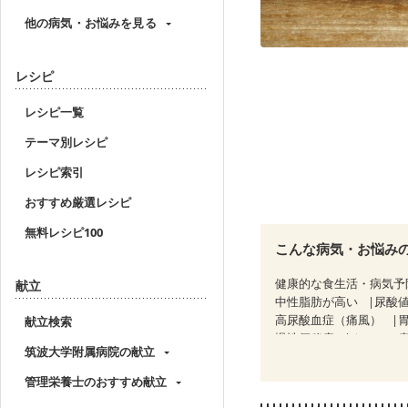
他の病気・お悩みを見る
レシピ
レシピ一覧
テーマ別レシピ
レシピ索引
おすすめ厳選レシピ
無料レシピ100
こんな病気・お悩み
健康的な食生活・病気予
献立
中性脂肪が高い
尿酸
高尿酸血症（痛風）
献立検索
慢性便秘症
クローン
筑波大学附属病院の献立
CKD（ステージ２）
C
乳がん（ホルモン療法中
管理栄養士のおすすめ献立
胃がん（抗がん剤治療中