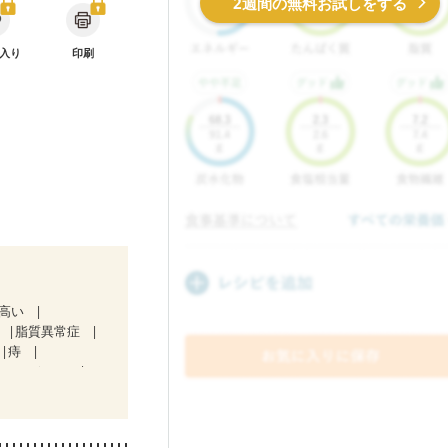
2週間の無料お試しをする
入り
印刷
が高い
脂質異常症
痔
ステージ１）
中）
ど
経過観察中の方