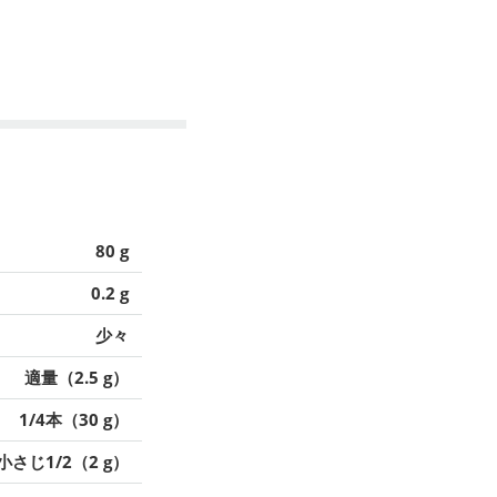
80 g
0.2 g
少々
適量（2.5 g）
1/4本（30 g）
小さじ1/2（2 g）