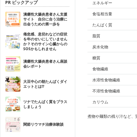
PR ピックアップ
エネルギー
食塩相当量
潰瘍性大腸炎患者さん支援
サイト 自分に合う治療に
出会うための第一歩を
たんぱく質
倦怠感、息切れなどの症状
脂質
を年のせいにしていません
か？そのサイン心臓からの
炭水化物
SOSかもしれません
糖質
潰瘍性大腸炎患者さん座談
会レポート
食物繊維
水溶性食物繊維
大豆中心の朝たんぱくダイ
エットとは!?
不溶性食物繊維
ツナでたんぱく質をプラス
カリウム
しましょう
煮物や麺類の残り汁など、
関節リウマチ治療体験談