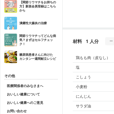
【関節リウマチをお持ちの
方】新規会員登録はこちら
から
潰瘍性大腸炎の治療
関節リウマチってどんな病
気？まずはセルフチェッ
材料
1 人分
ク！
糖尿病患者さんに向けた
鶏もも肉（皮なし）
カンタン一週間献立レシピ
塩
その他
こしょう
医療関係者のみなさまへ
小麦粉
おいしい健康について
にんじん
おいしい健康へのご意見
サラダ油
お問い合わせ