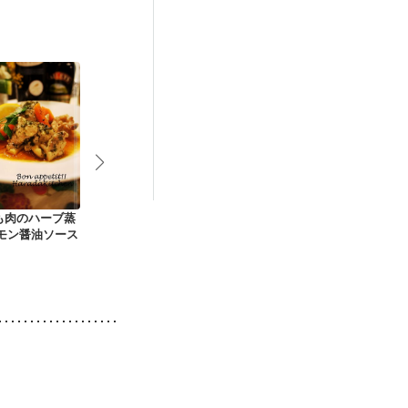
後（混合栄養）
）
貧血対策
も肉のハーブ蒸
鶏肉と彩り野菜の黒
炒り鶏
鶏肉とたけの
レモン醤油ソース
酢炒め
リ辛さっぱり