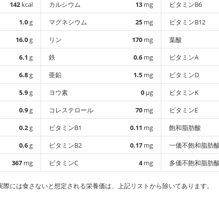
142
kcal
カルシウム
13
mg
ビタミンB6
1.0
g
マグネシウム
25
mg
ビタミンB12
16.0
g
リン
170
mg
葉酸
6.1
g
鉄
0.6
mg
ビタミンA
6.8
g
亜鉛
1.5
mg
ビタミンD
5.9
g
ヨウ素
0
µg
ビタミンK
0.9
g
コレステロール
70
mg
ビタミンE
0.2
g
ビタミンB1
0.11
mg
飽和脂肪酸
0.6
g
ビタミンB2
0.17
mg
一価不飽和脂肪
367
mg
ビタミンC
4
mg
多価不飽和脂肪
実際には食さないと想定される栄養価は、上記リストから除いてあります。