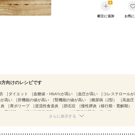
献立に追加
お気に
の方向けのレシピです
防
ダイエット
血糖値・HbA1cが高い
血圧が高い
コレステロール
値が高い
肝機能の値が高い
腎機能の値が高い
糖尿病（2型）
高血圧
胃炎
胃ポリープ
逆流性食道炎
胆石症
慢性膵炎（移行期・寛解期）
病（寛解期）
過敏性腸症候群（IBS）
糖尿病性腎症（第３期）
CKD（
さらに表示する
KD（ステージ３a）
CKD（ステージ３b）
透析
乳がん（抗がん剤治療
）
乳がん（放射線治療中）
乳がん治療を終えた方・経過観察中の方な
）
胃がん治療を終えた方・経過観察中の方
大腸がん治療を終えた方・