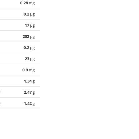
0.28
mg
0.2
µg
17
µg
202
µg
0.2
µg
23
µg
0.9
mg
1.34
g
酸
2.47
g
酸
1.42
g