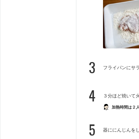
3
フライパンにサ
4
３分ほど焼いて
加熱時間は２
5
器ににんじんを