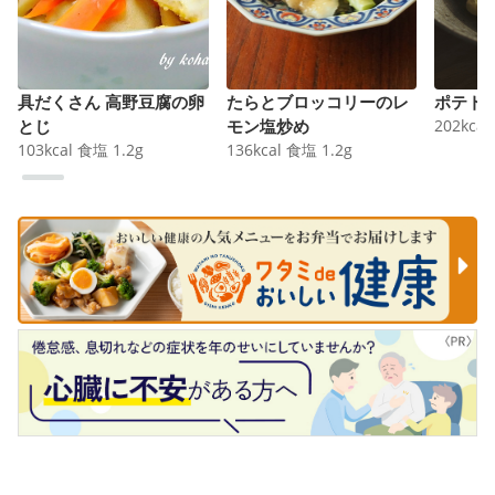
具だくさん 高野豆腐の卵
たらとブロッコリーのレ
ポテト
とじ
モン塩炒め
202
kcal
103
kcal
食塩
1.2
g
136
kcal
食塩
1.2
g