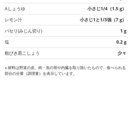
Aしょうゆ
小さじ1/4（1.5 g）
レモン汁
小さじ1と1/3強（7 g）
パセリ(みじん切り)
1 g
塩
0.2 g
粗びき黒こしょう
少々
※ 材料は野菜の皮、肉・魚の骨や内臓を取り除いたもので、食べられる
部分の分量（調理量）を表示しています。