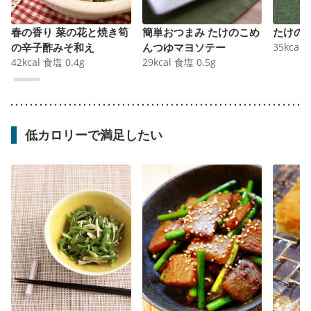
春の香り 菜の花と焼き筍
簡単おつまみ たけのこめ
たけの
の辛子酢みそ和え
んつゆマヨソテー
35
kcal
42
kcal
食塩
0.4
g
29
kcal
食塩
0.5
g
低カロリーで満足したい