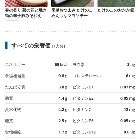
春の香り 菜の花と焼き
簡単おつまみ たけのこ
たけのこのおかか煮
筍の辛子酢みそ和え
めんつゆマヨソテー
すべての栄養価
(1人分)
エネルギー
65
kcal
ヨウ素
3
µg
食塩相当量
0.8
g
コレステロール
6
mg
たんぱく質
3.8
g
ビタミンB1
0.07
mg
脂質
4.4
g
ビタミンB2
0.05
mg
炭水化物
4.2
g
ビタミンC
12
mg
糖質
2.5
g
ビタミンB6
0.05
mg
食物繊維
1.7
g
ビタミンB12
0.0
µg