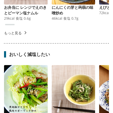
お弁当に レンジでえのき
にんにくの芽と蒟蒻の味
えびと
とピーマン塩ナムル
噌炒め
72
kcal
29
kcal
食塩
0.6
g
46
kcal
食塩
0.7
g
もっと見る
おいしく減塩したい