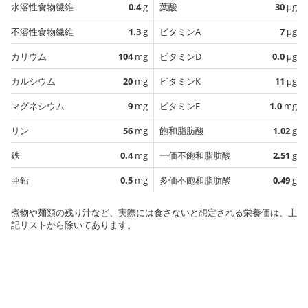
水溶性食物繊維
0.4
g
葉酸
30
µg
不溶性食物繊維
1.3
g
ビタミンA
7
µg
カリウム
104
mg
ビタミンD
0.0
µg
カルシウム
20
mg
ビタミンK
11
µg
マグネシウム
9
mg
ビタミンE
1.0
mg
リン
56
mg
飽和脂肪酸
1.02
g
鉄
0.4
mg
一価不飽和脂肪酸
2.51
g
亜鉛
0.5
mg
多価不飽和脂肪酸
0.49
g
煮物や麺類の残り汁など、実際には食さないと想定される栄養価は、上
記リストから除いてあります。