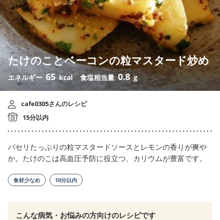
たけのことベーコンの粒マスタード炒め
65
0.8
エネルギー
kcal
食塩相当量
g
cafe0305さんのレシピ
15分以内
パセリたっぷりの粒マスタードソースとレモンの香りが爽や
か。たけのこは高血圧予防に役立つ、カリウムが豊富です。
食材少なめ
10分以内
こんな病気・お悩みの方向けのレシピです