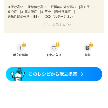
血圧が高い
尿酸値が高い
肝機能の値が高い
高血圧
狭心症
心臓弁膜症
心不全
慢性便秘症
過敏性腸症候群（IBS）
CKD（ステージ３a）
CKD（ステージ３b）
透析
乳がん（抗がん剤治療中）
さらに表示する
乳がん（ホルモン療法中）
乳がん（放射線治療中）
乳がん治療を終えた方・経過観察中の方など
味の感じ方が変わった
食欲がない
産後（ミルク）
骨折
骨粗しょう症
関節リウマチ
フレイル（年齢に合わせた体作り）
貧血対策
ニキビ・肌荒れ
妊活中
更年期
献立に追加
お気に入り
印刷