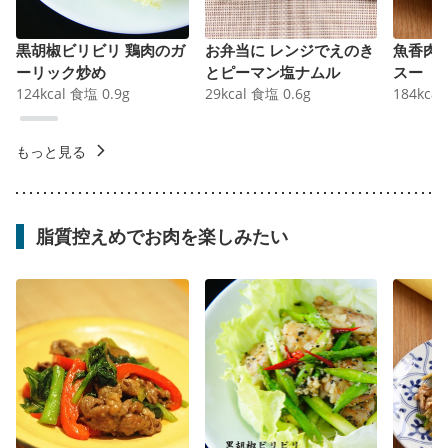
黒胡椒ビリビリ 鶏肉のガ
お弁当に レンジでえのき
魚香肉
ーリック炒め
とピーマン塩ナムル
スー
124
kcal
食塩
0.9
g
29
kcal
食塩
0.6
g
184
kcal
もっと見る
脂質控えめでお肉を楽しみたい