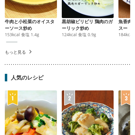
牛肉と小松菜のオイスタ
黒胡椒ビリビリ 鶏肉のガ
魚香肉
ーソース炒め
ーリック炒め
スー
153
kcal
食塩
1.4
g
124
kcal
食塩
0.9
g
184
kcal
もっと見る
人気のレシピ