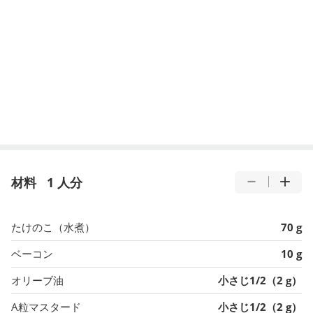
材料
1 人分
たけのこ（水煮）
70 g
ベーコン
10 g
オリーブ油
小さじ1/2（2 g）
A粒マスタード
小さじ1/2（2 g）