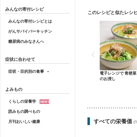
乳がん（放射線治療中）
胃がん治療を終えた方・
みんなの寄付レシピ
このレシピと似たレシ
大腸がん（放射線治療中
妊婦健診・体重増加が気
みんなの寄付レシピとは
妊婦健診・血糖値が気に
がんサバイバーキッチン
産後（ミルク）
骨折
妊活中
更年期
糖尿病のみなさんへ
症状に合わせて
症状・目的別の食事
電子レンジで 青梗菜
のお浸し
よみもの
くらしの栄養学
読みもの調べもの
すべての栄養価
月刊おいしい健康
(