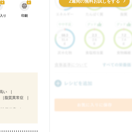
2週間の無料お試しをする
入り
印刷
が高い
脂質異常症
慢性便秘症
期）
ン療法中）