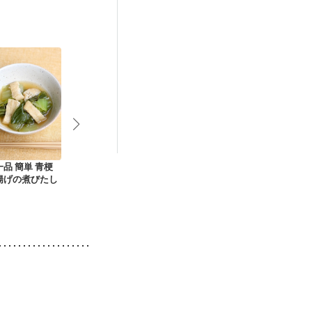
）
抗がん剤治療中）
後（混合栄養）
・肌荒れ
品 簡単 青梗
作り置き チンゲン菜
お麩とチンゲン菜の
チンゲン菜と
揚げの煮びたし
とえのきの中華あえ
中華炒め
中華炒め