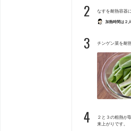
2
なすを耐熱容器
加熱時間は２
3
チンゲン菜を耐
4
２と３の粗熱が
来上がりです。