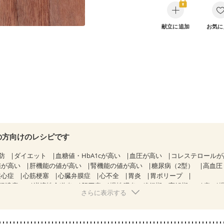
献立に追加
お気に
の方向けのレシピです
防
ダイエット
血糖値・HbA1cが高い
血圧が高い
コレステロール
値が高い
肝機能の値が高い
腎機能の値が高い
糖尿病（2型）
高血圧
狭心症
心筋梗塞
心臓弁膜症
心不全
胃炎
胃ポリープ
腸潰瘍）
逆流性食道炎
胆石症
慢性膵炎（移行期・寛解期）
痔
さらに表示する
クローン病（寛解期）
過敏性腸症候群（IBS）
糖尿病性腎症（第１
糖尿病性腎症（第３期）
CKD（ステージ１）
CKD（ステージ２）
CKD（ステージ３b）
透析
乳がん（抗がん剤治療中）
乳がん（ホルモ