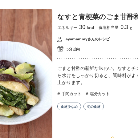
なすと青梗菜のごま甘酢
30
0.3
エネルギー
食塩相当量
kcal
g
ayamammyさんのレシピ
5分以内
ごまと甘酢の新鮮な味わい。なすとチ
ら水けをしっかり切ると、調味料がよ
上がります。
手間カット
塩分カット
食材少なめ
旬の食材