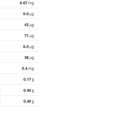
0.07
mg
0.0
µg
43
µg
71
µg
0.0
µg
38
µg
0.4
mg
0.17
g
酸
0.40
g
酸
0.49
g