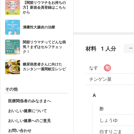
【関節リウマチをお持ちの
方】新規会員登録はこちら
から
潰瘍性大腸炎の治療
関節リウマチってどんな病
気？まずはセルフチェッ
材料
1 人分
ク！
糖尿病患者さんに向けた
なす
カンタン一週間献立レシピ
チンゲン菜
その他
A
医療関係者のみなさまへ
酢
おいしい健康について
しょうゆ
おいしい健康へのご意見
お問い合わせ
白すりごま