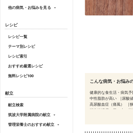
他の病気・お悩みを見る
レシピ
レシピ一覧
テーマ別レシピ
レシピ索引
おすすめ厳選レシピ
無料レシピ100
こんな病気・お悩み
健康的な食生活・病気予
献立
中性脂肪が高い
尿酸
高尿酸血症（痛風）
献立検索
消化性潰瘍（胃・十二指
筑波大学附属病院の献立
潰瘍性大腸炎（寛解期）
糖尿病性腎症（第２期）
管理栄養士のおすすめ献立
CKD（ステージ３a）