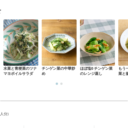
乳がん治療を終えた方・経過観察中の方など
胃がん（抗がん剤治療中
経過観察中の方
大腸がん治療を終えた方・経過観察中の方
大腸がん（
ピ
）
味の感じ方が変わった
食欲がない
妊娠中(初期)
になる（初期）
妊婦健診・血圧が気になる（初期）
なる（初期）
妊娠高血圧(中期)
妊娠糖尿病(初期)
産後（母乳）
産
骨粗しょう症
関節リウマチ
乾癬
低栄養予防
貧血対策
ニキビ
水菜と青梗菜のツナ
チンゲン菜の中華炒
ほぼ塩0 チンゲン菜
もう一
マヨボイルサラダ
め
のレンジ蒸し
菜と
1人分)