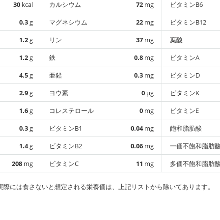
30
kcal
カルシウム
72
mg
ビタミンB6
0.3
g
マグネシウム
22
mg
ビタミンB12
1.2
g
リン
37
mg
葉酸
1.2
g
鉄
0.8
mg
ビタミンA
4.5
g
亜鉛
0.3
mg
ビタミンD
2.9
g
ヨウ素
0
µg
ビタミンK
1.6
g
コレステロール
0
mg
ビタミンE
0.3
g
ビタミンB1
0.04
mg
飽和脂肪酸
1.4
g
ビタミンB2
0.06
mg
一価不飽和脂肪
208
mg
ビタミンC
11
mg
多価不飽和脂肪
実際には食さないと想定される栄養価は、上記リストから除いてあります。