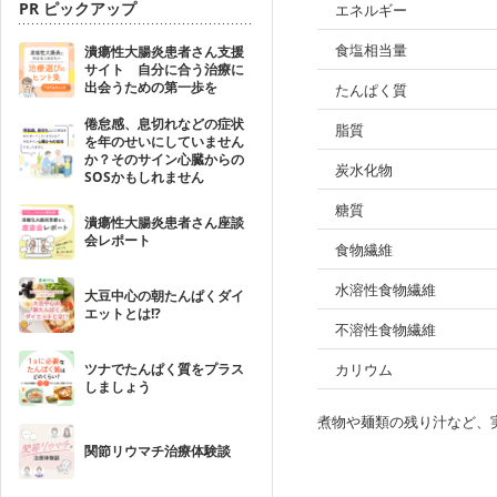
PR ピックアップ
エネルギー
食塩相当量
潰瘍性大腸炎患者さん支援
サイト 自分に合う治療に
出会うための第一歩を
たんぱく質
倦怠感、息切れなどの症状
脂質
を年のせいにしていません
か？そのサイン心臓からの
炭水化物
SOSかもしれません
糖質
潰瘍性大腸炎患者さん座談
会レポート
食物繊維
水溶性食物繊維
大豆中心の朝たんぱくダイ
エットとは!?
不溶性食物繊維
ツナでたんぱく質をプラス
カリウム
しましょう
煮物や麺類の残り汁など、
関節リウマチ治療体験談