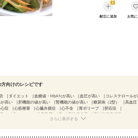
献立に追加
お気に
の方向けのレシピです
防
ダイエット
血糖値・HbA1cが高い
血圧が高い
コレステロール
値が高い
肝機能の値が高い
腎機能の値が高い
糖尿病（2型）
高血圧
狭心症
心筋梗塞
心臓弁膜症
心不全
胃ポリープ
胆石症
期）
非アルコール性脂肪肝
痔
慢性便秘症
過敏性腸症候群（IBS）
さらに表示する
糖尿病性腎症（第１期）
糖尿病性腎症（第２期）
糖尿病性腎症（第３期
KD（ステージ２）
乳がん（抗がん剤治療中）
乳がん（ホルモン療法中
乳がん治療を終えた方・経過観察中の方など
妊娠中(初期)