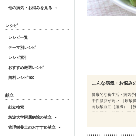
他の病気・お悩みを見る
レシピ
レシピ一覧
テーマ別レシピ
レシピ索引
おすすめ厳選レシピ
無料レシピ100
こんな病気・お悩み
健康的な食生活・病気予
献立
中性脂肪が高い
尿酸
高尿酸血症（痛風）
献立検索
慢性膵炎（移行期・寛解
筑波大学附属病院の献立
睡眠時無呼吸症候群
CKD（ステージ１）
C
管理栄養士のおすすめ献立
乳がん（放射線治療中）