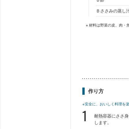
Ｂささみの蒸し汁
※ 材料は野菜の皮、肉
作り方
※安全に、おいしく料理を
1
耐熱容器にささ身
します。