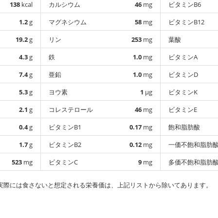
138
kcal
カルシウム
46
mg
ビタミンB6
1.2
g
マグネシウム
58
mg
ビタミンB12
19.2
g
リン
253
mg
葉酸
4.3
g
鉄
1.0
mg
ビタミンA
7.4
g
亜鉛
1.0
mg
ビタミンD
5.3
g
ヨウ素
1
µg
ビタミンK
2.1
g
コレステロール
46
mg
ビタミンE
0.4
g
ビタミンB1
0.17
mg
飽和脂肪酸
1.7
g
ビタミンB2
0.12
mg
一価不飽和脂肪
523
mg
ビタミンC
9
mg
多価不飽和脂肪
実際には食さないと想定される栄養価は、上記リストから除いてあります。