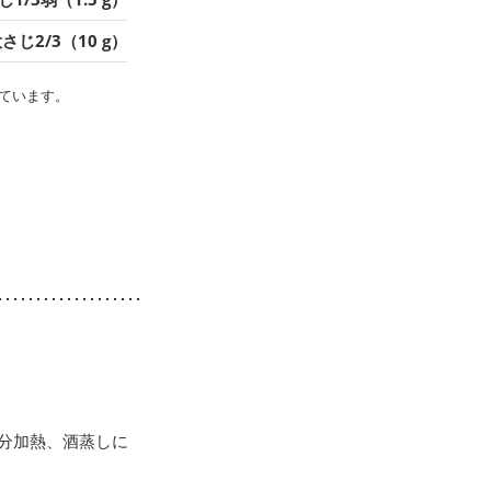
さじ2/3（10 g）
ています。
６分加熱、酒蒸しに