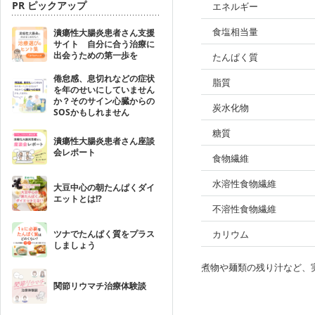
PR ピックアップ
エネルギー
食塩相当量
潰瘍性大腸炎患者さん支援
サイト 自分に合う治療に
出会うための第一歩を
たんぱく質
倦怠感、息切れなどの症状
脂質
を年のせいにしていません
か？そのサイン心臓からの
炭水化物
SOSかもしれません
糖質
潰瘍性大腸炎患者さん座談
会レポート
食物繊維
水溶性食物繊維
大豆中心の朝たんぱくダイ
エットとは!?
不溶性食物繊維
ツナでたんぱく質をプラス
カリウム
しましょう
煮物や麺類の残り汁など、
関節リウマチ治療体験談