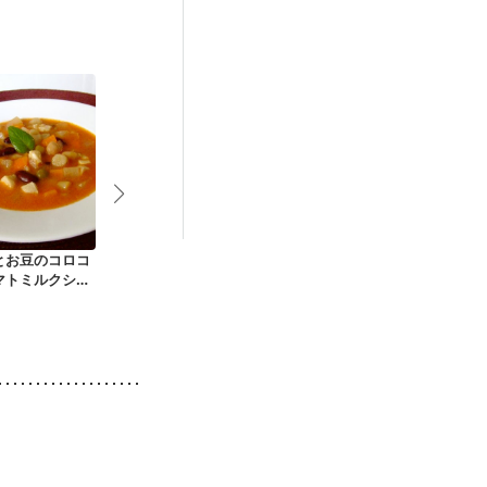
後（混合栄養）
ニキビ・肌荒れ
とお豆のコロコ
あっという間の大根
鶏ささみの焼き鳥風
鶏ささみのト
マトミルクシチ
入り野菜コンソメス
きゅうりの中
ープ