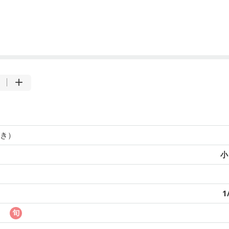
き）
小
1
）