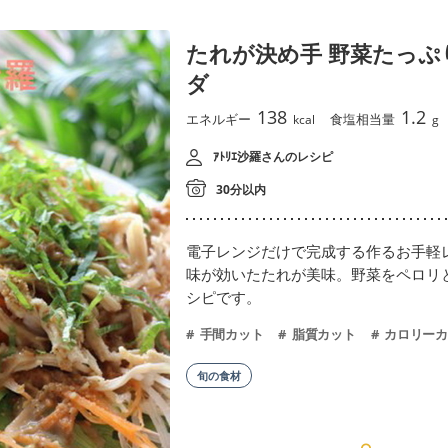
たれが決め手 野菜たっぷ
ダ
138
1.2
エネルギー
食塩相当量
kcal
g
ｱﾄﾘｴ沙羅さんのレシピ
30分以内
電子レンジだけで完成する作るお手軽
味が効いたたれが美味。野菜をペロリ
シピです。
手間カット
脂質カット
カロリーカ
旬の食材