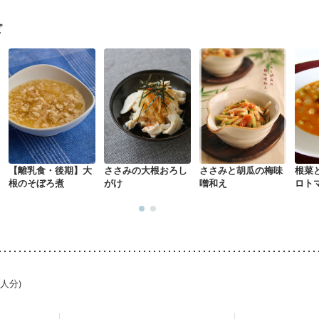
になる（初期）
妊婦健診・血圧が気になる（初期）
なる（初期）
妊娠高血圧(中期)
妊娠糖尿病(初期)
産後（母乳）
産
ピ
関節リウマチ
乾癬
フレイル（年齢に合わせた体作り）
貧血対策
【離乳食・後期】大
ささみの大根おろし
ささみと胡瓜の梅味
根菜
根のそぼろ煮
がけ
噌和え
ロト
ュー
1人分)