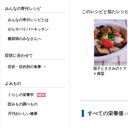
妊婦健診・体重増加が気
妊婦健診・血糖値が気に
みんなの寄付レシピ
このレシピと似たレシ
産後（ミルク）
骨折
妊活中
更年期
みんなの寄付レシピとは
がんサバイバーキッチン
糖尿病のみなさんへ
症状に合わせて
症状・目的別の食事
茄子とささみのトマ
ト南蛮
よみもの
くらしの栄養学
読みもの調べもの
すべての栄養価
月刊おいしい健康
(