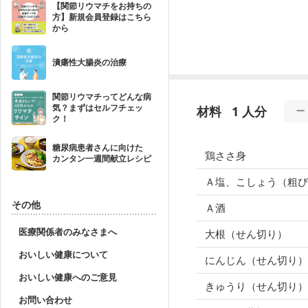
【関節リウマチをお持ちの
方】新規会員登録はこちら
から
潰瘍性大腸炎の治療
関節リウマチってどんな病
気？まずはセルフチェッ
材料
1 人分
ク！
糖尿病患者さんに向けた
鶏ささ身
カンタン一週間献立レシピ
Ａ塩、こしょう（粗び
その他
Ａ酒
医療関係者のみなさまへ
大根（せん切り）
おいしい健康について
にんじん（せん切り）
おいしい健康へのご意見
きゅうり（せん切り
お問い合わせ