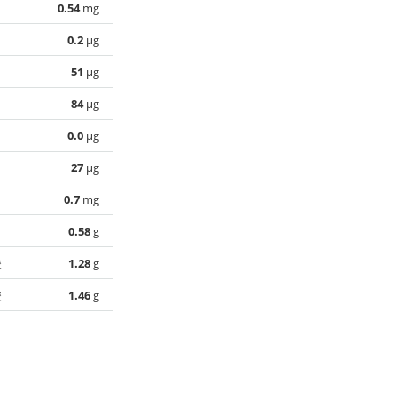
0.54
mg
0.2
µg
51
µg
84
µg
0.0
µg
27
µg
0.7
mg
0.58
g
酸
1.28
g
酸
1.46
g