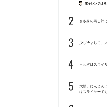
電子レンジは６
2
ささ身の蒸し汁
3
少し冷まして、
4
玉ねぎはスライ
5
大根、にんじん
はスライサーでも