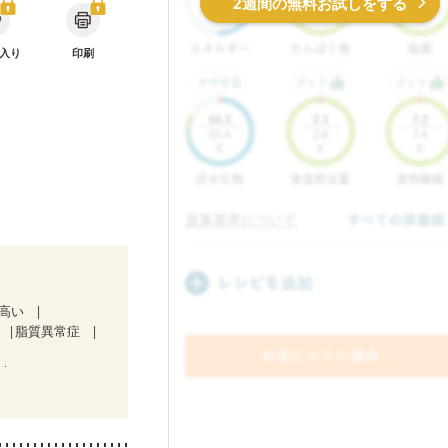
2週間の無料お試しをする
入り
印刷
が高い
脂質異常症
）
）