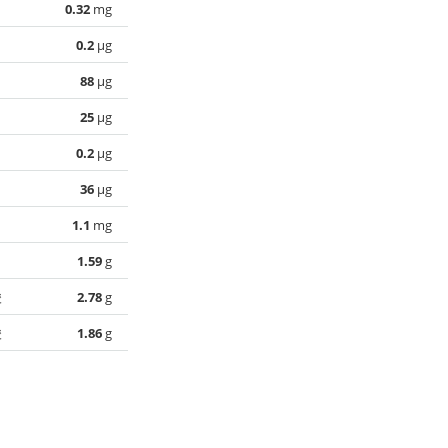
0.32
mg
0.2
µg
88
µg
25
µg
0.2
µg
36
µg
1.1
mg
1.59
g
酸
2.78
g
酸
1.86
g