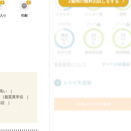
2週間の無料お試しをする
入り
印刷
が高い
脂質異常症
石症
テージ１）
中）
ど
経過観察中の方