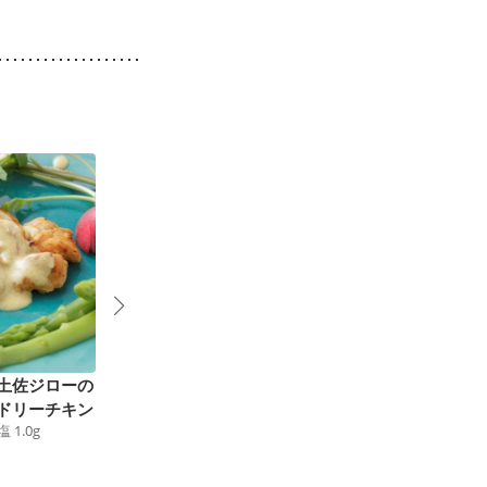
土佐ジローの
鶏肉とアスパラガスの
スパイシー チキンと
ドリーチキン
マヨ炒め
ポテトの炒め物
塩
1.0
g
166
kcal
食塩
1.0
g
171
kcal
食塩
1.1
g
1