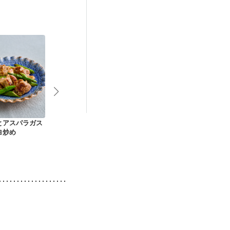
不良
後（混合栄養）
）
低栄養予防
とアスパラガス
スパイシー チキンと
塩麹鶏とアスパラの
スープカレー
ヨ炒め
ポテトの炒め物
焦がし醤油炒め