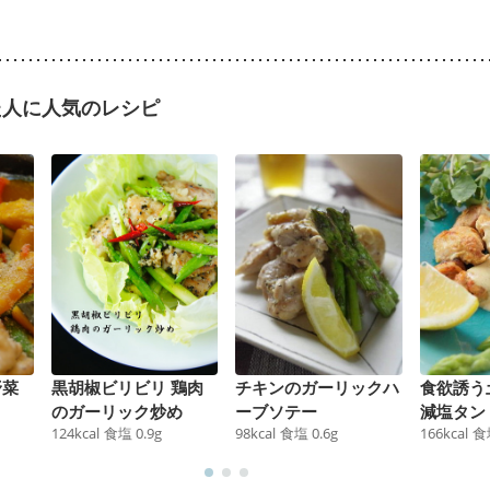
た人に人気のレシピ
野菜
黒胡椒ビリビリ 鶏肉
チキンのガーリックハ
食欲誘う
のガーリック炒め
ーブソテー
減塩タン
124
kcal
食塩
0.9
g
98
kcal
食塩
0.6
g
166
kcal
食