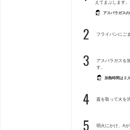
えてまぶします。
アスパラガスの
2
フライパンにご
3
アスパラガスを
す。
加熱時間は２
4
蓋を取って火を
5
弱火にかけ、A