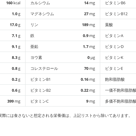
160
kcal
カルシウム
14
mg
ビタミンB6
1.0
g
マグネシウム
27
mg
ビタミンB12
17.0
g
リン
189
mg
葉酸
7.1
g
鉄
0.9
mg
ビタミンA
9.1
g
亜鉛
1.7
mg
ビタミンD
8.3
g
ヨウ素
0
µg
ビタミンK
0.8
g
コレステロール
70
mg
ビタミンE
0.2
g
ビタミンB1
0.16
mg
飽和脂肪酸
0.6
g
ビタミンB2
0.22
mg
一価不飽和脂肪
399
mg
ビタミンC
9
mg
多価不飽和脂肪
実際には食さないと想定される栄養価は、上記リストから除いてあります。