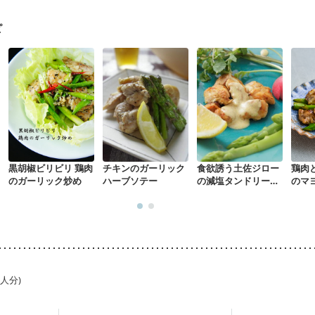
中）
大腸がん（放射線治療中）
飲み込みにくい
食欲がない
消化
・体重増加が気になる（初期）
妊婦健診・血圧が気になる（初期）
ピ
なる（初期）
妊娠高血圧(中期)
妊娠糖尿病(初期)
産後（母乳）
産
骨粗しょう症
関節リウマチ
乾癬
フレイル（年齢に合わせた体作り
荒れ
妊活中
更年期
黒胡椒ビリビリ 鶏肉
チキンのガーリック
食欲誘う土佐ジロー
鶏肉
のガーリック炒め
ハーブソテー
の減塩タンドリーチ
のマ
キン
1人分)