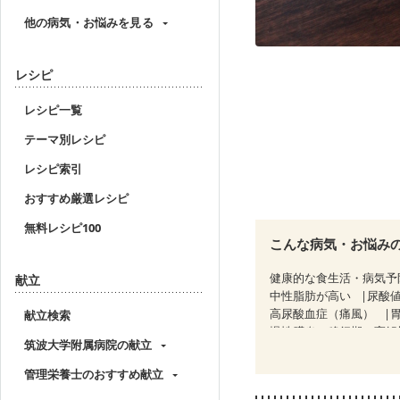
他の病気・お悩みを見る
レシピ
レシピ一覧
テーマ別レシピ
レシピ索引
おすすめ厳選レシピ
無料レシピ100
こんな病気・お悩み
健康的な食生活・病気予
献立
中性脂肪が高い
尿酸
高尿酸血症（痛風）
献立検索
慢性膵炎（移行期・寛解
筑波大学附属病院の献立
CKD（ステージ２）
C
乳がん（ホルモン療法中
管理栄養士のおすすめ献立
胃がん（抗がん剤治療中