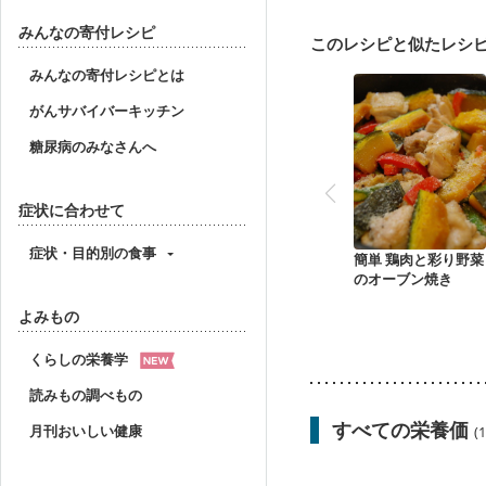
大腸がん（抗がん剤治療
妊娠中(初期)
妊婦健診
みんなの寄付レシピ
このレシピと似たレシ
妊婦健診・血糖値が気に
産後（ミルク）
骨折
みんなの寄付レシピとは
貧血対策
ニキビ・肌
がんサバイバーキッチン
糖尿病のみなさんへ
症状に合わせて
症状・目的別の食事
簡単 鶏肉と彩り野菜
のオーブン焼き
よみもの
くらしの栄養学
読みもの調べもの
すべての栄養価
月刊おいしい健康
(