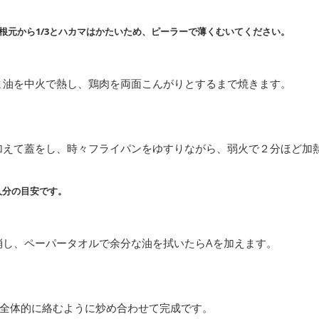
根元から1/3とハカマはかたいため、ピーラーで薄くむいてください。
ま油を中火で熱し、鶏肉を両面こんがりとするまで焼きます。
加えて蓋をし、時々フライパンをゆすりながら、弱火で２分ほど加
人分の目安です。
消し、ペーパータオルで余分な油を拭いたらAを加えます。
が全体的に絡むように炒め合わせて完成です。