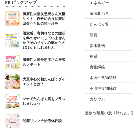
PR ピックアップ
エネルギー
食塩相当量
潰瘍性大腸炎患者さん支援
サイト 自分に合う治療に
出会うための第一歩を
たんぱく質
倦怠感、息切れなどの症状
脂質
を年のせいにしていません
か？そのサイン心臓からの
炭水化物
SOSかもしれません
糖質
潰瘍性大腸炎患者さん座談
会レポート
食物繊維
水溶性食物繊維
大豆中心の朝たんぱくダイ
エットとは!?
不溶性食物繊維
ツナでたんぱく質をプラス
カリウム
しましょう
煮物や麺類の残り汁など、
関節リウマチ治療体験談