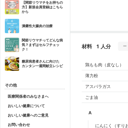
【関節リウマチをお持ちの
方】新規会員登録はこちら
から
潰瘍性大腸炎の治療
関節リウマチってどんな病
気？まずはセルフチェッ
材料
1 人分
ク！
糖尿病患者さんに向けた
鶏もも肉（皮なし）
カンタン一週間献立レシピ
薄力粉
その他
アスパラガス
医療関係者のみなさまへ
ごま油
おいしい健康について
A
おいしい健康へのご意見
お問い合わせ
にんにく（すり