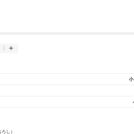
小
おろし）