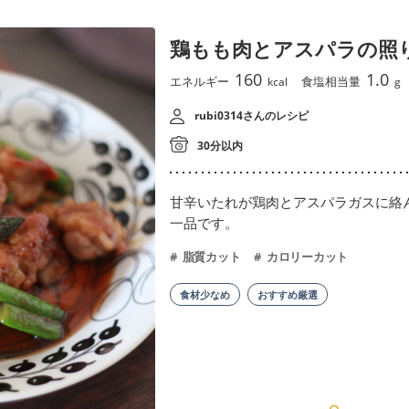
鶏もも肉とアスパラの照
160
1.0
エネルギー
食塩相当量
kcal
g
rubi0314さんのレシピ
30分以内
甘辛いたれが鶏肉とアスパラガスに絡
一品です。
脂質カット
カロリーカット
食材少なめ
おすすめ厳選