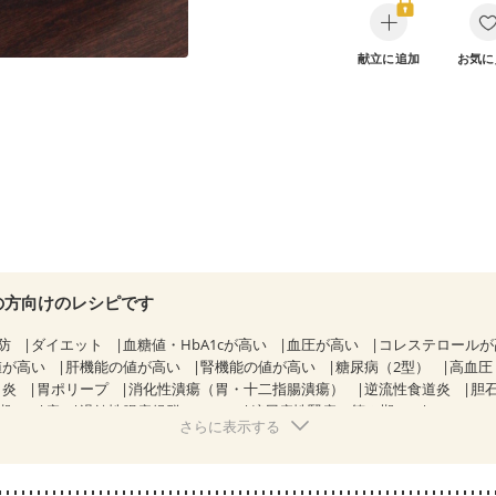
献立に追加
お気に
の方向けのレシピです
防
ダイエット
血糖値・HbA1cが高い
血圧が高い
コレステロール
値が高い
肝機能の値が高い
腎機能の値が高い
糖尿病（2型）
高血圧
胃炎
胃ポリープ
消化性潰瘍（胃・十二指腸潰瘍）
逆流性食道炎
胆
期）
痔
過敏性腸症候群（IBS）
糖尿病性腎症（第３期）
CKD（ス
さらに表示する
KD（ステージ３a）
CKD（ステージ３b）
透析
乳がん（抗がん剤治療
）
乳がん（放射線治療中）
乳がん治療を終えた方・経過観察中の方な
）
胃がん治療を終えた方・経過観察中の方
大腸がん治療を終えた方・