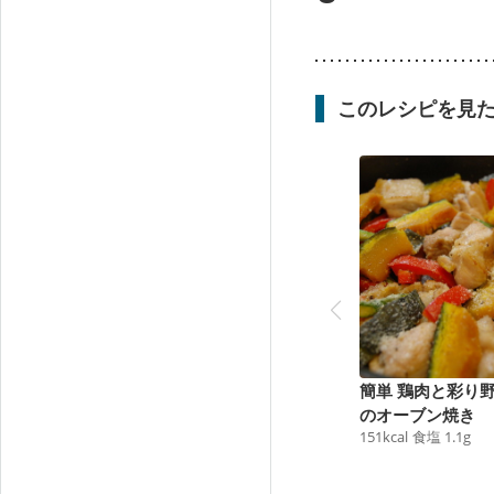
このレシピを見
簡単 鶏肉と彩り
のオーブン焼き
151
kcal
食塩
1.1
g