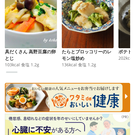
具だくさん 高野豆腐の卵
たらとブロッコリーのレ
ポテト
とじ
モン塩炒め
202
kcal
103
kcal
食塩
1.2
g
136
kcal
食塩
1.2
g