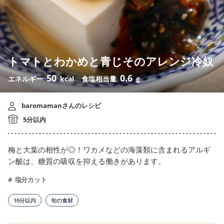
トマトとわかめと青じそのアレンジ冷奴
50
0.6
エネルギー
kcal
食塩相当量
g
baromamanさんのレシピ
5分以内
梅と大葉の相性が◎！ワカメなどの海藻類に含まれるアルギ
ン酸は、糖質の吸収を抑える働きがあります。
塩分カット
10分以内
旬の食材