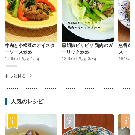
牛肉と小松菜のオイスタ
黒胡椒ビリビリ 鶏肉のガ
魚香肉
ーソース炒め
ーリック炒め
スー
153
kcal
食塩
1.4
g
124
kcal
食塩
0.9
g
184
kcal
もっと見る
人気のレシピ