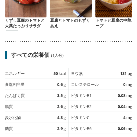
くずし豆腐のトマトと
豆腐とトマトのもずく
トマトと豆腐の中華ス
大葉たっぷりサラダ
あえ
ープ
すべての栄養価
(1人分)
エネルギー
50
kcal
ヨウ素
131
µg
食塩相当量
0.6
g
コレステロール
0
mg
たんぱく質
3.5
g
ビタミンB1
0.08
mg
脂質
2.6
g
ビタミンB2
0.04
mg
炭水化物
4.3
g
ビタミンC
4
mg
糖質
2.9
g
ビタミンB6
0.06
mg