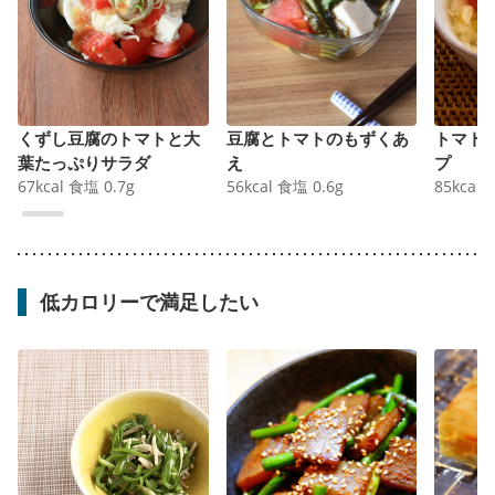
くずし豆腐のトマトと大
豆腐とトマトのもずくあ
トマト
葉たっぷりサラダ
え
プ
67
kcal
食塩
0.7
g
56
kcal
食塩
0.6
g
85
kcal
低カロリーで満足したい