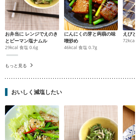
お弁当に レンジでえのき
にんにくの芽と蒟蒻の味
えびと
とピーマン塩ナムル
噌炒め
72
kcal
29
kcal
食塩
0.6
g
46
kcal
食塩
0.7
g
もっと見る
おいしく減塩したい