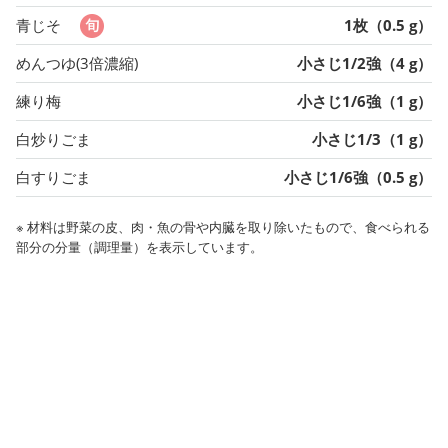
青じそ
1枚（0.5 g）
めんつゆ(3倍濃縮)
小さじ1/2強（4 g）
練り梅
小さじ1/6強（1 g）
白炒りごま
小さじ1/3（1 g）
白すりごま
小さじ1/6強（0.5 g）
※ 材料は野菜の皮、肉・魚の骨や内臓を取り除いたもので、食べられる
部分の分量（調理量）を表示しています。