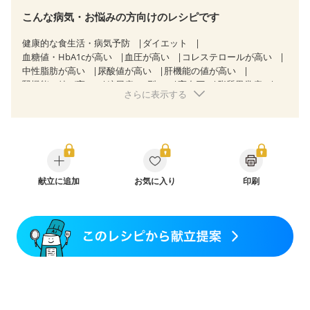
こんな病気・お悩みの方向けのレシピです
健康的な食生活・病気予防
ダイエット
血糖値・HbA1cが高い
血圧が高い
コレステロールが高い
中性脂肪が高い
尿酸値が高い
肝機能の値が高い
腎機能の値が高い
糖尿病（2型）
高血圧
脂質異常症
さらに表示する
高尿酸血症（痛風）
狭心症
心筋梗塞
心臓弁膜症
心不全
胃ポリープ
逆流性食道炎
胆石症
慢性膵炎（移行期・寛解期）
痔
過敏性腸症候群（IBS）
糖尿病性腎症（第１期）
糖尿病性腎症（第２期）
糖尿病性腎症（第３期）
CKD（ステージ１）
CKD（ステージ２）
CKD（ステージ３a）
乳がん（抗がん剤治療中）
献立に追加
お気に入り
乳がん（ホルモン療法中）
印刷
乳がん（放射線治療中）
乳がん治療を終えた方・経過観察中の方など
大腸がん治療を終えた方・経過観察中の方
食欲がない
妊娠中(初期)
妊婦健診・体重増加が気になる（初期）
妊婦健診・血圧が気になる（初期）
妊婦健診・血糖値が気になる（初期）
妊娠高血圧(中期)
妊娠糖尿病(初期)
産後（母乳）
産後（混合栄養）
産後（ミルク）
骨折
関節リウマチ
乾癬
フレイル（年齢に合わせた体作り）
貧血対策