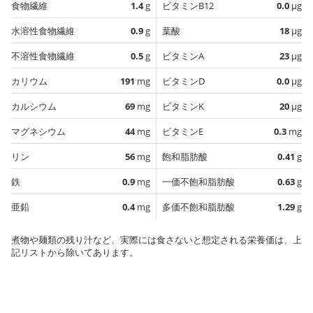
食物繊維
1.4
g
ビタミンB12
0.0
µg
水溶性食物繊維
0.9
g
葉酸
18
µg
不溶性食物繊維
0.5
g
ビタミンA
23
µg
カリウム
191
mg
ビタミンD
0.0
µg
カルシウム
69
mg
ビタミンK
20
µg
マグネシウム
44
mg
ビタミンE
0.3
mg
リン
56
mg
飽和脂肪酸
0.41
g
鉄
0.9
mg
一価不飽和脂肪酸
0.63
g
亜鉛
0.4
mg
多価不飽和脂肪酸
1.29
g
煮物や麺類の残り汁など、実際には食さないと想定される栄養価は、上
記リストから除いてあります。