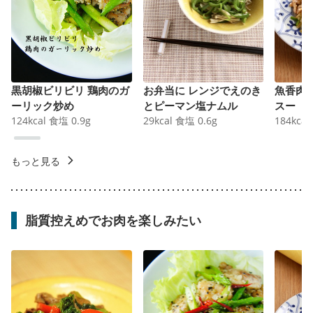
黒胡椒ビリビリ 鶏肉のガ
お弁当に レンジでえのき
魚香肉
ーリック炒め
とピーマン塩ナムル
スー
124
kcal
食塩
0.9
g
29
kcal
食塩
0.6
g
184
kcal
もっと見る
脂質控えめでお肉を楽しみたい