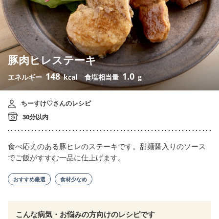
豚肉ヒレステーキ
148
1.0
エネルギー
kcal
食塩相当量
g
ちーすけ♡さんのレシピ
30分以内
食べ応えのある豚ヒレのステーキです。甜麺醤入りのソース
でご飯がすすむ一品に仕上げます。
おすすめ厳選
食材少なめ
こんな病気・お悩みの方向けのレシピです