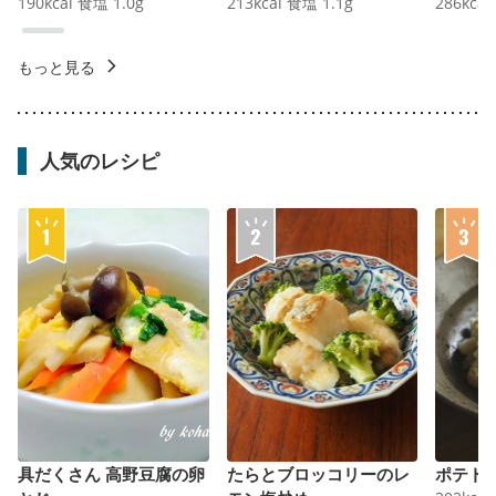
190
kcal
食塩
1.0
g
213
kcal
食塩
1.1
g
286
kcal
もっと見る
人気のレシピ
具だくさん 高野豆腐の卵
たらとブロッコリーのレ
ポテト