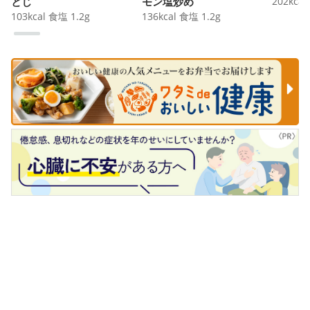
とじ
モン塩炒め
202
kcal
103
kcal
食塩
1.2
g
136
kcal
食塩
1.2
g