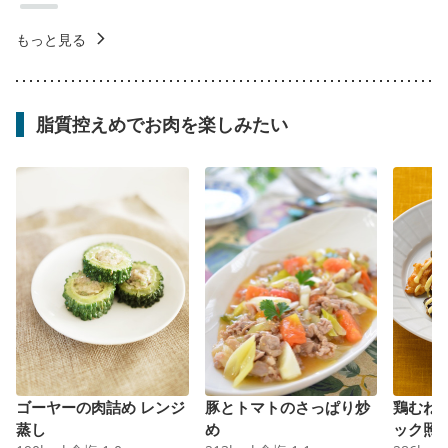
もっと見る
脂質控えめでお肉を楽しみたい
ゴーヤーの肉詰め レンジ
豚とトマトのさっぱり炒
鶏むね
蒸し
め
ック照