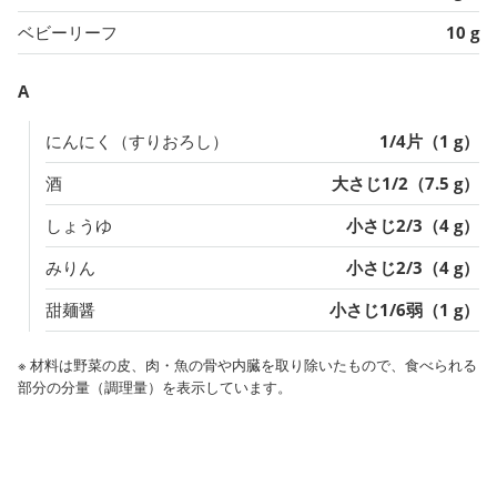
ベビーリーフ
10 g
A
にんにく（すりおろし）
1/4片（1 g）
酒
大さじ1/2（7.5 g）
しょうゆ
小さじ2/3（4 g）
みりん
小さじ2/3（4 g）
甜麺醤
小さじ1/6弱（1 g）
※ 材料は野菜の皮、肉・魚の骨や内臓を取り除いたもので、食べられる
部分の分量（調理量）を表示しています。