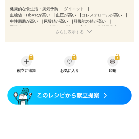
健康的な食生活・病気予防
ダイエット
血糖値・HbA1cが高い
血圧が高い
コレステロールが高い
中性脂肪が高い
尿酸値が高い
肝機能の値が高い
腎機能の値が高い
糖尿病（2型）
高血圧
脂質異常症
さらに表示する
高尿酸血症（痛風）
狭心症
心筋梗塞
心臓弁膜症
心不全
胃ポリープ
逆流性食道炎
胆石症
慢性膵炎（移行期・寛解期）
過敏性腸症候群（IBS）
糖尿病性腎症（第３期）
CKD（ステージ１）
CKD（ステージ２）
乳がん（抗がん剤治療中）
乳がん（ホルモン療法中）
乳がん（放射線治療中）
乳がん治療を終えた方・経過観察中の方など
献立に追加
お気に入り
印刷
飲み込みにくい
食欲がない
産後（ミルク）
骨折
骨粗しょう症
関節リウマチ
フレイル（年齢に合わせた体作り）
低栄養予防
貧血対策
ニキビ・肌荒れ
妊活中
更年期