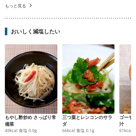
もっと見る
おいしく減塩したい
もやし酢炒め さっぱり常
三つ葉とレンコンのサラ
ゴーヤ
備菜
ダ
汁
49
kcal
食塩
0.0
g
66
kcal
食塩
0.1
g
61
kcal