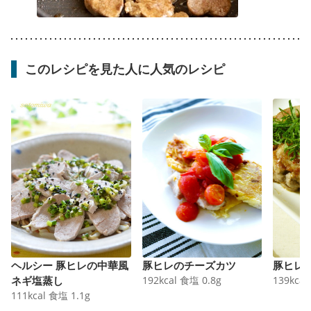
このレシピを見た人に人気のレシピ
ヘルシー 豚ヒレの中華風
豚ヒレのチーズカツ
豚ヒレ
ネギ塩蒸し
192
kcal
食塩
0.8
g
139
kcal
111
kcal
食塩
1.1
g