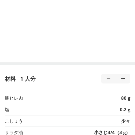
材料
1 人分
豚ヒレ肉
80 g
塩
0.2 g
こしょう
少々
サラダ油
小さじ3/4（3 g）