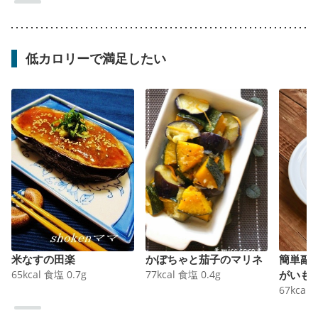
低カロリーで満足したい
米なすの田楽
かぼちゃと茄子のマリネ
簡単副
65
kcal
食塩
0.7
g
77
kcal
食塩
0.4
g
がいも
67
kcal