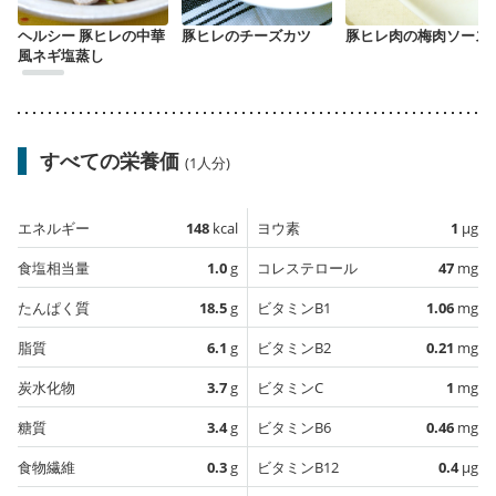
ヘルシー 豚ヒレの中華
豚ヒレのチーズカツ
豚ヒレ肉の梅肉ソース
風ネギ塩蒸し
すべての栄養価
(1人分)
エネルギー
148
kcal
ヨウ素
1
µg
食塩相当量
1.0
g
コレステロール
47
mg
たんぱく質
18.5
g
ビタミンB1
1.06
mg
脂質
6.1
g
ビタミンB2
0.21
mg
炭水化物
3.7
g
ビタミンC
1
mg
糖質
3.4
g
ビタミンB6
0.46
mg
食物繊維
0.3
g
ビタミンB12
0.4
µg