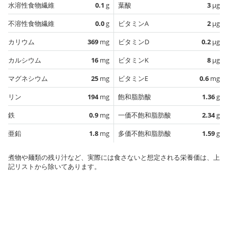
水溶性食物繊維
0.1
g
葉酸
3
µg
不溶性食物繊維
0.0
g
ビタミンA
2
µg
カリウム
369
mg
ビタミンD
0.2
µg
カルシウム
16
mg
ビタミンK
8
µg
マグネシウム
25
mg
ビタミンE
0.6
mg
リン
194
mg
飽和脂肪酸
1.36
g
鉄
0.9
mg
一価不飽和脂肪酸
2.34
g
亜鉛
1.8
mg
多価不飽和脂肪酸
1.59
g
煮物や麺類の残り汁など、実際には食さないと想定される栄養価は、上
記リストから除いてあります。