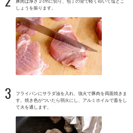
2
豚肉は厚さ２cmに切り、包丁の背で軽く叩いて塩とこ
しょうを振ります。
3
フライパンにサラダ油を入れ、強火で豚肉を両面焼きま
す。焼き色がついたら弱火にし、アルミホイルで蓋をし
て火を通します。