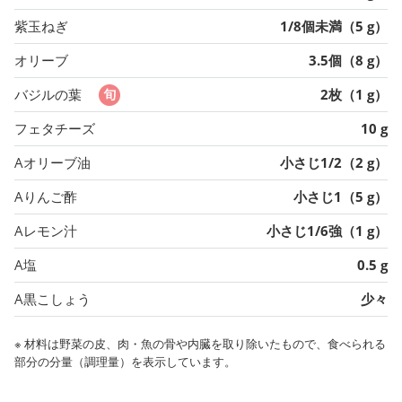
紫玉ねぎ
1/8個未満（5 g）
オリーブ
3.5個（8 g）
バジルの葉
2枚（1 g）
フェタチーズ
10 g
Aオリーブ油
小さじ1/2（2 g）
Aりんご酢
小さじ1（5 g）
Aレモン汁
小さじ1/6強（1 g）
A塩
0.5 g
A黒こしょう
少々
※ 材料は野菜の皮、肉・魚の骨や内臓を取り除いたもので、食べられる
部分の分量（調理量）を表示しています。