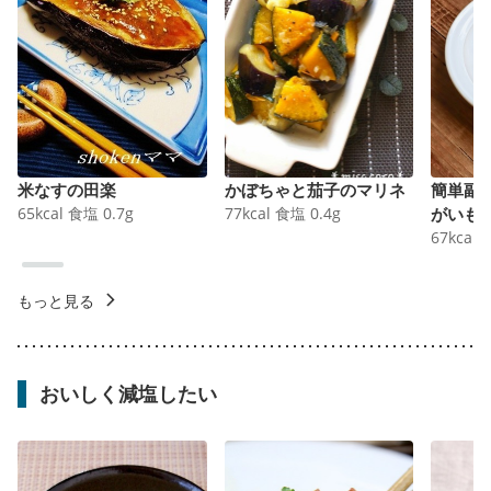
米なすの田楽
かぼちゃと茄子のマリネ
簡単副
65
kcal
食塩
0.7
g
77
kcal
食塩
0.4
g
がいも
67
kcal
もっと見る
おいしく減塩したい