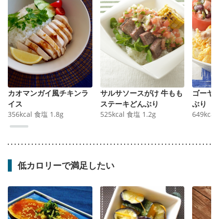
カオマンガイ風チキンラ
サルサソースがけ 牛もも
ゴーヤ
イス
ステーキどんぶり
ぶり
356
kcal
食塩
1.8
g
525
kcal
食塩
1.2
g
649
kcal
低カロリーで満足したい