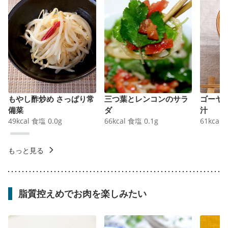
もやし酢炒め さっぱり常
三つ葉とレンコンのサラ
ゴーヤ
備菜
ダ
汁
49
kcal
食塩
0.0
g
66
kcal
食塩
0.1
g
61
kcal
もっと見る
脂質控えめでお肉を楽しみたい