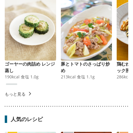
ゴーヤーの肉詰め レンジ
豚とトマトのさっぱり炒
鶏むね
蒸し
め
ック照
190
kcal
食塩
1.0
g
213
kcal
食塩
1.1
g
286
kcal
もっと見る
人気のレシピ