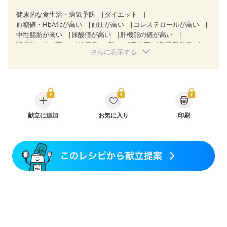
健康的な食生活・病気予防
ダイエット
血糖値・HbA1cが高い
血圧が高い
コレステロールが高い
中性脂肪が高い
尿酸値が高い
肝機能の値が高い
腎機能の値が高い
糖尿病（2型）
高血圧
脂質異常症
さらに表示する
高尿酸血症（痛風）
狭心症
心筋梗塞
心臓弁膜症
心不全
胃ポリープ
逆流性食道炎
胆石症
慢性膵炎（移行期・寛解期）
痔
慢性便秘症
過敏性腸症候群（IBS）
糖尿病性腎症（第１期）
糖尿病性腎症（第２期）
糖尿病性腎症（第３期）
CKD（ステージ１）
CKD（ステージ２）
CKD（ステージ３a）
献立に追加
CKD（ステージ３b）
お気に入り
印刷
乳がん（抗がん剤治療中）
乳がん（ホルモン療法中）
乳がん（放射線治療中）
乳がん治療を終えた方・経過観察中の方など
妊娠中(初期)
妊婦健診・体重増加が気になる（初期）
妊婦健診・血圧が気になる（初期）
妊婦健診・血糖値が気になる（初期）
妊娠高血圧(中期)
妊娠糖尿病(初期)
産後（母乳）
産後（混合栄養）
産後（ミルク）
骨折
関節リウマチ
乾癬
貧血対策
ニキビ・肌荒れ
更年期