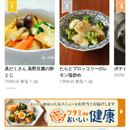
具だくさん 高野豆腐の卵
たらとブロッコリーのレ
ポテト
とじ
モン塩炒め
202
kcal
103
kcal
食塩
1.2
g
136
kcal
食塩
1.2
g