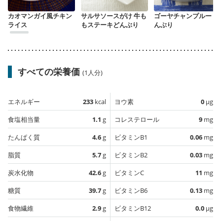
カオマンガイ風チキン
サルサソースがけ 牛も
ゴーヤチャンプルー ど
ライス
もステーキどんぶり
んぶり
すべての栄養価
(1人分)
エネルギー
233
kcal
ヨウ素
0
µg
食塩相当量
1.1
g
コレステロール
9
mg
たんぱく質
4.6
g
ビタミンB1
0.06
mg
脂質
5.7
g
ビタミンB2
0.03
mg
炭水化物
42.6
g
ビタミンC
11
mg
糖質
39.7
g
ビタミンB6
0.13
mg
食物繊維
2.9
g
ビタミンB12
0.0
µg