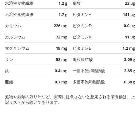
水溶性食物繊維
1.2
g
葉酸
22
µg
不溶性食物繊維
1.7
g
ビタミンA
141
µg
カリウム
226
mg
ビタミンD
0.0
µg
カルシウム
72
mg
ビタミンK
11
µg
マグネシウム
19
mg
ビタミンE
1.2
mg
リン
58
mg
飽和脂肪酸
2.09
g
鉄
0.4
mg
一価不飽和脂肪酸
2.85
g
亜鉛
0.7
mg
多価不飽和脂肪酸
0.38
g
煮物や麺類の残り汁など、実際には食さないと想定される栄養価は、上
記リストから除いてあります。