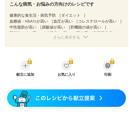
こんな病気・お悩みの方向けのレシピです
健康的な食生活・病気予防
ダイエット
血糖値・HbA1cが高い
血圧が高い
コレステロールが高い
中性脂肪が高い
尿酸値が高い
肝機能の値が高い
腎機能の値が高い
糖尿病（2型）
高血圧
脂質異常症
さらに表示する
高尿酸血症（痛風）
狭心症
心筋梗塞
心臓弁膜症
心不全
胃ポリープ
逆流性食道炎
胆石症
慢性膵炎（移行期・寛解期）
非アルコール性脂肪肝
痔
慢性便秘症
過敏性腸症候群（IBS）
睡眠時無呼吸症候群
糖尿病性腎症（第１期）
糖尿病性腎症（第２期）
糖尿病性腎症（第３期）
CKD（ステージ１）
CKD（ステージ２）
献立に追加
CKD（ステージ３a）
お気に入り
印刷
乳がん（抗がん剤治療中）
乳がん（ホルモン療法中）
乳がん（放射線治療中）
乳がん治療を終えた方・経過観察中の方など
味の感じ方が変わった
妊娠中(初期)
妊婦健診・体重増加が気になる（初期）
妊婦健診・血圧が気になる（初期）
妊婦健診・血糖値が気になる（初期）
妊娠高血圧(中期)
妊娠糖尿病(初期)
産後（母乳）
産後（混合栄養）
産後（ミルク）
骨折
骨粗しょう症
関節リウマチ