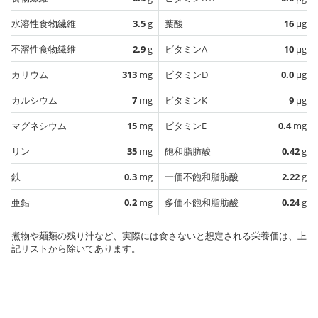
水溶性食物繊維
3.5
g
葉酸
16
µg
不溶性食物繊維
2.9
g
ビタミンA
10
µg
カリウム
313
mg
ビタミンD
0.0
µg
カルシウム
7
mg
ビタミンK
9
µg
マグネシウム
15
mg
ビタミンE
0.4
mg
リン
35
mg
飽和脂肪酸
0.42
g
鉄
0.3
mg
一価不飽和脂肪酸
2.22
g
亜鉛
0.2
mg
多価不飽和脂肪酸
0.24
g
煮物や麺類の残り汁など、実際には食さないと想定される栄養価は、上
記リストから除いてあります。