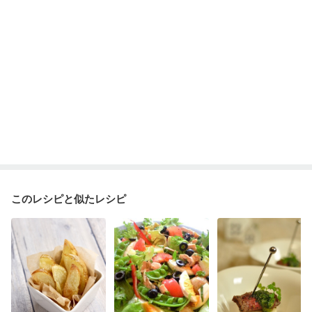
乾癬
フレイル（年齢に合わせた体作り）
低栄養予防
貧血対策
ニキビ・肌荒れ
妊活中
更年期
このレシピと似たレシピ