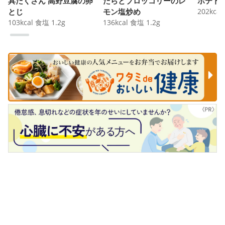
具だくさん 高野豆腐の卵
たらとブロッコリーのレ
ポテト
とじ
モン塩炒め
202
kcal
103
kcal
食塩
1.2
g
136
kcal
食塩
1.2
g