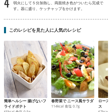
4
弱火にして５分加熱し、両面焼き色がついたら完成で
す。器に盛り、ケッチャップをかけます。
このレシピを見た人に人気のレシピ
簡単ヘルシー 揚げないフ
春野菜で ニース風サラダ
ロース
ライドポテト
114
kcal
食塩
0.7
g
ス
65
kcal
食塩
0.5
g
67
kcal