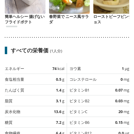
簡単ヘルシー 揚げない
春野菜で ニース風サラ
ローストビーフピンチ
フライドポテト
ダ
ョス
すべての栄養価
(1人分)
エネルギー
74
kcal
ヨウ素
1
µg
食塩相当量
0.5
g
コレステロール
0
mg
たんぱく質
1.4
g
ビタミンB1
0.07
mg
脂質
3.1
g
ビタミンB2
0.03
mg
炭水化物
13.6
g
ビタミンC
20
mg
糖質
7.2
g
ビタミンB6
0.15
mg
食物繊維
6.4
g
ビタミンB12
0.0
µg