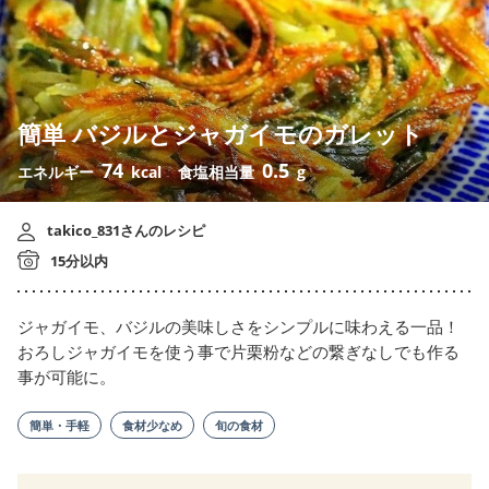
簡単 バジルとジャガイモのガレット
74
0.5
エネルギー
kcal
食塩相当量
g
takico_831さんのレシピ
15分以内
ジャガイモ、バジルの美味しさをシンプルに味わえる一品！
おろしジャガイモを使う事で片栗粉などの繋ぎなしでも作る
事が可能に。
簡単・手軽
食材少なめ
旬の食材