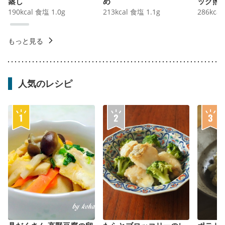
蒸し
め
ック照
190
kcal
食塩
1.0
g
213
kcal
食塩
1.1
g
286
kcal
もっと見る
人気のレシピ