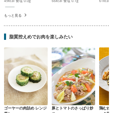
49
kcal
食塩
0.0
g
66
kcal
食塩
0.1
g
61
kcal
もっと見る
脂質控えめでお肉を楽しみたい
ゴーヤーの肉詰め レンジ
豚とトマトのさっぱり炒
鶏むね