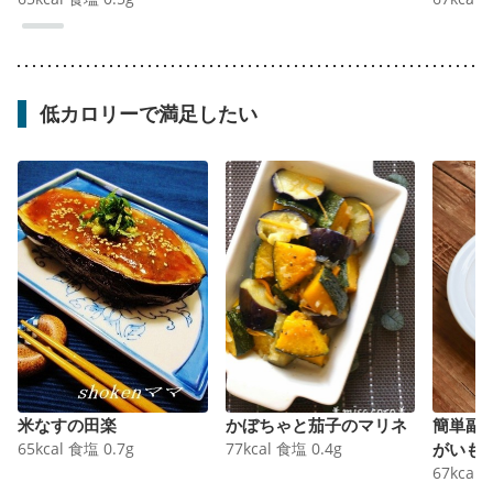
低カロリーで満足したい
米なすの田楽
かぼちゃと茄子のマリネ
簡単副
65
kcal
食塩
0.7
g
77
kcal
食塩
0.4
g
がいも
67
kcal