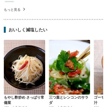
もっと見る
おいしく減塩したい
もやし酢炒め さっぱり常
三つ葉とレンコンのサラ
ゴーヤ
備菜
ダ
汁