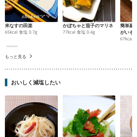
米なすの田楽
かぼちゃと茄子のマリネ
簡単副
65
kcal
食塩
0.7
g
77
kcal
食塩
0.4
g
がいも
67
kcal
もっと見る
おいしく減塩したい