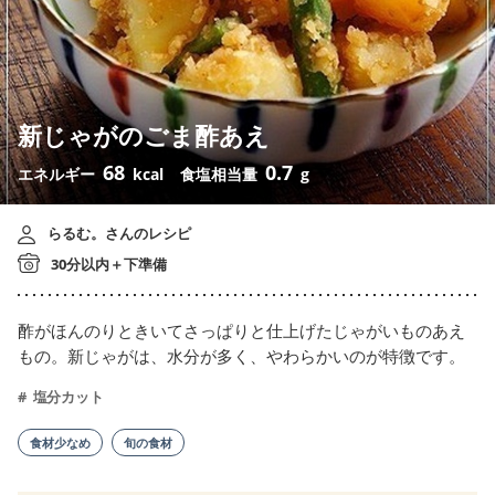
新じゃがのごま酢あえ
68
0.7
エネルギー
kcal
食塩相当量
g
らるむ。さんのレシピ
30分以内＋下準備
酢がほんのりときいてさっぱりと仕上げたじゃがいものあえ
もの。新じゃがは、水分が多く、やわらかいのが特徴です。
塩分カット
食材少なめ
旬の食材