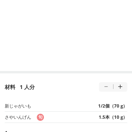
材料
1 人分
新じゃがいも
1/2個（70 g）
さやいんげん
1.5本（10 g）