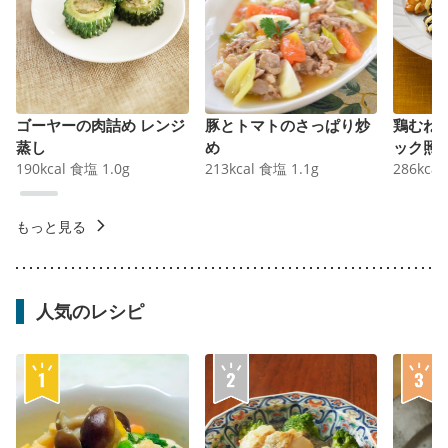
ゴーヤーの肉詰め レンジ
豚とトマトのさっぱり炒
鶏むね
蒸し
め
ック照
190
kcal
食塩
1.0
g
213
kcal
食塩
1.1
g
286
kcal
もっと見る
人気のレシピ