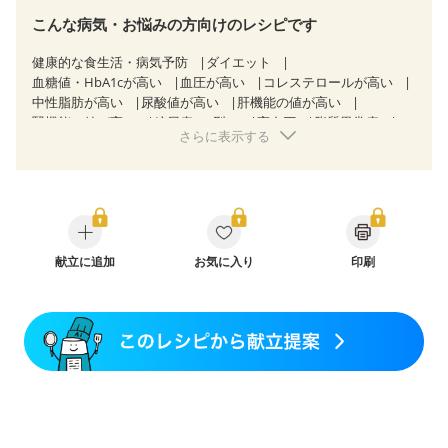
こんな病気・お悩みの方向けのレシピです
健康的な食生活・病気予防
ダイエット
血糖値・HbA1cが高い
血圧が高い
コレステロールが高い
中性脂肪が高い
尿酸値が高い
肝機能の値が高い
腎機能の値が高い
糖尿病（2型）
高血圧
脂質異常症
さらに表示する
高尿酸血症（痛風）
狭心症
心筋梗塞
心臓弁膜症
心不全
胃ポリープ
胆石症
慢性膵炎（移行期・寛解期）
非アルコール性脂肪肝
痔
過敏性腸症候群（IBS）
睡眠時無呼吸症候群
糖尿病性腎症（第１期）
糖尿病性腎症（第２期）
糖尿病性腎症（第３期）
CKD（ステージ１）
CKD（ステージ２）
CKD（ステージ３a）
献立に追加
乳がん（抗がん剤治療中）
お気に入り
印刷
乳がん（ホルモン療法中）
乳がん（放射線治療中）
乳がん治療を終えた方・経過観察中の方など
味の感じ方が変わった
食欲がない
妊娠中(初期)
妊婦健診・体重増加が気になる（初期）
妊婦健診・血圧が気になる（初期）
妊婦健診・血糖値が気になる（初期）
妊娠高血圧(中期)
妊娠糖尿病(初期)
産後（母乳）
産後（混合栄養）
産後（ミルク）
骨折
関節リウマチ
乾癬
貧血対策
ニキビ・肌荒れ
妊活中
更年期