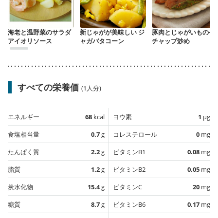
海老と温野菜のサラダ
新じゃがが美味しい ジ
豚肉とじゃがいものケ
アイオリソース
ャガバタコーン
チャップ炒め
すべての栄養価
(1人分)
エネルギー
68
kcal
ヨウ素
1
µg
食塩相当量
0.7
g
コレステロール
0
mg
たんぱく質
2.2
g
ビタミンB1
0.08
mg
脂質
1.2
g
ビタミンB2
0.05
mg
炭水化物
15.4
g
ビタミンC
20
mg
糖質
8.7
g
ビタミンB6
0.17
mg