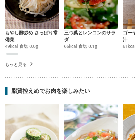
もやし酢炒め さっぱり常
三つ葉とレンコンのサラ
ゴーヤ
備菜
ダ
汁
49
kcal
食塩
0.0
g
66
kcal
食塩
0.1
g
61
kcal
もっと見る
脂質控えめでお肉を楽しみたい