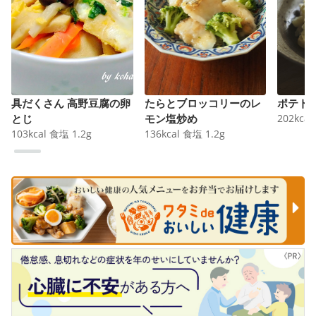
具だくさん 高野豆腐の卵
たらとブロッコリーのレ
ポテト
とじ
モン塩炒め
202
kcal
103
kcal
食塩
1.2
g
136
kcal
食塩
1.2
g