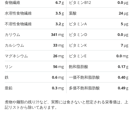
食物繊維
6.7
g
ビタミンB12
0.0
µg
水溶性食物繊維
3.5
g
葉酸
24
µg
不溶性食物繊維
3.2
g
ビタミンA
5
µg
カリウム
341
mg
ビタミンD
0.0
µg
カルシウム
33
mg
ビタミンK
7
µg
マグネシウム
26
mg
ビタミンE
0.0
mg
リン
56
mg
飽和脂肪酸
0.17
g
鉄
0.6
mg
一価不飽和脂肪酸
0.40
g
亜鉛
0.3
mg
多価不飽和脂肪酸
0.49
g
煮物や麺類の残り汁など、実際には食さないと想定される栄養価は、上
記リストから除いてあります。