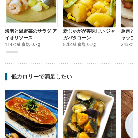
海老と温野菜のサラダ ア
新じゃがが美味しい ジャ
豚肉と
イオリソース
ガバタコーン
ャップ
114
kcal
食塩
0.7
g
82
kcal
食塩
0.7
g
243
kcal
低カロリーで満足したい